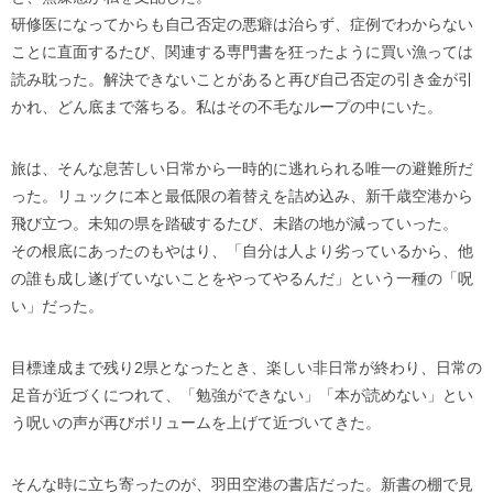
研修医になってからも自己否定の悪癖は治らず、症例でわからない
ことに直面するたび、関連する専門書を狂ったように買い漁っては
読み耽った。解決できないことがあると再び自己否定の引き金が引
かれ、どん底まで落ちる。私はその不毛なループの中にいた。
旅は、そんな息苦しい日常から一時的に逃れられる唯一の避難所だ
った。リュックに本と最低限の着替えを詰め込み、新千歳空港から
飛び立つ。未知の県を踏破するたび、未踏の地が減っていった。
その根底にあったのもやはり、「自分は人より劣っているから、他
の誰も成し遂げていないことをやってやるんだ」という一種の「呪
い」だった。
目標達成まで残り2県となったとき、楽しい非日常が終わり、日常の
足音が近づくにつれて、「勉強ができない」「本が読めない」とい
う呪いの声が再びボリュームを上げて近づいてきた。
そんな時に立ち寄ったのが、羽田空港の書店だった。新書の棚で見