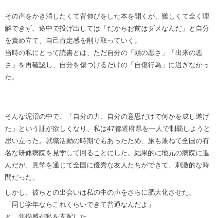
その声をかき消したくて背伸びをした本を開くが、難しくて全く理
解できず、途中で投げ出しては「だからお前はダメなんだ」と自分
を責め立て、自己肯定感を削り取っていく。
当時の私にとって読書とは、ただ自分の「頭の悪さ」「出来の悪
さ」を再確認し、自分を傷つけるだけの「自傷行為」に過ぎなかっ
た。
そんな泥沼の中で、「自分の力、自分の意思だけで何かを成し遂げ
た」という証が欲しくなり、私は47都道府県を一人で制覇しようと
思い立った。就職活動の時期でもあったため、旅も兼ねて全国の有
名な研修病院を見学して回ることにした。結果的に地元の病院に進
んだが、見学を通じて全国に優秀な友人たちができて、刺激的な時
間だった。
しかし、彼らとの出会いは私の中の声をさらに肥大化させた。
「同じ学年ならこれくらいできて普通なんだよ」
と、焦燥感が私を支配した。