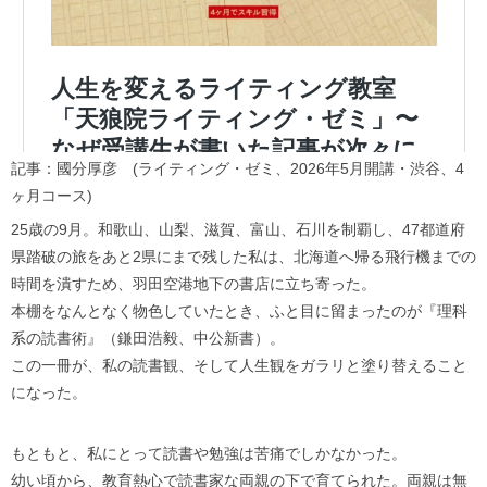
記事：國分厚彦 (ライティング・ゼミ、2026年5月開講・渋谷、4
ヶ月コース)
25歳の9月。和歌山、山梨、滋賀、富山、石川を制覇し、47都道府
県踏破の旅をあと2県にまで残した私は、北海道へ帰る飛行機までの
時間を潰すため、羽田空港地下の書店に立ち寄った。
本棚をなんとなく物色していたとき、ふと目に留まったのが『理科
系の読書術』（鎌田浩毅、中公新書）。
この一冊が、私の読書観、そして人生観をガラリと塗り替えること
になった。
もともと、私にとって読書や勉強は苦痛でしかなかった。
幼い頃から、教育熱心で読書家な両親の下で育てられた。両親は無