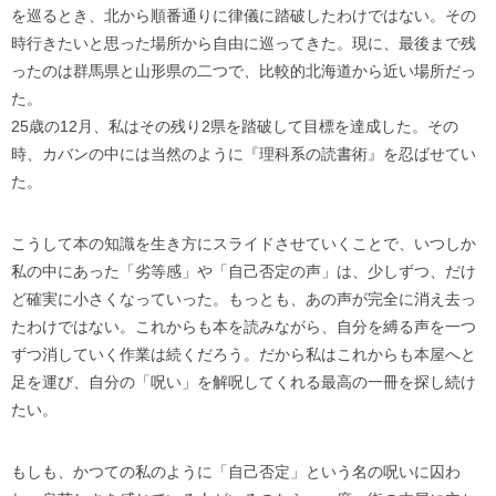
を巡るとき、北から順番通りに律儀に踏破したわけではない。その
時行きたいと思った場所から自由に巡ってきた。現に、最後まで残
ったのは群馬県と山形県の二つで、比較的北海道から近い場所だっ
た。
25歳の12月、私はその残り2県を踏破して目標を達成した。その
時、カバンの中には当然のように『理科系の読書術』を忍ばせてい
た。
こうして本の知識を生き方にスライドさせていくことで、いつしか
私の中にあった「劣等感」や「自己否定の声」は、少しずつ、だけ
ど確実に小さくなっていった。もっとも、あの声が完全に消え去っ
たわけではない。これからも本を読みながら、自分を縛る声を一つ
ずつ消していく作業は続くだろう。だから私はこれからも本屋へと
足を運び、自分の「呪い」を解呪してくれる最高の一冊を探し続け
たい。
もしも、かつての私のように「自己否定」という名の呪いに囚わ