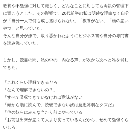
教養や不勉強に対して厳しく、どんなことに対しても両親の管理下
に置こうとした。その影響で、20代前半の私は明確な理由なく自分
が「自分一人で何も成し遂げられない」「教養がない」「頭の悪い
やつ」と思っていた。
そんな自分が嫌で、取り憑かれたようにビジネス書や自分の専門書
を読み漁っていた。
しかし、読書の間、私の中の「内なる声」が次から次へと私を脅し
てきた。
「これくらい理解できるだろ」
「なんで理解できないの？」
「すべて吸収できていなければ意味がない」
「頭から順に読んで、読破できない奴は意思薄弱なクズだ」
「他の奴らはみんな当たり前にやっている」
「お前は出来が悪くて人より劣っているんだから、せめて勉強くら
いしろ」