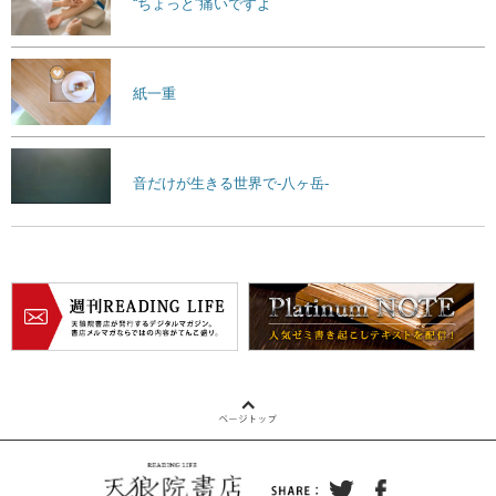
“ちょっと”痛いですよ
紙一重
音だけが生きる世界で-八ヶ岳-