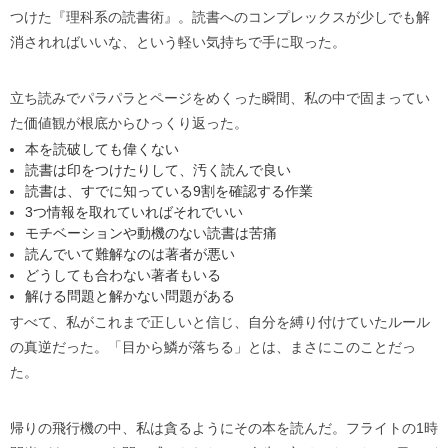
つけた『理科系の読書術』。読書へのコンプレックスが少しでも解
消されればいいな、という軽い気持ちで手に取った。
立ち読みでパラパラとページをめくった瞬間、私の中で固まってい
た価値観が根底からひっくり返った。
本を読破しても偉くない
読書は印をつけたりして、汚く読んで良い
読書は、すでに知っている9割を確認する作業
3つ情報を取れていればそれでいい
モチベーションや動機のない読書は苦痛
読んでいて難解なのは著者が悪い
どうしても合わない著者もいる
解ける問題と解かない問題がある
すべて、私がこれまで正しいと信じ、自分を縛り付けていたルール
の真逆だった。「目から鱗が落ちる」とは、まさにこのことだっ
た。
帰りの飛行機の中、私は貪るようにその本を読んだ。フライトの1時