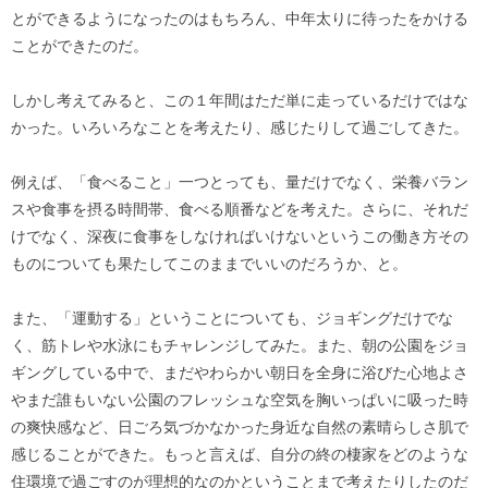
とができるようになったのはもちろん、中年太りに待ったをかける
ことができたのだ。
しかし考えてみると、この１年間はただ単に走っているだけではな
かった。いろいろなことを考えたり、感じたりして過ごしてきた。
例えば、「食べること」一つとっても、量だけでなく、栄養バラン
スや食事を摂る時間帯、食べる順番などを考えた。さらに、それだ
けでなく、深夜に食事をしなければいけないというこの働き方その
ものについても果たしてこのままでいいのだろうか、と。
また、「運動する」ということについても、ジョギングだけでな
く、筋トレや水泳にもチャレンジしてみた。また、朝の公園をジョ
ギングしている中で、まだやわらかい朝日を全身に浴びた心地よさ
やまだ誰もいない公園のフレッシュな空気を胸いっぱいに吸った時
の爽快感など、日ごろ気づかなかった身近な自然の素晴らしさ肌で
感じることができた。もっと言えば、自分の終の棲家をどのような
住環境で過ごすのが理想的なのかということまで考えたりしたのだ