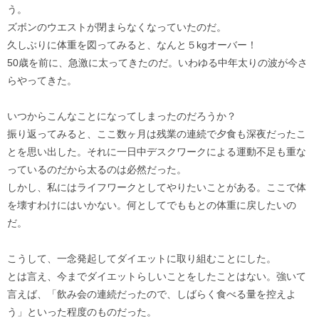
う。
ズボンのウエストが閉まらなくなっていたのだ。
久しぶりに体重を図ってみると、なんと５kgオーバー！
50歳を前に、急激に太ってきたのだ。いわゆる中年太りの波が今さ
らやってきた。
いつからこんなことになってしまったのだろうか？
振り返ってみると、ここ数ヶ月は残業の連続で夕食も深夜だったこ
とを思い出した。それに一日中デスクワークによる運動不足も重な
っているのだから太るのは必然だった。
しかし、私にはライフワークとしてやりたいことがある。ここで体
を壊すわけにはいかない。何としてでももとの体重に戻したいの
だ。
こうして、一念発起してダイエットに取り組むことにした。
とは言え、今までダイエットらしいことをしたことはない。強いて
言えば、「飲み会の連続だったので、しばらく食べる量を控えよ
う」といった程度のものだった。