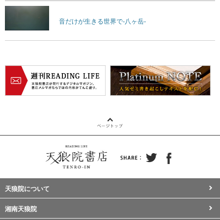
音だけが生きる世界で-八ヶ岳-
天狼院について
湘南天狼院