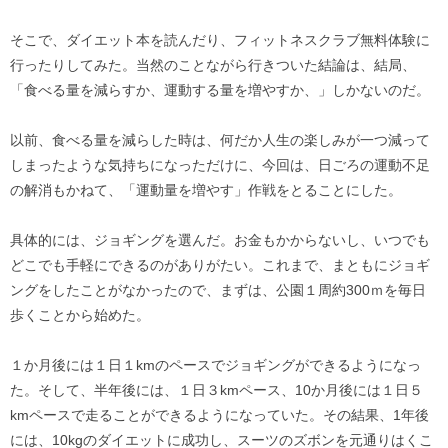
そこで、ダイエット本を読んだり、フィットネスクラブ無料体験に
行ったりしてみた。当然のことながら行きついた結論は、結局、
「食べる量を減らすか、運動する量を増やすか、」しかないのだ。
以前、食べる量を減らした時は、何だか人生の楽しみが一つ減って
しまったような気持ちになっただけに、今回は、日ごろの運動不足
の解消もかねて、「運動量を増やす」作戦をとることにした。
具体的には、ジョギングを選んだ。お金もかからないし、いつでも
どこでも手軽にできるのがありがたい。これまで、まともにジョギ
ングをしたことがなかったので、まずは、公園１周約300ｍを毎日
歩くことから始めた。
１か月後には１日１kmのペースでジョギングができるようになっ
た。そして、半年後には、１日３kmペース、10か月後には１日５
kmペースで走ることができるようになっていた。その結果、1年後
には、10kgのダイエットに成功し、スーツのズボンを元通りはくこ