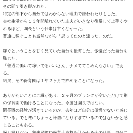
その間で引き裂かれた。
特定の部下から自分ではわからない理由で嫌われたりもした。
会社生活から１３年間離れていた主夫がいきなり復帰して上手くや
れるほど、園長という仕事は甘くなかった。
普通に稼ぐことも当然ながら「思ってたのと違った」のだ。
稼ぐということを甘く見ていた自分を後悔した。傲慢だった自分を
恥じた。
「普通に働いて稼いでるパパさん、ナメててごめんなさい」であ
る。
結局、その保育園は１年２ヶ月で辞めることになった。
ありがたいことにご縁があり、２ヶ月のブランクが空いただけで別
の保育園で働けることになった。今度は園長ではない。
園長職の経験が活きているのか、去年ほど自分は傲慢でないと感じ
ている。でも逆にちょっと謙虚になりすぎているのではないかと感
じることもある。
探り探りだか、主夫経験や保育士資格を活かせる今の仕事。自分に