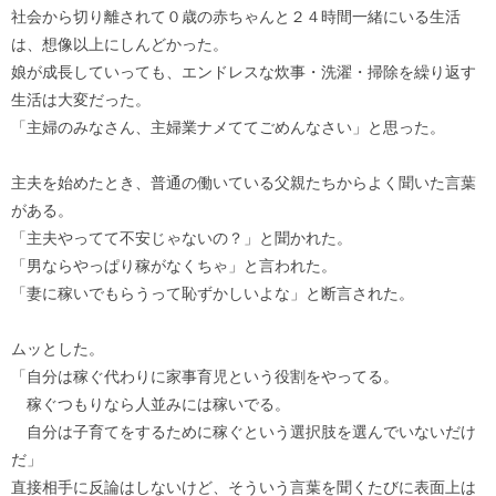
社会から切り離されて０歳の赤ちゃんと２４時間一緒にいる生活
は、想像以上にしんどかった。
娘が成長していっても、エンドレスな炊事・洗濯・掃除を繰り返す
生活は大変だった。
「主婦のみなさん、主婦業ナメててごめんなさい」と思った。
主夫を始めたとき、普通の働いている父親たちからよく聞いた言葉
がある。
「主夫やってて不安じゃないの？」と聞かれた。
「男ならやっぱり稼がなくちゃ」と言われた。
「妻に稼いでもらうって恥ずかしいよな」と断言された。
ムッとした。
「自分は稼ぐ代わりに家事育児という役割をやってる。
稼ぐつもりなら人並みには稼いでる。
自分は子育てをするために稼ぐという選択肢を選んでいないだけ
だ」
直接相手に反論はしないけど、そういう言葉を聞くたびに表面上は