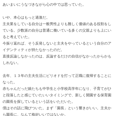
あいまいにうなづきながら心の中では思っていた。
いや、本心はもっと過激だ。
主夫業をしている自分は一般男性よりも難しく価値のある役割をし
ている。少数派の自分は普通に働いている多くの父親よりも上にい
ると考えていた。
今振り返れば、そう反発しないと主夫をやっているという自分のア
イデンティティが持たなかったのだ。
直接反論しなかったのは、反論するだけの自信がなかったからかも
しれない。
去年、１３年の主夫生活にピリオドを打って正職に復帰することに
なった。
赤ちゃんだっだ娘たちも中学生と小学校高学年になり、子育てがひ
と段落したと感じていたいいタイミングで、新しく開園する保育園
の園長を探しているという話をいただいた。
僕はその話に飛びついた。まず「園長」という響きがいい。主夫か
ら園長に、なんて格好いいではないか。