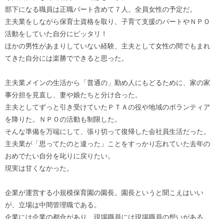
部下になる職員は正職パート含めて７人。全員女性の予定だ。
主夫業をしながら保育士資格を取り、子育て支援のパートやＮＰＯ
活動をしていた自分にピッタリ！
ほかの男性があまりしていない経験、主夫として女性の間でもまれ
てきた自分には楽勝でできると思った。
主夫業メインの生活から「普通の」勤め人にもどるために、家の家
事分担を見直し、妻や娘たちと分け合った。
主夫としてずっと引き受けていたＰＴＡの役や地域のボランティア
を降りた。ＮＰＯの活動も制限した。
そんな準備を万端にして、張り切って復帰した会社員生活だった。
主夫業が「思ってたのと違った」ことをすっかり忘れていた去年の
おめでたい自分を叱りに戻りたい。
現実は甘くなかった。
企業が運営する小規模保育園の園長。園長というと聞こえはいい
が、立場は中間管理職である。
企業には企業の都合があり、現場職員には現場職員の想いがある。