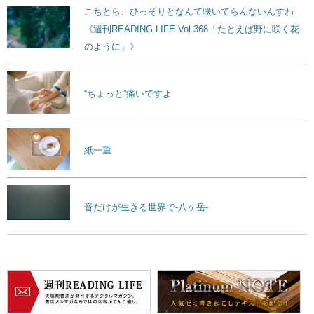
こちとら、ひっそりとなんて咲いてらんないんすわ
《週刊READING LIFE Vol.368「たとえば野に咲く花
のように」》
“ちょっと”痛いですよ
紙一重
音だけが生きる世界で-八ヶ岳-