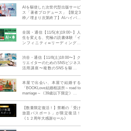
AIを駆使した次世代型出版サービ
ス「著者プロデュース」【限定3
枠／埋まり次第終了】AIハイパー
プレス・システム搭載
全国・通信【11/5(水)19:00~】人
生を変える、究極の読書体験「イ
ンフィニティ∞リーディング／
INFINITY ∞ READING」TYPE
W 11月課題本『THIRD
渋谷・通信【11/8(土)18:00〜】ク
MILLENNIUM THINKING アメリ
リエイターのためのSNSビジネス
カ最高峰大学の人気講義』
活用講座〜複数のSNSを駆使し
て“作品を仕事に変える”写真家・
青山裕企先生ご登壇！《発信力養
本屋で出会い、本屋で結婚する
成ラボPresents》
「BOOKLove結婚相談所～road to
marriage～《39歳以下限定》」全
国4拠点/関東/中部/関西/九州
【数量限定復活！】禁断の「受け
放題パスポート」が限定復活！
《１２周年大感謝セール》