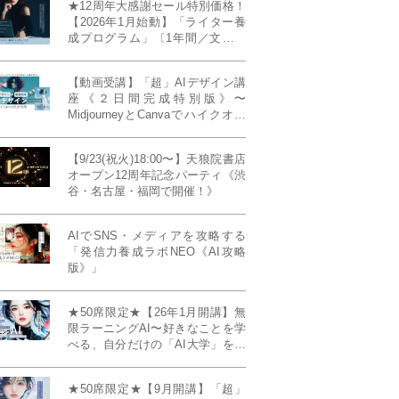
★12周年大感謝セール特別価格！
【2026年1月始動】「ライター養
成プログラム」〔1年間／文章講
座受け放題＋週1フィードバッ
ク〕〜“読む人を動かすライタ
【動画受講】「超」AIデザイン講
ー”へ、全国どこからでも。〜《全
座《２日間完成特別版》〜
店舗リアルタイム参加OK／録画
MidjourneyとCanvaでハイクオリ
視聴対応／限定4席》
ティ・デザインを自在に生成
【9/23(祝火)18:00〜】天狼院書店
オープン12周年記念パーティ《渋
谷・名古屋・福岡で開催！》
AIでSNS・メディアを攻略する
「発信力養成ラボNEO《AI攻略
版》」
★50席限定★【26年1月開講】無
限ラーニングAI〜好きなことを学
べる、自分だけの「AI大学」を作
る〜《4ヶ月完成本講座》
★50席限定★【9月開講】「超」