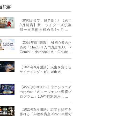
着記事
《8/9(日)まで、超早割！》【26年
9月開講】新・ライターズ倶楽
部〜文章術を極める4ヶ月講義
《「ライティング・ゼミ」の上級
コース／50席限定》
【2026年8月開講】 AI初心者のた
めの「ChatGPT入門講座NEO」〜
Gemini・NotebookLM・Claudeま
で、目的で使い分けられるように
なる4ヶ月〜〔４ヶ月完成基礎講
座〕
【2026年9月開講】人生を変える
ライティング・ゼミ with AI
【4/27(月)19:00〜】非エンジニア
のための「AIエージェント習得プ
ログラム」1DAY特別講座〔パワ
ーアップ版〕
【2026年5月開講】誰でも絵本を
作れる「AI絵本講座2026〜本屋で