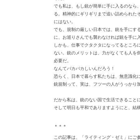
でも私は、もし銃が簡単に手に入るのなら
る。精神的にギリギリまで追い詰められた
にはない。
でも、規制の厳しい日本では、銃を手にす
に、お巡りさんでも襲わなければ銃を手に
しかも、仕事でクタクタになってるところ
ない。銃のメリットは、力がなくても人を
必要だ。
なんてバカバカしいんだろう！
恐らく、日本で暮らす私たちは、無意識化
銃規制って、実は、フツーの人がうっかり
だから私は、銃のない国で生活できること
そして明日も平和でありますようにと、結
＊＊＊
この記事は、「ライティング・ゼミ」にご