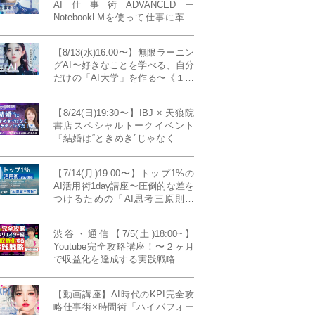
AI仕事術ADVANCEDー
NotebookLMを使って仕事に革命
を起こす！〔４ヶ月本講座〕
【8/13(水)16:00〜】無限ラーニン
グAI〜好きなことを学べる、自分
だけの「AI大学」を作る〜《１日
完成特別版》
【8/24(日)19:30〜】IBJ × 天狼院
書店スペシャルトークイベント
『結婚は“ときめき”じゃなくて、
マーケティングだ！？』〜データ
で読み解く、人生が変わる出会い
【7/14(月)19:00〜】トップ1%の
のカタチ〜《BOOKLove結婚相談
AI活用術1day講座〜圧倒的な差を
所presents》
つけるための「AI思考三原則」
《生成AIの教科書(35,000文字分)
プレゼント！》
渋谷・通信【7/5(土)18:00~】
Youtube完全攻略講座！〜２ヶ月
で収益化を達成する実践戦略！ゲ
スト：Norihikoさん(Youtube／映
像クリエイター)《Presented by
【動画講座】AI時代のKPI完全攻
発信力養成ラボNEO》
略仕事術×時間術「ハイパフォー