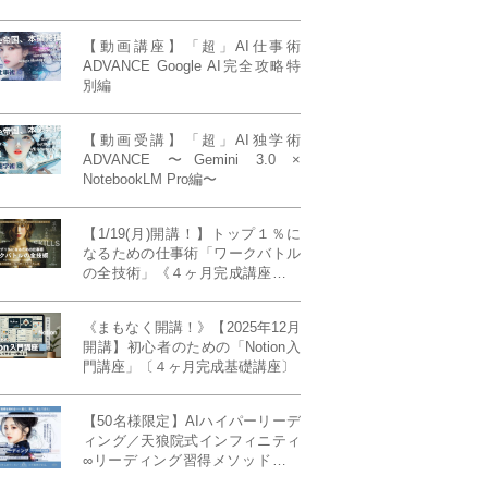
【動画講座】「超」AI仕事術
ADVANCE Google AI完全攻略特
別編
【動画受講】「超」AI独学術
ADVANCE 〜Gemini 3.0 ×
NotebookLM Pro編〜
【1/19(月)開講！】トップ１％に
なるための仕事術「ワークバトル
の全技術」《４ヶ月完成講座》ー
最強の時間術×脳科学×令和の武士
道ー 【50席限定】
《まもなく開講！》【2025年12月
開講】初心者のための「Notion入
門講座」〔４ヶ月完成基礎講座〕
【50名様限定】AIハイパーリーデ
ィング／天狼院式インフィニティ
∞リーディング習得メソッド《４
ヶ月完成本講座》