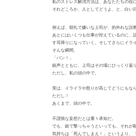
私のストレス解消方法は、あなたたちの役
それどころか、人としてどうよ、と、白い
例えば、朝礼で嫌いな上司が、的外れな説
あとにはいくつも仕事が控えているのに、
す耳障りになっていく。そしてさらにイラ
そんな瞬間。
「バン！」
銃声とともに、上司はその場にひっくり返
ただし、私の頭の中で。
実は、イライラや怒りが高じてどうにもな
ただし！
あくまで、頭の中で。
不謹慎な妄想だとは重々承知だ。
でも、銃で撃っちゃうといっても、それが
気持ちは「死んでしまえ！」というより、