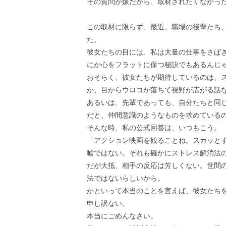
その質問が嫌だから、取材されたくなかっ
この取材に限らず、最近、職場の後輩たち
た。
彼女たちの目には、私は大量の仕事をさば
にか心をフラットに保つ秘訣でもあるんじ
おそらく、彼女たちが期待しているのは、
か、目からウロコが落ちて視野が広がる話
あるいは、先輩であっても、自分たちと同
だと、仲間意識のようなものを求めている
そんな時、私の公式回答は、いつもこう。
「アクション映画を観ることね。スカッと
嘘ではない。それも確かにストレス解消法
だが大抵、相手の反応は芳しくない。世間
法ではないらしいから。
かといって本当のことを言えば、彼女たち
申し訳ない。
本当にごめんなさい。