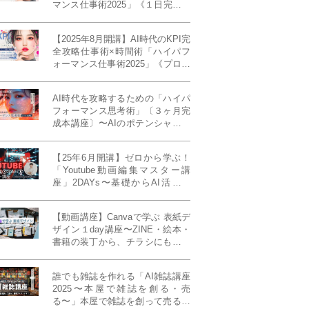
マンス仕事術2025」《１日完成特
別版》
【2025年8月開講】AI時代のKPI完
全攻略仕事術×時間術「ハイパフ
ォーマンス仕事術2025」《プロフ
ェッショナル版／６ヶ月完成本講
座》《50名限定》
AI時代を攻略するための「ハイパ
フォーマンス思考術」〔３ヶ月完
成本講座〕〜AIのポテンシャルを
最大限に引き出す必修メソッド〜
《50名様限定》
【25年6月開講】ゼロから学ぶ！
「Youtube動画編集マスター講
座」2DAYs〜基礎からAI活用ま
で！〈初心者大歓迎〉
【動画講座】Canvaで学ぶ 表紙デ
ザイン１day講座〜ZINE・絵本・
書籍の装丁から、チラシにも活か
せるレイアウト術まで！〜
誰でも雑誌を作れる「AI雑誌講座
2025〜本屋で雑誌を創る・売
る〜」本屋で雑誌を創って売る！