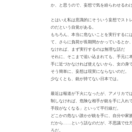
か、と思うので、妄想で気を紛らわせるわ
とはいえ私は意識的にそういう妄想でスト
のだという自覚がある。
もちろん、本当に危ないことを実行するに
て、さらに負荷が長期間かかっているとか
なければ、まず実行するのは無理な話だ
それに、そこまで追い込まれても、手元に
手に近づかなければ使えないから、女の身
そう簡単に、妄想は現実にならないのだ。
少なくとも、銃が持てない日本では。
最近は報道が下火になったが、アメリカで
制しなければ、危険な相手が銃を手に入れ
手段がなくなる」といって平行線だ。
どこかの危ない誰かが銃を手に、自分や家
だから……という話なのだが、不思議で仕
ろだ。