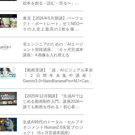
絵本を創る・読む・売る〜」イン
ディーズ対応版！あなたの作品を
天狼院書店で販売しよう！《各店
東京【2026年5月開講】パーフェ
20名限定》
クト・ポートレート」ゼミNEO〜
その人史上最高の1枚を撮る！
「撮り（モデル撮影）」「見せ
（講評）」「発表する（展示会開
非エンジニアのための「AIエージ
催）」《初参加大歓迎／12名限
ェント習得講座」〈６ヶ月完成本
定》
講座〉✳︎画像を入れ替える
【動画受講】「超」AIビジュアル革命
〈２日間年末集中講座〉
Gemini3.0×NanoBananaPro×MJ×Canva
＝「超」AIビジュアル革命《50席限
定》
【2025年12月開講】『生成AIでは
じめる動画制作入門』講座2026〜
誰でも動画を作れる！初心者から
始める3ヶ月動画制作プログラム
生成AI時代のトータル・セルフマ
ネジメントHuman2.0実装プロジ
ェクト《6ヶ月完成本講座》