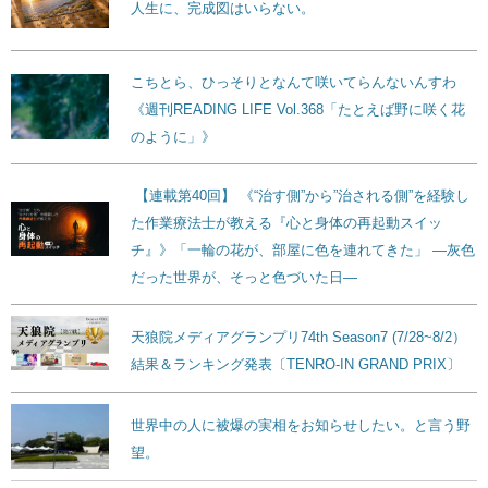
人生に、完成図はいらない。
こちとら、ひっそりとなんて咲いてらんないんすわ
《週刊READING LIFE Vol.368「たとえば野に咲く花
のように」》
【連載第40回】 《“治す側”から”治される側”を経験し
た作業療法士が教える『心と身体の再起動スイッ
チ』》「一輪の花が、部屋に色を連れてきた」 ―灰色
だった世界が、そっと色づいた日―
天狼院メディアグランプリ74th Season7 (7/28~8/2）
結果＆ランキング発表〔TENRO-IN GRAND PRIX〕
世界中の人に被爆の実相をお知らせしたい。と言う野
望。