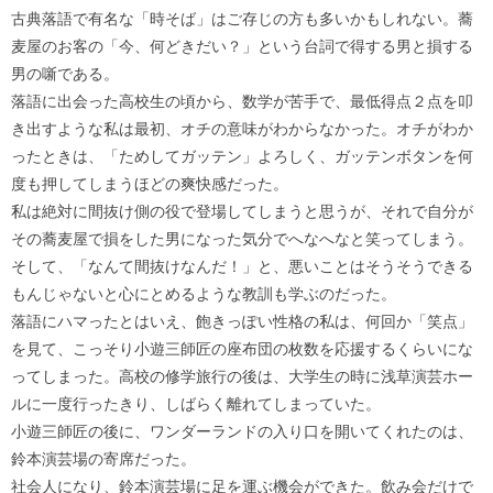
古典落語で有名な「時そば」はご存じの方も多いかもしれない。蕎
麦屋のお客の「今、何どきだい？」という台詞で得する男と損する
男の噺である。
落語に出会った高校生の頃から、数学が苦手で、最低得点２点を叩
き出すような私は最初、オチの意味がわからなかった。オチがわか
ったときは、「ためしてガッテン」よろしく、ガッテンボタンを何
度も押してしまうほどの爽快感だった。
私は絶対に間抜け側の役で登場してしまうと思うが、それで自分が
その蕎麦屋で損をした男になった気分でへなへなと笑ってしまう。
そして、「なんて間抜けなんだ！」と、悪いことはそうそうできる
もんじゃないと心にとめるような教訓も学ぶのだった。
落語にハマったとはいえ、飽きっぽい性格の私は、何回か「笑点」
を見て、こっそり小遊三師匠の座布団の枚数を応援するくらいにな
ってしまった。高校の修学旅行の後は、大学生の時に浅草演芸ホー
ルに一度行ったきり、しばらく離れてしまっていた。
小遊三師匠の後に、ワンダーランドの入り口を開いてくれたのは、
鈴本演芸場の寄席だった。
社会人になり、鈴本演芸場に足を運ぶ機会ができた。飲み会だけで