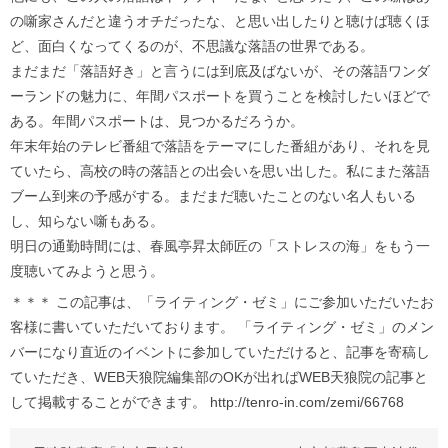
の噺家さんだと違うオチだったな、と思い出したりと聴けば聴くほ
ど、面白くなってくるのが、不思議な落語の世界である。
まだまだ「落語好き」と言うには到底及ばないが、その落語ワンダ
ーランドの魅力に、年間パスポートを買うことを検討したいほどで
ある。年間パスポートは、見つかるだろうか。
年末年始のテレビ番組で落語をテーマにした番組があり、それを見
ていたら、高校の時の落語との出会いを思い出した。私にまた落語
ブーム到来の予感がする。まだまだ聴いたことのない名人もいる
し、知らない噺もある。
明日の通勤時間には、春風亭昇太師匠の「ストレスの海」をもう一
度聴いてみようと思う。
＊＊＊ この記事は、「ライティング・ゼミ」にご参加いただいたお
客様に書いていただいております。 「ライティング・ゼミ」のメン
バーになり直近のイベントに参加していただけると、記事を寄稿し
ていただき、WEB天狼院編集部のOKが出ればWEB天狼院の記事と
して掲載することができます。 http://tenro-in.com/zemi/66768