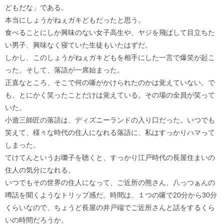
どもだな」である。
本当にしょうがねぇガキどもだったと思う。
食べることにしか興味のない女子高生や、ヤジを飛ばして目立ちた
い男子、興味なく寝ていた生徒もいたはずだ。
しかし、このしょうがねぇガキどもを相手にした一言で爆笑が起こ
った。そして、落語が一席始まった。
正直なところ、そこで何の噺がかけられたのかは覚えていない。で
も、とにかく笑ったことだけは覚えている。その場の全員が笑って
いた。
小遊三師匠の落語は、ディズニーランドの入り口だった。いつでも
笑えて、様々な時代の住人になれる落語に、私はすっかりハマって
しまった。
てけてんというお囃子を聴くと、すっかり江戸時代の長屋住まいの
住人の気分になれる。
いつでもその世界の住人になって、ご近所の熊さん、八っつぁんの
噂話を聞くようなトリップ感だ。時間は、１つの噺で20分から30分
くらいなので、ちょうど長屋の井戸端でご近所さんと話をするくら
いの時間だろうか。