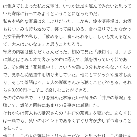
は飽きてしまった私と先輩は、いつかは足を運んでみたいと思って
いた寄席に行ってみようということになったのだ。
私も本格的な寄席は久しぶりだった。しかも、鈴本演芸場は、お酒
もおつまみも持ち込めて、笑って楽しめる。食べ盛りでしかなかっ
た女子高生の私も、「飲めるし、食べられるし、しかも笑えるなん
て、大人はいいなぁ」と思うことだろう。
寄席の内容は盛りだくさんだった。初めて見た「紙切り」は、まさ
に紙とはさみ１本で客からの声に応えて、紙を切っていく芸であ
る。その時は「花魁道中！」というお題に３分もかからないくらい
で、見事な花魁道中を切り出していた。他にもマジックや漫才もあ
り、そして落語は４、５人の噺家さんから聴くことができる。それ
らを3,000円そこそこで楽しむことができる。
その時の寄席で、トリを努めた林家たい平師匠の「井戸の茶碗」を
聴いて、爆笑と同時にあまりの見事さに感動した。
それからは何人もの噺家さんの「井戸の茶碗」を聴いた。あらすじ
は一緒でも、笑いのポイントであるくすぐり方が少しずつ違うこと
を知った。
他にも、この人の落語はトリッキーだな、と思ったり、この噺はあ