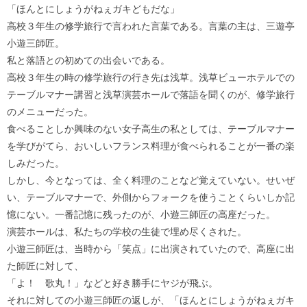
「ほんとにしょうがねぇガキどもだな」
高校３年生の修学旅行で言われた言葉である。言葉の主は、三遊亭
小遊三師匠。
私と落語との初めての出会いである。
高校３年生の時の修学旅行の行き先は浅草。浅草ビューホテルでの
テーブルマナー講習と浅草演芸ホールで落語を聞くのが、修学旅行
のメニューだった。
食べることしか興味のない女子高生の私としては、テーブルマナー
を学びがてら、おいしいフランス料理が食べられることが一番の楽
しみだった。
しかし、今となっては、全く料理のことなど覚えていない。せいぜ
い、テーブルマナーで、外側からフォークを使うことくらいしか記
憶にない。一番記憶に残ったのが、小遊三師匠の高座だった。
演芸ホールは、私たちの学校の生徒で埋め尽くされた。
小遊三師匠は、当時から「笑点」に出演されていたので、高座に出
た師匠に対して、
「よ！ 歌丸！」などと好き勝手にヤジが飛ぶ。
それに対しての小遊三師匠の返しが、「ほんとにしょうがねぇガキ