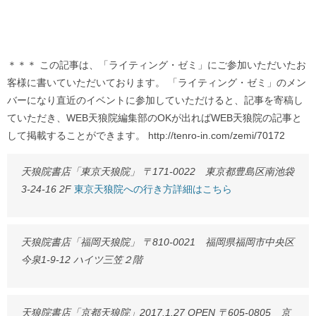
＊＊＊ この記事は、「ライティング・ゼミ」にご参加いただいたお
客様に書いていただいております。 「ライティング・ゼミ」のメン
バーになり直近のイベントに参加していただけると、記事を寄稿し
ていただき、WEB天狼院編集部のOKが出ればWEB天狼院の記事と
して掲載することができます。 http://tenro-in.com/zemi/70172
天狼院書店「東京天狼院」 〒171-0022 東京都豊島区南池袋
3-24-16 2F
東京天狼院への行き方詳細はこちら
天狼院書店「福岡天狼院」 〒810-0021 福岡県福岡市中央区
今泉1-9-12 ハイツ三笠２階
天狼院書店「京都天狼院」2017.1.27 OPEN 〒605-0805 京