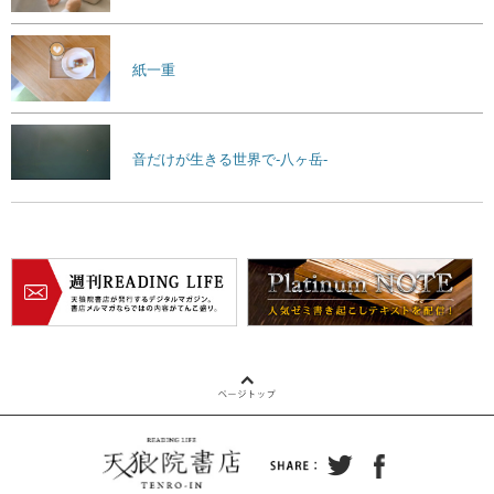
紙一重
音だけが生きる世界で-八ヶ岳-