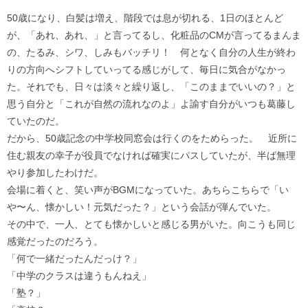
50歳になり、白髪は増え、階段では息が切れる、1日のほとんど
が、「あれ、あれ、」と言ってるし、化粧品のCMが言ってるまんま
の、たるみ、シワ、しみもバッチリ！ 何となく自分の人生が終わ
りの方向へシフトしていってる感じがして、毎日に気合がなかっ
た。それでも、日々は淡々と繰り返し、「このままでいいの？」と
思う自分と「これが自然の流れなのよ」よ諭す自分がいつも葛藤し
ていたのだ。
だから、50歳記念の中学校同窓会は行くのをためらった。 近所に
住む親友の幸子が役員でなければ確実にパスしていたが、半ば無理
やり参加したわけだ。
会場に着くと、笑い声がBGMになっていた。あちらこちらで「い
や〜ん、懐かしい！元気だった？」という会話が弾んでいた。
その中で、一人、とても懐かしいと感じる男がいた。向こうも同じ
感覚だったのだろう。
「何で一緒だったんだっけ？」
「中学のクラスは違うもんねえ」
「塾？」