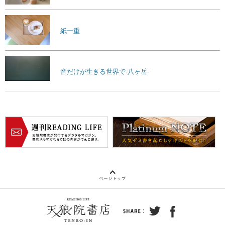
紙一重
音だけが生きる世界で-八ヶ岳-