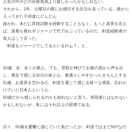
人生の中のどの合格発表より嬉しかったかもしれない。
それから、2年。土曜日の夜にお稽古する生活を送っている。後から
入ってきた子供達にどんどん
抜かれ、未だに昇段試験を経験することもなく。もっと真実を言え
ば、道着も着れずジャージで竹刀をふっているのだ。剣道経験者の
友人はこう言った。
「剣道をジャージでしてる人いるのぉ？」と。
50歳、女、全くの素人。でも、背筋が伸びてお腹の底から声を出
し、裸足で感じる自分の体と心。素通りしやすかったきちんとする
礼儀。お道具を労わる心。剣道を通じて感じる様々な感覚。忘れか
けていた日本人という心。
50歳だから感じられるのかも知れないと思う。有段者にはなれない
かもしれないが、私にはそれ以上の収穫である。
日々、50歳を憂鬱に感じていた私だったが、剣道ではまだ50!!なの