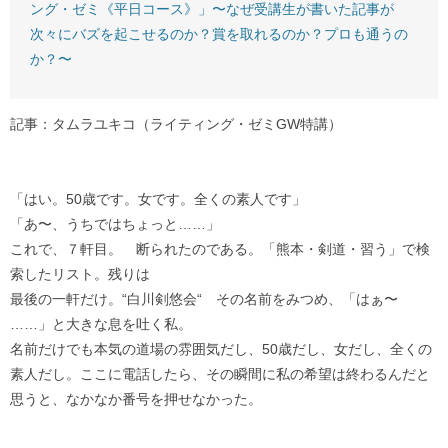
ング・ゼミ《平日コース》」〜なぜ受講生が書いた記事が
次々にバズを起こせるのか？賞を取れるのか？プロも通うの
か？〜
記事：タムラユキコ（ライティング・ゼミGW特講）
「はい。50歳です。女です。全くの素人です」
「あ〜、うちではちょっと……」
これで、７軒目。 断られたのである。「熊本・剣道・習う」で検
索したリスト。残りは
最後の一軒だけ。“白川剣悠会“ その名前をみつめ、「はぁ〜
……」と大きな息を吐く私。
名前だけでも本気の道場の雰囲気だし、50歳だし、女だし、全くの
素人だし。ここに電話したら、その瞬間に私の希望は終わるんだと
思うと、なかなか番号を押せなかった。