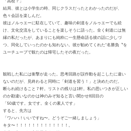
「高校？」
結局、彼とは小学生の時、同じクラスだったとわかったのだが、
色々会話を楽しんだ。
彼はノルゥエーに駐在していて、趣味の剣道をノルゥエーでも続
け、文化交流をしていることを楽しそうに語った。全く剣道には無
縁の私だったが、あまりにも純粋に一生懸命語る彼の話に少しづ
つ、同化していったのかも知れない。彼が勧めてくれた“名勝負〝を
ユーチューブで観たのは帰宅したその夜だった。
観戦した私には衝撃が走った。思考回路が誤作動を起こしたに違い
ないのだが、見終わると同時に「剣道を習う！」と決めたのだ。
断られ続けること７軒。リストの残りは1軒。私の思いつきが正しい
のか勘違いなのかは神のみぞ知ると言い聞かせ8回目の
「50歳です。女です。全くの素人です」
すると、先方は
「ワハハ！いいですね〜。どうぞご一緒しましょう」
キタ〜！！！！！！！！！！！！！。