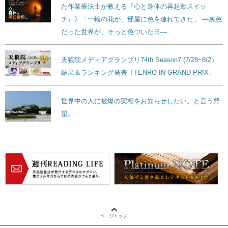
た作業療法士が教える『心と身体の再起動スイッ
チ』》「一輪の花が、部屋に色を連れてきた」 ―灰色
だった世界が、そっと色づいた日―
天狼院メディアグランプリ74th Season7 (7/28~8/2）
結果＆ランキング発表〔TENRO-IN GRAND PRIX〕
世界中の人に被爆の実相をお知らせしたい。と言う野
望。