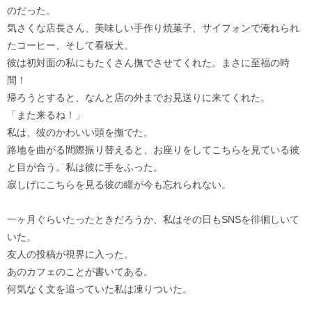
のだった。
気さくな店長さん、美味しい手作り焼菓子、サイフォンで淹れられ
たコーヒー、そして看板犬。
彼は初対面の私にもたくさん撫でさせてくれた。まさに至福の時
間！
帰ろうとすると、なんと店の外までお見送りに来てくれた。
「また来るね！」
私は、彼のかわいい頭を撫でた。
路地を曲がる間際振り替えると、お座りをしてこちらを見ている彼
と目が合う。私は彼に手をふった。
寂しげにこちらを見る彼の瞳が今も忘れられない。
一ヶ月ぐらいたったときだろうか、私はその日もSNSを徘徊しいて
いた。
友人の投稿が視界に入った。
あのカフェのことが書いてある。
何気なく文を追っていた私は凍りついた。