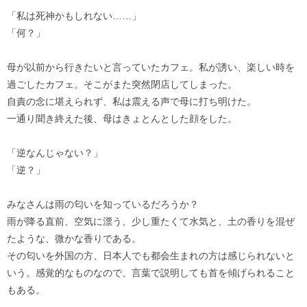
「私は死神かもしれない……」
「何？」
母が以前から行きたいと言っていたカフェ。私が誘い、楽しい時を
過ごしたカフェ。そこがまた突然閉店してしまった。
自責の念に堪えられず、私は震える声で母に打ち明けた。
一通り聞き終えた後、母はきょとんとした顔をした。
「逆なんじゃない？」
「逆？」
みなさんは雨の匂いを知っているだろうか？
雨が降る直前、空気に漂う、少し重たくて水気と、土の香りを混ぜ
たような、微かな香りである。
その匂いを外国の方、日本人でも都会生まれの方は感じられないと
いう。感覚的なものなので、言葉で説明しても首を傾げられること
もある。