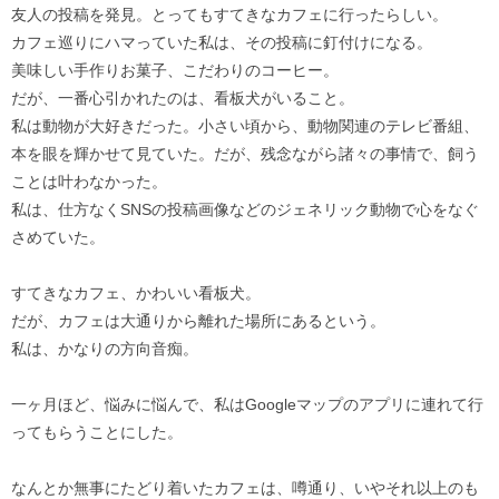
友人の投稿を発見。とってもすてきなカフェに行ったらしい。
カフェ巡りにハマっていた私は、その投稿に釘付けになる。
美味しい手作りお菓子、こだわりのコーヒー。
だが、一番心引かれたのは、看板犬がいること。
私は動物が大好きだった。小さい頃から、動物関連のテレビ番組、
本を眼を輝かせて見ていた。だが、残念ながら諸々の事情で、飼う
ことは叶わなかった。
私は、仕方なくSNSの投稿画像などのジェネリック動物で心をなぐ
さめていた。
すてきなカフェ、かわいい看板犬。
だが、カフェは大通りから離れた場所にあるという。
私は、かなりの方向音痴。
一ヶ月ほど、悩みに悩んで、私はGoogleマップのアプリに連れて行
ってもらうことにした。
なんとか無事にたどり着いたカフェは、噂通り、いやそれ以上のも