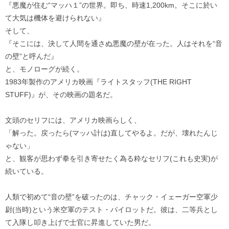
『悪魔が住む“マッハ１”の世界。即ち、時速1,200km。そこに於い
て大気は機体を避けられない』
そして、
『そこには、決して人間を通さぬ悪魔の壁が在った。人はそれを“音
の壁”と呼んだ』
と、モノローグが続く。
1983年製作のアメリカ映画『ライトスタッフ(THE RIGHT
STUFF)』が、その映画の題名だ。
文頭のセリフには、アメリカ映画らしく、
「解った。戻ったら(マッハ計は)直してやるよ。だが、壊れたんじ
ゃない」
と、観客が思わず拳を引き寄せたく為る粋なセリフ(これも史実)が
続いている。
人類で初めて“音の壁”を破ったのは、チャック・イェーガー空軍少
尉(当時)という米空軍のテスト・パイロットだ。彼は、二等兵とし
て入隊し叩き上げで士官に昇進していた男だ。