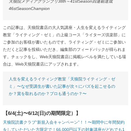
天狼院メディアグランプリ38th～41stSeason四連覇達成
46stSeasonChampion
この記事は、天狼院書店の大人気講座・人生を変えるライティング
教室「ライティング・ゼミ」の上級コース「ライターズ倶楽部」に
ご参加のお客様が書いたものです。ライティング・ゼミにご参加い
ただくと記事を投稿いただき、編集部のフィードバックが得られま
す。チェックをし、Web天狼院書店に掲載レベルを満たしている場
合は、Web天狼院書店にアップされます。
人生を変えるライティング教室「天狼院ライティング・ゼ
ミ」〜なぜ受講生が書いた記事が次々にバズを起こせるの
か？賞を取れるのか？プロも通うのか？〜
【6/4(土)〜6/12(日)の期間限定）】
天狼院読書クラブ“新規入会キャンペーン”！！〜期間中に年間契約
をしていただいた方限定で！66,000円以下の対象講座がどれでも1