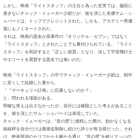
しかし、映画『ライトスタッフ』の土台と為った史実では、脇役に
過ぎないチャック・イェーガー少尉だが、彼を演じた名優サム・シ
ェパードは、トップでクレジットされた。しかも、アカデミー男優
賞にもノミネートされた。
それは、映画の題名が原著作の『オリジナル・セブン』ではなく
『ライトスタッフ』とされたことでも裏付けられている。『ライト
スタッフ』を和訳すると『正しい資質』となり、決して宇宙飛行士
やエリートを賞賛する題名では無いのだ。
映画『ライトスタッフ』の中でチャック・イェーガー少尉は、戦中
に若くして結婚した妻から、
「『マーキュリー計画』に応募しないのか？」
と、問われる場面がある。
明確な答えは出さなかったが、自分には確固とした考えがあること
を、彼を演じたサム・シェパードは表現していた。
チャック・イェーガーは、“音の壁”に挑戦した際の、効かなくなる
操縦桿を自分だけは最後迄制御し続けた誇りが有る様だった。それ
は、映画冒頭のセリフからも解かる通り、“音の壁”を破りマッハの