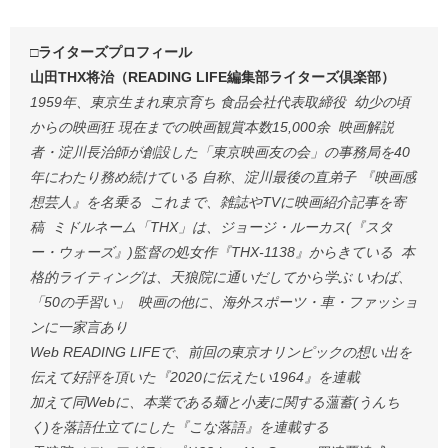
□ライターズプロフィール
山田THX将治（READING LIFE編集部ライターズ倶楽部）
1959年、東京生まれ東京育ち 食品会社代表取締役 幼少の頃
からの映画狂 現在までの映画観賞本数15,000余 映画解説
者・淀川長治師が創設した「東京映画友の会」の事務局を40
年にわたり務め続けている 自称、淀川最後の直弟子 『映画感
想芸人』を名乗る これまで、雑誌やTVに映画紹介記事を寄
稿 ミドルネーム「THX」は、ジョージ・ルーカス(『スタ
ー・ウォーズ』)監督の処女作『THX-1138』からきている 本
格的ライティングは、天狼院に通いだしてから学ぶ いわば、
「50の手習い」 映画の他に、海外スポーツ・車・ファッショ
ンに一家言あり
Web READING LIFEで、前回の東京オリンピックの想い出を
伝えて好評を頂いた『2020に伝えたい1964』を連載
加えて同Webに、本業である麺と小麦に関する薀蓄(うんち
く)を落語仕立てにした『こな落語』を連載する