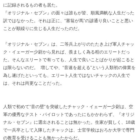
に記録されるもの者も居た。
『オリジナル・セブン』の面々は誰もが皆、順風満帆な人生だった
訳ではなかった。それは正に、“塞翁が馬”の諺通り良いことと悪い
ことが順繰りに生じる人生だったのだ。
『オリジナル・セブン』は、二等兵上がりのたたき上げ軍人チャッ
ク・イェーガー少尉から見れば、羨ましく為る程のエリートだっ
た。そんなエリートで有っても、人生で良いことばかりが起こると
は限らないのだ。 増してや、“音速を超える”という人類初の偉業を
為し遂げたといっても、エリート人生ではないチャックの人生で
は、それは尚更なことだった。
人類で初めて“音の壁”を突破したチャック・イェーガー少尉は、空
軍の優秀なテスト・パイロットであったにもかかわらず、『オリジ
ナル・セブン』に選出されることは無かった。生家が貧しく、18歳
で一兵卒として入隊したチャックは、士官学校はおろか大学で専門
の教育を受けることも無かったからだ。