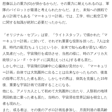
想像以上の重力(G)が掛かるからだ。その重力に耐えられるのは、軍
隊のパイロットが最適と考えられたからだ。また、未知への挑戦で
あり計画でもある『マーキュリー計画』では、工学、特に航空工学
に関する知識が絶対に必要だったからだ。
『オリジナル・セブン』は皆、『ライトスタッフ』で描かれた『マ
ーキュリー計画』に於いて、それぞれ重要な役割を担った。7人は全
員、時代の寵児(ちょうじ)というか、全米で知らぬ者が居ない程の
人気者だった。宇宙飛行を成功させ、当然の様に、時のアメリカ大
統領ジョン・F・ケネディに謁見(えっけん)する者も居た。
しかし中には、宇宙飛行訓練中に心臓病が見付かり、『マーキュリ
ー計画』自体では大気圏外に出ることは出来なかったものの、後進
の指導に尽力した者も居た。しかしその男は、病気を克服した15年
後、重要な宇宙計画で活躍することになる。
他にも、アメリカ人として初めて大気圏外に出たり、人類初の地球
周回軌道に乗った者も居た。当時の、宇宙滞在世界記録を樹立した
者も現れた。
また、或る者は、その後のアポロ計画迄参加し、月面到達の最高齢