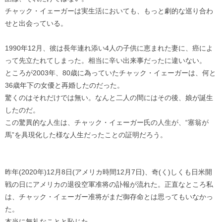
チャック・イェーガーは実生活においても、もっと劇的な巡り合わ
せと出会っている。
1990年12月、彼は長年連れ添い4人の子供に恵まれた妻に、癌によ
って先立たれてしまった。相当に辛い出来事だったに違いない。
ところが2003年、80歳に為っていたチャック・イェーガーは、何と
36歳年下の女優と再婚したのだった。
驚くのはそれだけでは無い。なんと二人の間にはその後、娘が誕生
したのだ。
この驚異的な人生は、チャック・イェーガー氏の人生が、“塞翁が
馬”を具現化した様な人生だったことの証明だろう。
昨年(2020年)12月8日(アメリカ時間12月7日)、奇(く)しくも日米開
戦の日にアメリカの退役空軍准将の訃報が流れた。正直なところ私
は、チャック・イェーガー准将がまだ御存命とは思ってもいなかっ
た。
本当に無礼なことと恥じた。