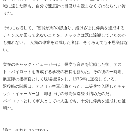
域に達した際も、自分で速度計の目盛りを読まなくてはならない誇
りだ。
それにも増して、“塞翁が馬”の諺通り、続けざまに偉業を達成する
チャンスが回って来ないことを、チャックは既に達観していたのか
も知れない。 人類の偉業を達成した者は、そう考えても不思議はな
い。
実在のチャック・イェーガーは、幾度も音速を記録した後、テス
ト・パイロットを養成する学校の校長を務めた。その後の一時期、
航空隊の指揮官として現場復帰をし、1975年に退役している。
退役時の階級は、アメリカ空軍准将だった。二等兵で入隊したチャ
ック・イェーガーは、叩き上げの最高位迄登り詰めたのだ。
パイロットとして軍人としての人生でも、十分に偉業を達成した証
明だ。
話は、それだけではない。