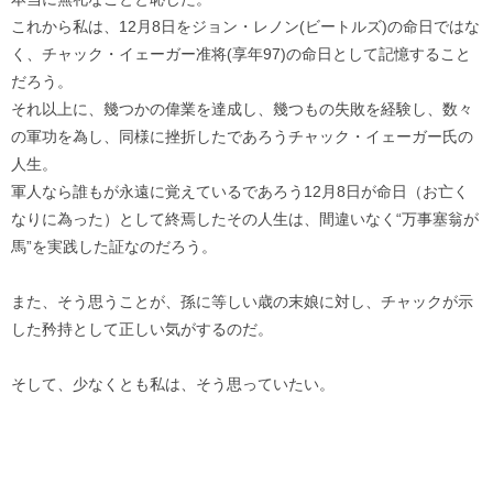
これから私は、12月8日をジョン・レノン(ビートルズ)の命日ではな
く、チャック・イェーガー准将(享年97)の命日として記憶すること
だろう。
それ以上に、幾つかの偉業を達成し、幾つもの失敗を経験し、数々
の軍功を為し、同様に挫折したであろうチャック・イェーガー氏の
人生。
軍人なら誰もが永遠に覚えているであろう12月8日が命日（お亡く
なりに為った）として終焉したその人生は、間違いなく“万事塞翁が
馬”を実践した証なのだろう。
また、そう思うことが、孫に等しい歳の末娘に対し、チャックが示
した矜持として正しい気がするのだ。
そして、少なくとも私は、そう思っていたい。