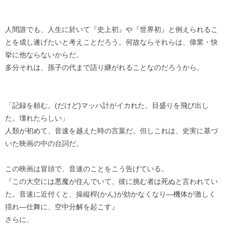
人間誰でも、人生に於いて『史上初』や『世界初』と例えられるこ
とを成し遂げたいと考えことだろう。何故ならそれらは、偉業・快
挙に他ならないからだ。
多分それは、孫子の代まで語り継がれることなのだろうから。
「記録を頼む。(だけど)マッハ計がイカれた。目盛りを飛び出し
た。壊れたらしい」
人類が初めて、音速を越えた時の言葉だ。但しこれは、史実に基づ
いた映画の中の台詞だ。
この映画は冒頭で、音速のことをこう告げている。
『この大空には悪魔が住んでいて、彼に挑む者は死ぬと言われてい
た。音速に近付くと、操縦桿(かん)が効かなくなり―機体が激しく
揺れ―仕舞に、空中分解を起こす』
さらに、