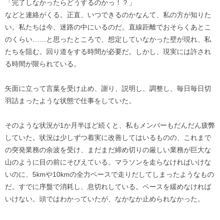
「完了しなかったらどうするのかっ！？」
などと連絡がくる。正直、いつできるのかなんて、私の方が知りた
い。私たちは今、迷路の中にいるのだ。直線距離でおそらくあとこ
のくらい……と思ったところで、想定していなかった壁が現れ、私
たちを阻む。回り道をする時間が必要だ。しかし、現実には許され
る時間が限られている。
矢面に立って言葉を受け止め、謝り、説明し、調整し、毎日毎日切
羽詰まったような状態で仕事をしていた。
そのような状況が1か月半ほど続くと、私もメンバーもだんだん疲弊
していた。状況は少しずつ着実に改善してはいるものの、これまで
の突発業務の余波を受け、まだまだ締め切りの厳しい業務が巨大な
山のように目の前にそびえている。マラソンを走らなければいけな
いのに、5kmや10kmの全力ペースで走りだしてしまったようなもの
だ。すでに序盤で消耗し、息切れしている。ペースを緩めなければ
いけない。頭ではわかっていたが、なかなか止められなかった。