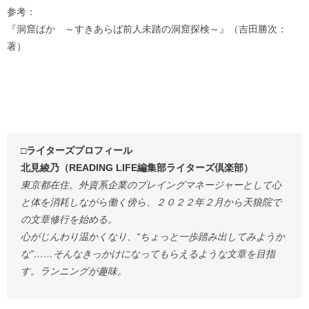
参考：
『洞窟ばか ～すきあらば前人未踏の洞窟探検～』（吉田勝次：
著）
□ライターズプロフィール
北見綾乃（READING LIFE編集部ライターズ倶楽部）
東京都在住。外資系企業のプレイングマネージャーとして心
と体を消耗しながら働く傍ら、２０２２年２月から天狼院で
の文章修行を始める。
心がじんわり温かくなり、“ちょっと一歩踏み出してみようか
な”……そんなきっかけになってもらえるような文章を目指
す。ランニングが趣味。