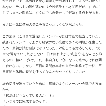
かされる中で、本当は必要な確認を一部飛ばしてしまったのかもし
れない。テストの質が悪いのは今後解決すべき問題だが、すでに生
じてしまった問題は、すぐにでも自分たちで解決する必要がある。
まさに一気に多額の借金を背負ったような状況だった。
この業務はこれまで退職したメンバーがほぼ専任で担当していた。
残されたメンバーがあまり経験のない業務で多くの問題が発生した
ため、最初は試行錯誤ばかりだった。対応しても対応しても、 “元
金”が返せている気がしない。日々膨れ上がる“利息分”をなんとか抑
えるのに精いっぱいだった。私自身も中心になって進めなければ間
に合わない。しかし、平日の昼間は本来の自分の業務で手一杯。平
日夜間と休日の時間を使ってなんとかやりくりしていた。
締め切りが迫っていたために、毎日のようにメールや会議で各方面
から
「状況はどうなっているのか！？」
「いつまでに完成するのか？」