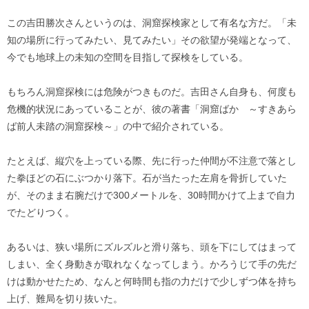
この吉田勝次さんというのは、洞窟探検家として有名な方だ。「未
知の場所に行ってみたい、見てみたい」その欲望が発端となって、
今でも地球上の未知の空間を目指して探検をしている。
もちろん洞窟探検には危険がつきものだ。吉田さん自身も、何度も
危機的状況にあっていることが、彼の著書「洞窟ばか ～すきあら
ば前人未踏の洞窟探検～」の中で紹介されている。
たとえば、縦穴を上っている際、先に行った仲間が不注意で落とし
た拳ほどの石にぶつかり落下。石が当たった左肩を骨折していた
が、そのまま右腕だけで300メートルを、30時間かけて上まで自力
でたどりつく。
あるいは、狭い場所にズルズルと滑り落ち、頭を下にしてはまって
しまい、全く身動きが取れなくなってしまう。かろうじて手の先だ
けは動かせたため、なんと何時間も指の力だけで少しずつ体を持ち
上げ、難局を切り抜いた。