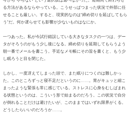
今から“やらない”という選択肢は選べなかった。短期間で終わらせ
る方法があるならやっている。こうせっぱつまった状況で外部に任
せることも厳しい。すると、現実的なのは“締め切りを延ばしてもら
う”だ。何か遅らせても影響が少ないものはなにか。
一つあった。私が今試行錯誤している大きなタスクの一つは、デー
タがそろうのがもう少し後になる。締め切りを延期してもらうよう
朝一番でメールを書こう。手近なメモ帳にその旨を書くと、もう少
し眠ろうと目を閉じた。
しかし、一度冴えてしまった頭で、また眠りにつくのは難しかっ
た。このところずっと寝不足だというのに……。胃がキュッと縮こ
まったような緊張も常に感じている。ストレスに心身をむしばまれ
る状態というのは、こういう形で始まるのだろう。この状況で自分
が倒れることだけは避けたいが、このままではいずれ限界がくる。
どうしたらいいのだろうか……。