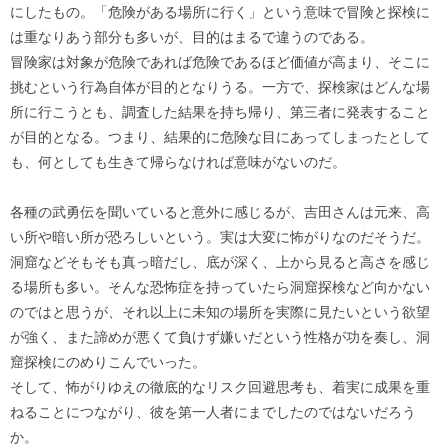
にしたもの。「危険がある場所に行く」という意味で冒険と探検に
は重なりあう部分も多いが、目的はまるで違うのである。
冒険家は対象が危険であれば危険であるほど価値が高まり、そこに
挑むという行為自体が目的となりうる。一方で、探検家はどんな場
所に行こうとも、調査した結果を持ち帰り、第三者に発表すること
が目的となる。つまり、結果的に危険な目にあってしまったとして
も、何としても生きて帰らなければ意味がないのだ。
各種の武勇伝を聞いていると意外に感じるが、吉田さんは元来、高
い所や暗い所が恐ろしいという。実は大変に怖がりなのだそうだ。
洞窟などそもそも真っ暗だし、底が深く、上から見ると高さを感じ
る場所も多い。そんな恐怖症を持っていたら洞窟探検など向かない
のではと思うが、それ以上に未知の場所を実際に見たいという欲望
が強く、また諦めが悪くて負けず嫌いだという性格が功を奏し、洞
窟探検にのめりこんでいった。
そして、怖がりゆえの徹底的なリスク回避思考も、着実に成果を重
ねることにつながり、彼を第一人者にまでしたのではないだろう
か。