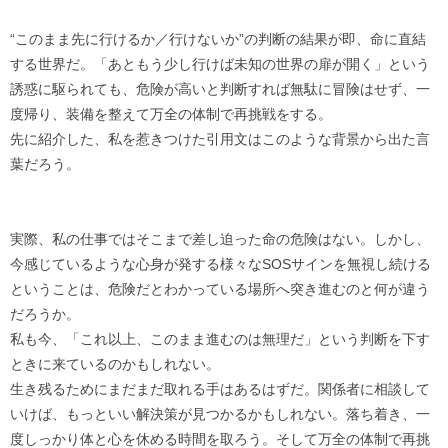
“このまま先に行けるか／行けないか”の判断の結果が即、命に直結
する世界だ。「あともう少し行けば未知の世界の扉が開く」という
誘惑に駆られても、危険が高いと判断すれば無駄に冒険はせず、一
度帰り、装備を整えて万全の体制で再挑戦をする。
先に紹介した、私を惹きつけた引用文はこのような背景から出た言
葉だろう。
実際、私の仕事ではそこまで差し迫った命の危険はない。しかし、
今感じているような心身が発する様々なSOSサインを無視し続ける
ということは、危険だとわかっている場所へ突き進むのと何が違う
だろうか。
私も今、「これ以上、このまま進むのは無理だ」という判断を下す
ときに来ているのかもしれない。
生き残るためにまだまだ取れる手はあるはずだ。関係者に相談して
いけば、もっといい解決策が見つかるかもしれない。落ち着き、一
度しっかり体と心を休める時間を取ろう。そして万全の体制で再挑