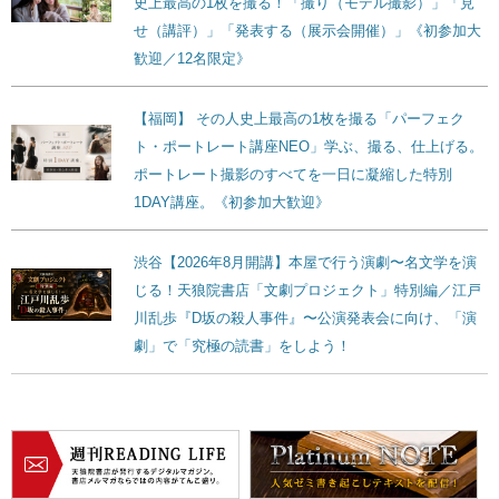
史上最高の1枚を撮る！「撮り（モデル撮影）」「見
せ（講評）」「発表する（展示会開催）」《初参加大
歓迎／12名限定》
【福岡】 その人史上最高の1枚を撮る「パーフェク
ト・ポートレート講座NEO」学ぶ、撮る、仕上げる。
ポートレート撮影のすべてを一日に凝縮した特別
1DAY講座。《初参加大歓迎》
渋谷【2026年8月開講】本屋で行う演劇〜名文学を演
じる！天狼院書店「文劇プロジェクト」特別編／江戸
川乱歩『D坂の殺人事件』〜公演発表会に向け、「演
劇」で「究極の読書」をしよう！