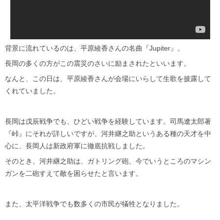
背景に流れているのは、平原綾香さんの名曲『Jupiter』。
長岡の多くの方がこの震災のさいに励まされたといいます。
なんと、この日は、平原綾香さんが会場にいらして生歌を披露して
くれていました。
長岡は戊辰戦争でも、ひどい戦争を経験しています。司馬遼太郎著
『峠』にそれが詳しいですが、河井継之助というある種の天才を中
心に、長岡人は新政府軍に徹底抗戦しました。
そのとき、河井継之助は、ガトリング砲、今でいうところのマシン
ガンを二砲すえて敵を困らせたと言います。
また、太平洋戦争でも数多くの市民が犠牲となりました。