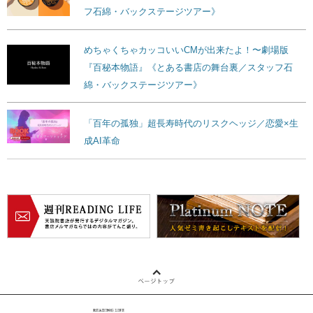
フ石綿・バックステージツアー》
めちゃくちゃカッコいいCMが出来たよ！〜劇場版
『百秘本物語』《とある書店の舞台裏／スタッフ石
綿・バックステージツアー》
「百年の孤独」超長寿時代のリスクヘッジ／恋愛×生
成AI革命