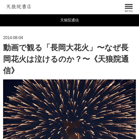
天狼院通信
2014-08-04
動画で観る「長岡大花火」〜なぜ長
岡花火は泣けるのか？〜《天狼院通
信》