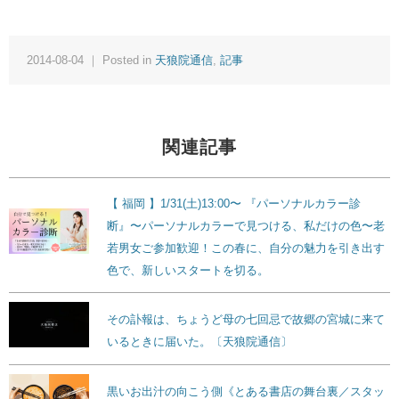
2014-08-04 ｜ Posted in
天狼院通信
,
記事
関連記事
【 福岡 】1/31(土)13:00〜 『パーソナルカラー診
断』〜パーソナルカラーで見つける、私だけの色〜老
若男女ご参加歓迎！この春に、自分の魅力を引き出す
色で、新しいスタートを切る。
その訃報は、ちょうど母の七回忌で故郷の宮城に来て
いるときに届いた。〔天狼院通信〕
黒いお出汁の向こう側《とある書店の舞台裏／スタッ