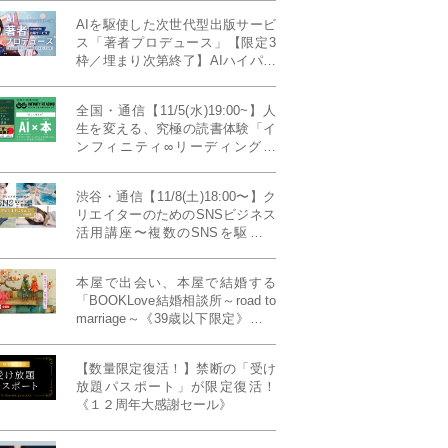
AIを駆使した次世代型出版サービ
ス「著者プロデュース」【限定3
枠／埋まり次第終了】AIハイパー
プレス・システム搭載
全国・通信【11/5(水)19:00~】人
生を変える、究極の読書体験「イ
ンフィニティ∞リーディング／
INFINITY ∞ READING」TYPE
W 11月課題本『THIRD
渋谷・通信【11/8(土)18:00〜】ク
MILLENNIUM THINKING アメリ
リエイターのためのSNSビジネス
カ最高峰大学の人気講義』
活用講座〜複数のSNSを駆使し
て“作品を仕事に変える”写真家・
青山裕企先生ご登壇！《発信力養
本屋で出会い、本屋で結婚する
成ラボPresents》
「BOOKLove結婚相談所～road to
marriage～《39歳以下限定》」全
国4拠点/関東/中部/関西/九州
【数量限定復活！】禁断の「受け
放題パスポート」が限定復活！
《１２周年大感謝セール》