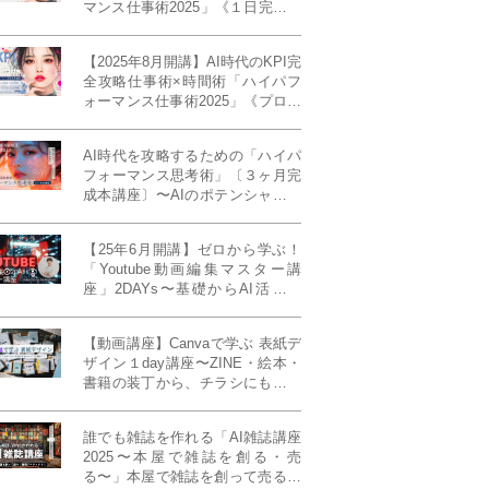
マンス仕事術2025」《１日完成特
別版》
【2025年8月開講】AI時代のKPI完
全攻略仕事術×時間術「ハイパフ
ォーマンス仕事術2025」《プロフ
ェッショナル版／６ヶ月完成本講
座》《50名限定》
AI時代を攻略するための「ハイパ
フォーマンス思考術」〔３ヶ月完
成本講座〕〜AIのポテンシャルを
最大限に引き出す必修メソッド〜
《50名様限定》
【25年6月開講】ゼロから学ぶ！
「Youtube動画編集マスター講
座」2DAYs〜基礎からAI活用ま
で！〈初心者大歓迎〉
【動画講座】Canvaで学ぶ 表紙デ
ザイン１day講座〜ZINE・絵本・
書籍の装丁から、チラシにも活か
せるレイアウト術まで！〜
誰でも雑誌を作れる「AI雑誌講座
2025〜本屋で雑誌を創る・売
る〜」本屋で雑誌を創って売る！