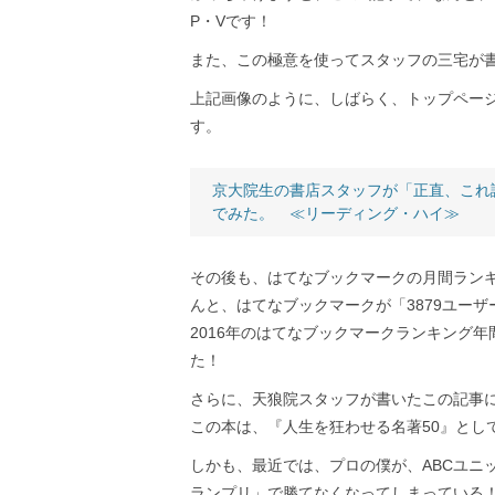
P・Vです！
また、この極意を使ってスタッフの三宅が
上記画像のように、しばらく、トップペー
す。
京大院生の書店スタッフが「正直、これ
でみた。 ≪リーディング・ハイ≫
その後も、はてなブックマークの月間ラン
んと、はてなブックマークが「3879ユーザ
2016年のはてなブックマークランキング
た！
さらに、天狼院スタッフが書いたこの記事
この本は、『人生を狂わせる名著50』として
しかも、最近では、プロの僕が、ABCユニ
ランプリ」で勝てなくなってしまっている