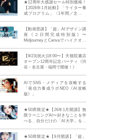
★12周年大感謝セール特別価格！
【2026年1月始動】「ライター養
成プログラム」〔1年間／文章講
座受け放題＋週1フィードバッ
ク〕〜“読む人を動かすライタ
【動画受講】「超」AIデザイン講
ー”へ、全国どこからでも。〜《全
座《２日間完成特別版》〜
店舗リアルタイム参加OK／録画
MidjourneyとCanvaでハイクオリ
視聴対応／限定4席》
ティ・デザインを自在に生成
【9/23(祝火)18:00〜】天狼院書店
オープン12周年記念パーティ《渋
谷・名古屋・福岡で開催！》
AIでSNS・メディアを攻略する
「発信力養成ラボNEO《AI攻略
版》」
★50席限定★【26年1月開講】無
限ラーニングAI〜好きなことを学
べる、自分だけの「AI大学」を作
る〜《4ヶ月完成本講座》
★50席限定★【9月開講】「超」