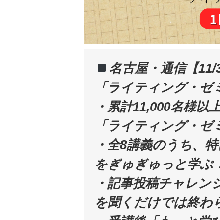
名古屋・通信【11/3
「ライティング・ゼミ
・累計11,000名様
「ライティング・ゼ
・全8講義のうち、特
をぎゅぎゅっと学ぶ
・記事投稿チャレンジ
を聞くだけでは終わ