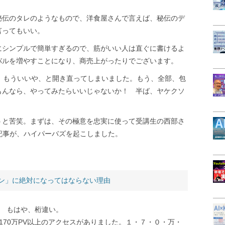
秘伝のタレのようなもので、洋食屋さんで言えば、秘伝のデ
言ってもいい。
にシンプルで簡単すぎるので、筋がいい人は直ぐに書けるよ
バルを増やすことになり、商売上がったりでございます。
、もういいや、と開き直ってしまいました。もう、全部、包
もんなら、やってみたらいいじゃないか！ 半ば、ヤケクソ
うと苦笑。まずは、その極意を忠実に使って受講生の西部さ
記事が、ハイパーバズを起こしました。
ン」に絶対になってはならない理由
超！ もはや、桁違い。
170万PV以上のアクセスがありました。１・７・０・万・