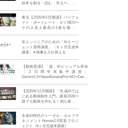
絵本を創る・読む・売る〜」イン
ディーズ対応版！あなたの作品を
天狼院書店で販売しよう！《各店
東京【2026年5月開講】パーフェ
20名限定》
クト・ポートレート」ゼミNEO〜
その人史上最高の1枚を撮る！
「撮り（モデル撮影）」「見せ
（講評）」「発表する（展示会開
非エンジニアのための「AIエージ
催）」《初参加大歓迎／12名限
ェント習得講座」〈６ヶ月完成本
定》
講座〉✳︎画像を入れ替える
【動画受講】「超」AIビジュアル革命
〈２日間年末集中講座〉
Gemini3.0×NanoBananaPro×MJ×Canva
＝「超」AIビジュアル革命《50席限
定》
【2025年12月開講】『生成AIでは
じめる動画制作入門』講座2026〜
誰でも動画を作れる！初心者から
始める3ヶ月動画制作プログラム
生成AI時代のトータル・セルフマ
ネジメントHuman2.0実装プロジ
ェクト《6ヶ月完成本講座》