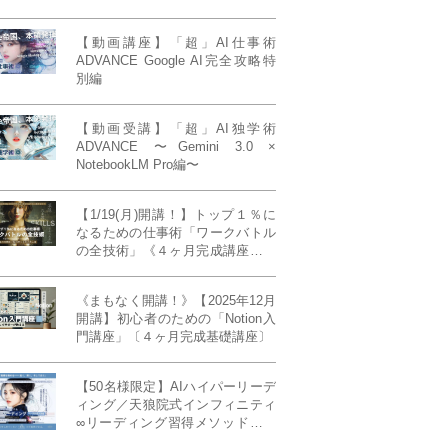
【動画講座】「超」AI仕事術
ADVANCE Google AI完全攻略特
別編
【動画受講】「超」AI独学術
ADVANCE 〜Gemini 3.0 ×
NotebookLM Pro編〜
【1/19(月)開講！】トップ１％に
なるための仕事術「ワークバトル
の全技術」《４ヶ月完成講座》ー
最強の時間術×脳科学×令和の武士
道ー 【50席限定】
《まもなく開講！》【2025年12月
開講】初心者のための「Notion入
門講座」〔４ヶ月完成基礎講座〕
【50名様限定】AIハイパーリーデ
ィング／天狼院式インフィニティ
∞リーディング習得メソッド《４
ヶ月完成本講座》