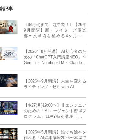
着記事
《8/9(日)まで、超早割！》【26年
9月開講】新・ライターズ倶楽
部〜文章術を極める4ヶ月講義
《「ライティング・ゼミ」の上級
コース／50席限定》
【2026年8月開講】 AI初心者のた
めの「ChatGPT入門講座NEO」〜
Gemini・NotebookLM・Claudeま
で、目的で使い分けられるように
なる4ヶ月〜〔４ヶ月完成基礎講
座〕
【2026年9月開講】人生を変える
ライティング・ゼミ with AI
【4/27(月)19:00〜】非エンジニア
のための「AIエージェント習得プ
ログラム」1DAY特別講座〔パワ
ーアップ版〕
【2026年5月開講】誰でも絵本を
作れる「AI絵本講座2026〜本屋で