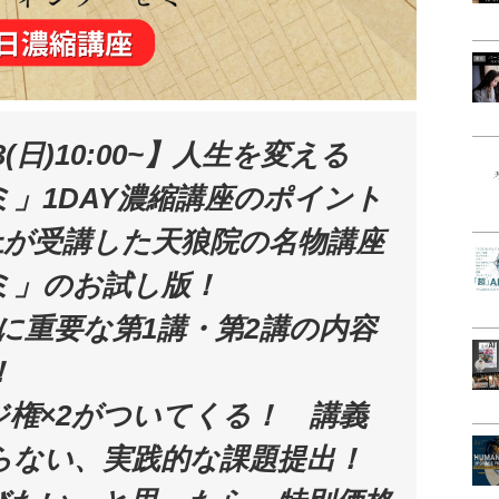
(日)10:00~】人生を変える
」1DAY濃縮講座のポイント
以上が受講した天狼院の名物講座
ミ」のお試し版！
に重要な第1講・第2講の内容
！
権×2がついてくる！ 講義
らない、実践的な課題提出！