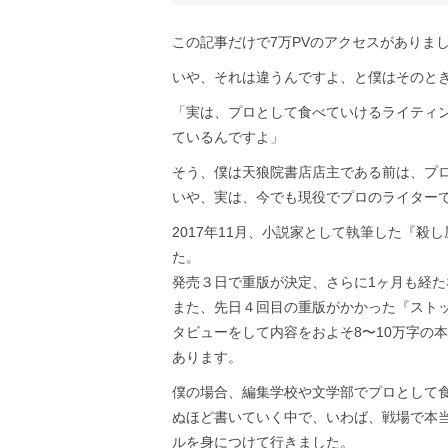
この記事だけで7万PVのアクセスがありま
いや、それは違うんですよ、と僕はそのと
「実は、プロとして食べていけるライティ
ているんですよ」
そう、僕は天狼院書店店主である前は、プ
いや、実は、今でも現役でプロのライター
2017年11月、小説家として執筆した『
た。
発売３日で重版が決定、さらに1ヶ月も経た
また、先日４回目の重版がかかった『スト
タビューをして内容をおよそ8〜10万字の
あります。
僕の場合、編集学校や文学部でプロとして
ぬほど書いていく中で、いわば、戦場で本
ルを身につけて行きました。