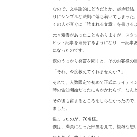
なので、文学論的にどうだとか、起承転結
りにシンプルな法則に落ち着いてしまった
くの人が直ぐに「読まれる文章」を書ける
元々素養があったこともありますが、スタ
ヒット記事を連発するようになり、一記事あ
になったのです。
僕のうっかり発言を聞くと、そのお客様の
「それ、今度教えてくれませんか？」
それで、人数限定で初めて正式にライティン
時の告知開始だったにもかかわらず、なん
その後も留まるところをしらなかったので
ました。
集まったのが、76名様。
僕は、満員になった部屋を見て、複雑な想