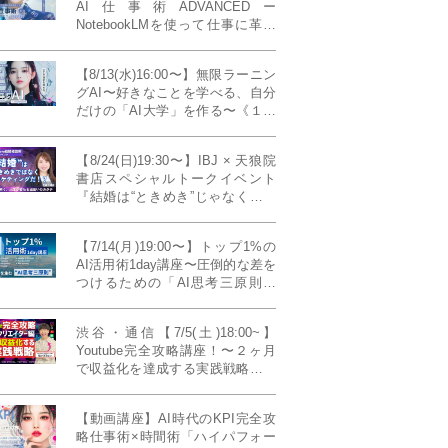
AI仕事術ADVANCEDー
NotebookLMを使って仕事に革命
を起こす！〔４ヶ月本講座〕
【8/13(水)16:00〜】無限ラーニン
グAI〜好きなことを学べる、自分
だけの「AI大学」を作る〜《１日
完成特別版》
【8/24(日)19:30〜】IBJ × 天狼院
書店スペシャルトークイベント
『結婚は“ときめき”じゃなくて、
マーケティングだ！？』〜データ
で読み解く、人生が変わる出会い
【7/14(月)19:00〜】トップ1%の
のカタチ〜《BOOKLove結婚相談
AI活用術1day講座〜圧倒的な差を
所presents》
つけるための「AI思考三原則」
《生成AIの教科書(35,000文字分)
プレゼント！》
渋谷・通信【7/5(土)18:00~】
Youtube完全攻略講座！〜２ヶ月
で収益化を達成する実践戦略！ゲ
スト：Norihikoさん(Youtube／映
像クリエイター)《Presented by
【動画講座】AI時代のKPI完全攻
発信力養成ラボNEO》
略仕事術×時間術「ハイパフォー