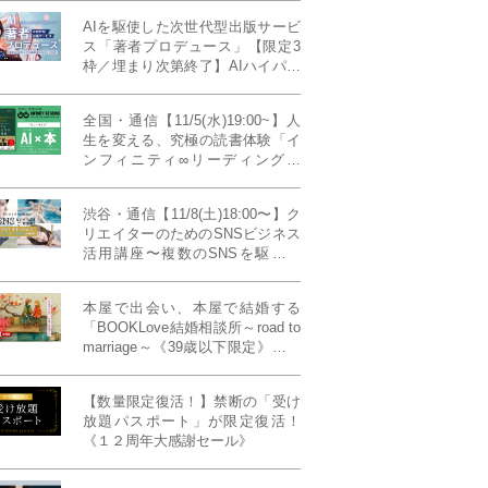
AIを駆使した次世代型出版サービ
ス「著者プロデュース」【限定3
枠／埋まり次第終了】AIハイパー
プレス・システム搭載
全国・通信【11/5(水)19:00~】人
生を変える、究極の読書体験「イ
ンフィニティ∞リーディング／
INFINITY ∞ READING」TYPE
W 11月課題本『THIRD
渋谷・通信【11/8(土)18:00〜】ク
MILLENNIUM THINKING アメリ
リエイターのためのSNSビジネス
カ最高峰大学の人気講義』
活用講座〜複数のSNSを駆使し
て“作品を仕事に変える”写真家・
青山裕企先生ご登壇！《発信力養
本屋で出会い、本屋で結婚する
成ラボPresents》
「BOOKLove結婚相談所～road to
marriage～《39歳以下限定》」全
国4拠点/関東/中部/関西/九州
【数量限定復活！】禁断の「受け
放題パスポート」が限定復活！
《１２周年大感謝セール》