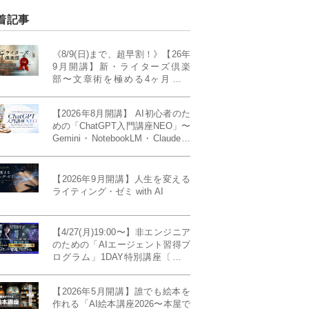
着記事
《8/9(日)まで、超早割！》【26年
9月開講】新・ライターズ倶楽
部〜文章術を極める4ヶ月講義
《「ライティング・ゼミ」の上級
コース／50席限定》
【2026年8月開講】 AI初心者のた
めの「ChatGPT入門講座NEO」〜
Gemini・NotebookLM・Claudeま
で、目的で使い分けられるように
なる4ヶ月〜〔４ヶ月完成基礎講
座〕
【2026年9月開講】人生を変える
ライティング・ゼミ with AI
【4/27(月)19:00〜】非エンジニア
のための「AIエージェント習得プ
ログラム」1DAY特別講座〔パワ
ーアップ版〕
【2026年5月開講】誰でも絵本を
作れる「AI絵本講座2026〜本屋で