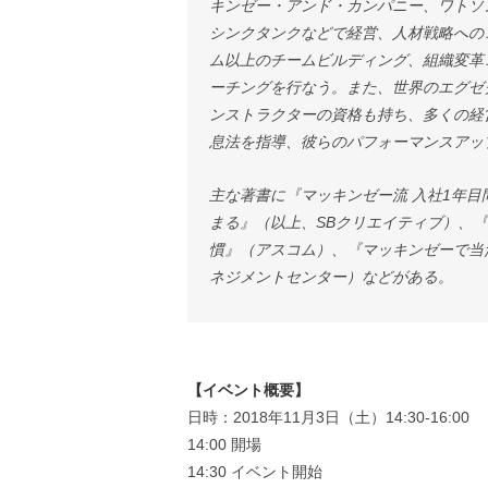
キンゼー・アンド・カンパニー、ワトソ
シンクタンクなどで経営、人材戦略へのコ
ム以上のチームビルディング、組織変革
ーチングを行なう。また、世界のエグゼク
ンストラクターの資格も持ち、多くの経
息法を指導、彼らのパフォーマンスアッ
主な著書に『マッキンゼー流 入社1年
まる』（以上、SBクリエイティブ）、
慣』（アスコム）、『マッキンゼーで当
ネジメントセンター）などがある。
【イベント概要】
日時：2018年11月3日（土）14:30-16:00
14:00 開場
14:30 イベント開始