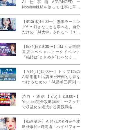
AI仕事術ADVANCEDー
NotebookLMを使って仕事に革命
を起こす！〔４ヶ月本講座〕
【8/13(水)16:00〜】無限ラーニン
グAI〜好きなことを学べる、自分
だけの「AI大学」を作る〜《１日
完成特別版》
【8/24(日)19:30〜】IBJ × 天狼院
書店スペシャルトークイベント
『結婚は“ときめき”じゃなくて、
マーケティングだ！？』〜データ
で読み解く、人生が変わる出会い
【7/14(月)19:00〜】トップ1%の
のカタチ〜《BOOKLove結婚相談
AI活用術1day講座〜圧倒的な差を
所presents》
つけるための「AI思考三原則」
《生成AIの教科書(35,000文字分)
プレゼント！》
渋谷・通信【7/5(土)18:00~】
Youtube完全攻略講座！〜２ヶ月
で収益化を達成する実践戦略！ゲ
スト：Norihikoさん(Youtube／映
像クリエイター)《Presented by
【動画講座】AI時代のKPI完全攻
発信力養成ラボNEO》
略仕事術×時間術「ハイパフォー