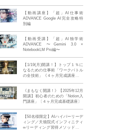
【動画講座】「超」AI仕事術
ADVANCE Google AI完全攻略特
別編
【動画受講】「超」AI独学術
ADVANCE 〜Gemini 3.0 ×
NotebookLM Pro編〜
【1/19(月)開講！】トップ１％に
なるための仕事術「ワークバトル
の全技術」《４ヶ月完成講座》ー
最強の時間術×脳科学×令和の武士
道ー 【50席限定】
《まもなく開講！》【2025年12月
開講】初心者のための「Notion入
門講座」〔４ヶ月完成基礎講座〕
【50名様限定】AIハイパーリーデ
ィング／天狼院式インフィニティ
∞リーディング習得メソッド《４
ヶ月完成本講座》