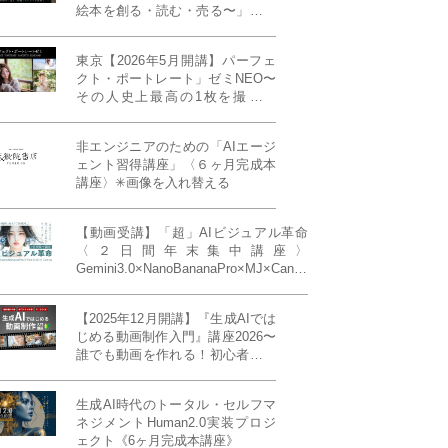
絵本を創る・読む・売る〜」イン
ディーズ対応版！あなたの作品を
天狼院書店で販売しよう！《各店
東京【2026年5月開講】パーフェ
20名限定》
クト・ポートレート」ゼミNEO〜
その人史上最高の1枚を撮る！
「撮り（モデル撮影）」「見せ
（講評）」「発表する（展示会開
非エンジニアのための「AIエージ
催）」《初参加大歓迎／12名限
ェント習得講座」〈６ヶ月完成本
定》
講座〉✳︎画像を入れ替える
【動画受講】「超」AIビジュアル革命
〈２日間年末集中講座〉
Gemini3.0×NanoBananaPro×MJ×Canva
＝「超」AIビジュアル革命《50席限
定》
【2025年12月開講】『生成AIでは
じめる動画制作入門』講座2026〜
誰でも動画を作れる！初心者から
始める3ヶ月動画制作プログラム
生成AI時代のトータル・セルフマ
ネジメントHuman2.0実装プロジ
ェクト《6ヶ月完成本講座》