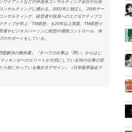
ンワイアットなどの外資系コンサルティング会社や日系
ンサルティングに携わる。2002年に独立し、2000チー
コンサルティング、経営者や役員へのエグゼクティブコ
ティブが学ぶ「TM瞑想」を20年以上実践、TM瞑想イ
営者やビジネスパーソンに瞑想や感情コントロール、休
プのサポートをしている。
目問題解決の教科書』『すべての仕事は「問い」からはじ
『マッキンゼーのエリートが大切にしている39の仕事の習
たり前にやっている働き方デザイン』（日本能率協会マ