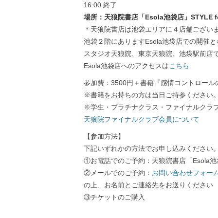
16:00 終了
場所：天狼院書店「Esola池袋店」STYLE for
＊天狼院書店は池袋エリアに４店舗ございま
池袋２階にありますEsola池袋店での開催
スタジオ天狼院、東京天狼院、池袋駅前店
Esola池袋店へのアクセスは
こちら
参加費：3500円＋書籍『感情コントロー
※書籍をお持ちの方は当日ご持参ください
※学生・プラチナクラス・ファイナルクラ
天狼院ファイナルクラブ会員について
【参加方法】
下記いずれかの方法でお申し込みください
①お電話でのご予約：天狼院書店「Esola池袋店」
②メールでのご予約：
お問い合わせフォー
の上、お名前とご連絡先をお送りください
③チケットのご購入