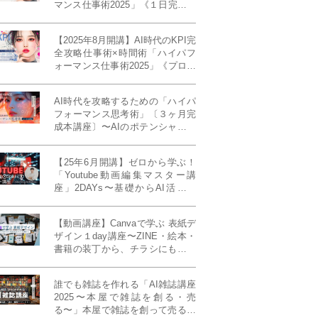
マンス仕事術2025」《１日完成特
別版》
【2025年8月開講】AI時代のKPI完
全攻略仕事術×時間術「ハイパフ
ォーマンス仕事術2025」《プロフ
ェッショナル版／６ヶ月完成本講
座》《50名限定》
AI時代を攻略するための「ハイパ
フォーマンス思考術」〔３ヶ月完
成本講座〕〜AIのポテンシャルを
最大限に引き出す必修メソッド〜
《50名様限定》
【25年6月開講】ゼロから学ぶ！
「Youtube動画編集マスター講
座」2DAYs〜基礎からAI活用ま
で！〈初心者大歓迎〉
【動画講座】Canvaで学ぶ 表紙デ
ザイン１day講座〜ZINE・絵本・
書籍の装丁から、チラシにも活か
せるレイアウト術まで！〜
誰でも雑誌を作れる「AI雑誌講座
2025〜本屋で雑誌を創る・売
る〜」本屋で雑誌を創って売る！