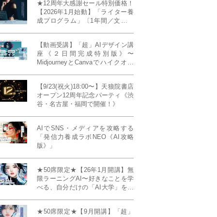
★12周年大感謝セール特別価格！
【2026年1月始動】「ライター養
成プログラム」〔1年間／文章講
座受け放題＋週1フィードバッ
ク〕〜“読む人を動かすライタ
【動画受講】「超」AIデザイン講
ー”へ、全国どこからでも。〜《全
座《２日間完成特別版》〜
店舗リアルタイム参加OK／録画
MidjourneyとCanvaでハイクオリ
視聴対応／限定4席》
ティ・デザインを自在に生成
【9/23(祝火)18:00〜】天狼院書店
オープン12周年記念パーティ《渋
谷・名古屋・福岡で開催！》
AIでSNS・メディアを攻略する
「発信力養成ラボNEO《AI攻略
版》」
★50席限定★【26年1月開講】無
限ラーニングAI〜好きなことを学
べる、自分だけの「AI大学」を作
る〜《4ヶ月完成本講座》
★50席限定★【9月開講】「超」