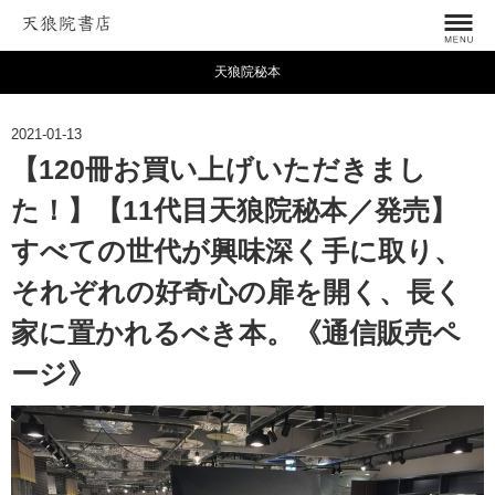
天狼院秘本
2021-01-13
【120冊お買い上げいただきまし
た！】【11代目天狼院秘本／発売】
すべての世代が興味深く手に取り、
それぞれの好奇心の扉を開く、長く
家に置かれるべき本。《通信販売ペ
ージ》