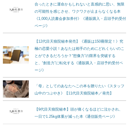
合ったときに運命かもしれないと直感的に思い、無限
の可能性を感じさせ、ワクワクが止まらなくなる本
《1,000人読書会参加券付》《通販購入・店頭予約受付
ページ》
【12代目天狼院秘本発売】《通販は150冊限定！》究
極の恋愛小説！あなたは相手のためにどれくらいのこ
とができるだろうか？“想像力”の限界を突破する
と、“創造力”に転化する《通販購入・店頭予約受付ペ
ージ》
「母」としてのあなたへこの本を贈りたい《スタッフ
山中のつぶやき》【11代目天狼院秘本／発売】
【9代目天狼院秘本】頭が痛くなるほどに泣かされ、
一日で1.25kg体重が減った本《通信販売ページ》