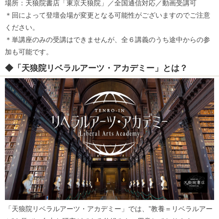
場所：天狼院書店「東京天狼院」／全国通信対応／動画受講可
＊回によって登壇会場が変更となる可能性がございますのでご注意
ください。
＊単講座のみの受講はできませんが、全６講義のうち途中からの参
加も可能です。
◆「天狼院リベラルアーツ・アカデミー」とは？
「天狼院リベラルアーツ・アカデミー」では、”教養＝リベラルアー