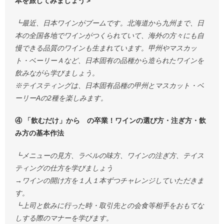
本を旅してみましょう＞
┗最近、日本ワインがブームです。北海道から九州まで、日
本の全国各地でワインがつくられていて、海外の方々にも自
慢できる品質のワインも生まれています。甲州やマスカッ
ト・ベーリーＡなど、日本固有の品種から造られたワインを
飲みながら学びましょう。
※テイスティングは、日本固有品種の甲州とマスカット・ベ
ーリーAの2種を楽しみます。
④ 「飲むだけ」から の卒業！ワインの選び方・注ぎ方・飲
み方の基本作法
┗メニューの見方、ラベルの味方、ワインの注ぎ方、テイス
ティングの仕方を学びましょう
→ワインの開け方を１人１本ずつチャレンジしていただきま
す。
┗上司と飲みに行った時・取引先との会食等相手をおもてな
しする際のマナーを学びます。