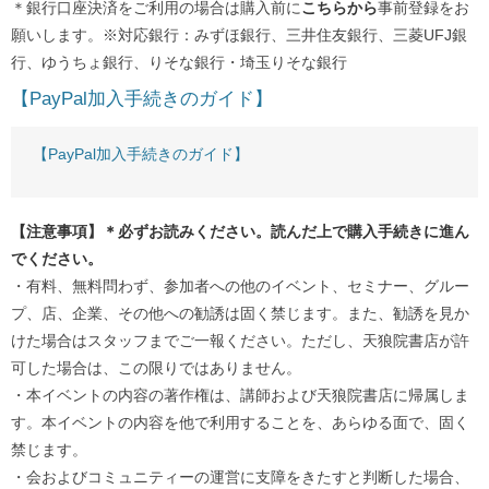
＊銀行口座決済をご利用の場合は購入前に
こちらから
事前登録をお
願いします。※対応銀行：みずほ銀行、三井住友銀行、三菱UFJ銀
行、ゆうちょ銀行、りそな銀行・埼玉りそな銀行
【PayPal加入手続きのガイド】
【PayPal加入手続きのガイド】
【注意事項】＊必ずお読みください。読んだ上で購入手続きに進ん
でください。
・有料、無料問わず、参加者への他のイベント、セミナー、グルー
プ、店、企業、その他への勧誘は固く禁じます。また、勧誘を見か
けた場合はスタッフまでご一報ください。ただし、天狼院書店が許
可した場合は、この限りではありません。
・本イベントの内容の著作権は、講師および天狼院書店に帰属しま
す。本イベントの内容を他で利用することを、あらゆる面で、固く
禁じます。
・会およびコミュニティーの運営に支障をきたすと判断した場合、