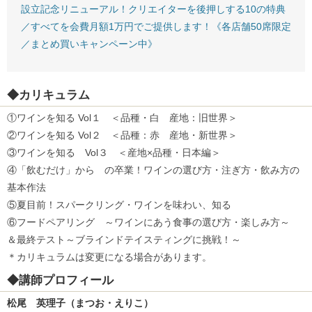
設立記念リニューアル！クリエイターを後押しする10の特典
／すべてを会費月額1万円でご提供します！《各店舗50席限定
／まとめ買いキャンペーン中》
◆カリキュラム
①ワインを知る Vol１ ＜品種・白 産地：旧世界＞
②ワインを知る Vol２ ＜品種：赤 産地・新世界＞
③ワインを知る Vol３ ＜産地×品種・日本編＞
④「飲むだけ」から の卒業！ワインの選び方・注ぎ方・飲み方の
基本作法
⑤夏目前！スパークリング・ワインを味わい、知る
⑥フードペアリング ～ワインにあう食事の選び方・楽しみ方～
＆最終テスト～ブラインドテイスティングに挑戦！～
＊カリキュラムは変更になる場合があります。
◆講師プロフィール
松尾 英理子（まつお・えりこ）