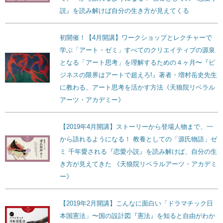
説』を読み解けば自分の生き方が見えてくる
初開催！【4月開講】ワークショップとレクチャーで
学ぶ「アート・ゼミ」すべてのクリエイティブの源泉
となる「アート思考」を理解するための４ヶ月〜『ビ
ジネスの限界はアートで超えろ!』著者・増村岳史先生
に教わる、アート思考を活かす方法《天狼院リベラル
アーツ・アカデミー》
【2019年4月開講】ストーリーから登場人物まで、一
から語れるようになる！ 教養としての「源氏物語」ゼ
ミ 千年愛される『恋愛小説』を読み解けば、自分の生
き方が見えてきた 《天狼院リベラルアーツ・アカデミ
ー》
【2019年2月開講】こんなに面白い「ドラマチック日
本国憲法」〜国の設計図『憲法』を知ると自由がわか