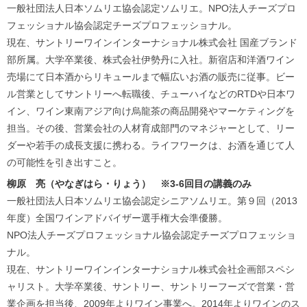
一般社団法人日本ソムリエ協会認定ソムリエ。NPO法人チーズプロ
フェッショナル協会認定チーズプロフェッショナル。
現在、サントリーワインインターナショナル株式会社 国産ブランド
部所属。大学卒業後、株式会社伊勢丹に入社。新宿店和洋酒ワイン
売場にて日本酒からリキュールまで幅広いお酒の販売に従事。ビー
ル営業としてサントリーへ転職後、チューハイなどのRTDや日本ワ
イン、ワイン東南アジア向け烏龍茶の商品開発やマーケティングを
担当。その後、営業会社の人材育成部門のマネジャーとして、リー
ダーや若手の成長支援に携わる。ライフワークは、お酒を通じて人
の可能性を引き出すこと。
柳原 亮（やなぎはら・りょう） ※3-6回目の講義のみ
一般社団法人日本ソムリエ協会認定シニアソムリエ。第９回（2013
年度）全国ワインアドバイザー選手権大会準優勝。
NPO法人チーズプロフェッショナル協会認定チーズプロフェッショ
ナル。
現在、サントリーワインインターナショナル株式会社企画部スペシ
ャリスト。大学卒業後、サントリー、サントリーフーズで営業・営
業企画を担当後、2009年よりワイン事業へ。2014年よりワインのス