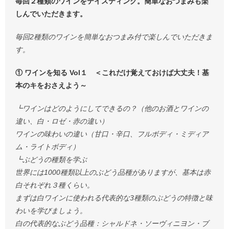
毎回２種類のワインをテイスティング。簡単なおつまみも楽
しんでいただきます。
毎回2種類のワインを簡単なおつまみ付で楽しんでいただきま
す。
① ワインを知る Vol１ ＜これだけ覚えておけば大丈夫！基
本のキをおさえよう～
┗ワインはどのようにしてできるの？（他のお酒とワインの
違い、白・ロゼ・赤の違い）
ワインの味わいの違い（甘口・辛口、フルボディ・ミディア
ム・ライトボディ）
┗ぶどうの種類を学ぶ
世界には1000種類以上のぶどう品種がありますが、基本は赤
白それぞれ３種くらい。
まずは白ワインに使われる代表的な3種類のぶどうの特徴と味
わいを学びましょう。
白の代表的なぶどう品種：シャルドネ・ソーヴィニヨン・ブ