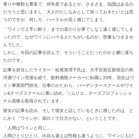
香りや種類も豊富で、何年産であるとか、さまざま、知識はあるの
だろうと思いますし、大人のたしなみとして知っておきたいとは思
うのですが、何しろ、ハードルが高く感じてしまう。
「ワインで上手に酔う」までの道のりが果てしなく遠く感じてしま
ったので、なぜワインにハマる人たちがいるのか、想像もつきませ
んでした。
しかし、今回の記事を読んで、そういうことだったのかと腑に落ち
たのです。
記事を担当したライター・松尾英理子氏は、大手百貨店新宿店の和
洋酒ワイン売場を経て、飲料酒類メーカーに転職し20年、現在はワ
イン事業部門担当。仕事のかたわら、バーデンタースクールやワイ
ン&チーズスクールに通い詰め、ソムリエ、チーズプロフェッショ
ナル資格も取得されています。
彼女の記事を読み、そして彼女と話しているときに感じたのは、と
にかく「ワインが、面白くて仕方がない」ということです。
「人間はワインと同じ」。
人間ひとりひとり、出自も違えば性格も違うように、ワインにもひ