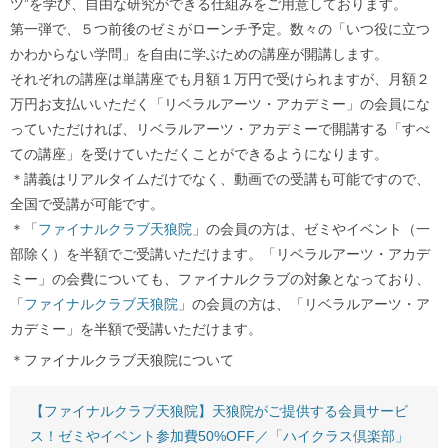
ツ”を学び、自由な研究ができる仕組みをご用意しております。
第一弾で、５つ前後のゼミがローンチ予定。数々の「いつ役に立つ
かわからない学問」を自由に学ぶための講座が開講します。
それぞれの講座は単講座でも月額１万円で受けられますが、月額２
万円お支払いいただく「リベラルアーツ・アカデミー」の会員にな
っていただければ、リベラルアーツ・アカデミーで開講する「すべ
ての講座」を受けていただくことができるようになります。
＊講義はリアルタイムだけでなく、動画での受講も可能ですので、
全国で受講が可能です。
＊「
ファイナルクラブ天狼院
」の会員の方は、ゼミやイベント（一
部除く）を半額でご受講いただけます。「リベラルアーツ・アカデ
ミー」の会費についても、ファイナルクラブの対象となっており、
「
ファイナルクラブ天狼院
」の会員の方は、「リベラルアーツ・ア
カデミー」を半額で受講いただけます。
＊ファイナルクラブ天狼院について
【ファイナルクラブ天狼院】天狼院がご提供する会員サービ
ス！ゼミやイベント参加費50%OFF／「ハイクラス倶楽部」