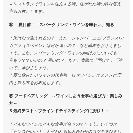
→レストランでワインを注文する時、注がれた時の粋な答え
方もお教えします。
⑤ 夏目前！ スパークリング・ワインを味わい、知る
┗泡はなぜ生まれるの？ また、シャンパーニュ(フランス)と
カヴァ（スペイン）は何が違うの？ など基本をおさえまし
ょう。また、スパークリング・ワインの開け方についても、
音を立てていいの？ 悪いの？ など、実際に「開けて」「注
いで」学びましょう。
┗夏に飲みたいワインの代表格、ロゼワイン。オススメの理
由と飲み方をお教えします。
⑥ フードペアリング ～ワインにあう食事の選び方・楽しみ
方～
＆最終テスト～ブラインドテイスティングに挑戦！～
┗どんなワインにどんな食事が合うのでしょう。いくつか
「センスがいい！」と思われる組み合わせのコツを学びまし