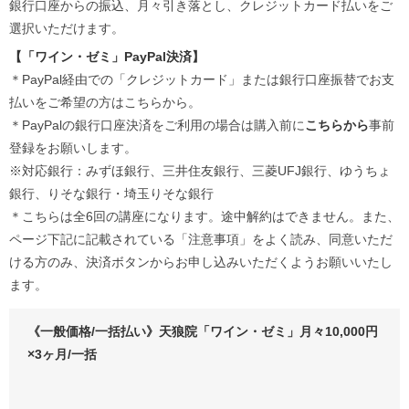
銀行口座からの振込、月々引き落とし、クレジットカード払いをご
選択いただけます。
【「ワイン・ゼミ」PayPal決済】
＊PayPal経由での「クレジットカード」または銀行口座振替でお支
払いをご希望の方はこちらから。
＊PayPalの銀行口座決済をご利用の場合は購入前に
こちらから
事前
登録をお願いします。
※対応銀行：みずほ銀行、三井住友銀行、三菱UFJ銀行、ゆうちょ
銀行、りそな銀行・埼玉りそな銀行
＊こちらは全6回の講座になります。途中解約はできません。また、
ページ下記に記載されている「注意事項」をよく読み、同意いただ
ける方のみ、決済ボタンからお申し込みいただくようお願いいたし
ます。
《一般価格/一括払い》天狼院「ワイン・ゼミ」月々10,000円
×3ヶ月/一括