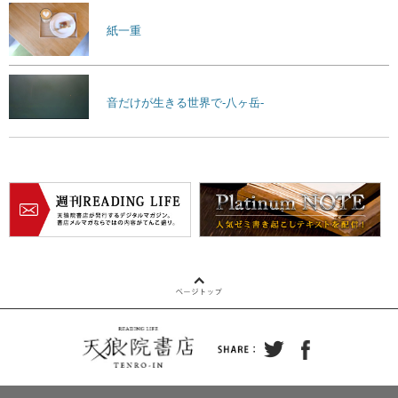
紙一重
音だけが生きる世界で-八ヶ岳-