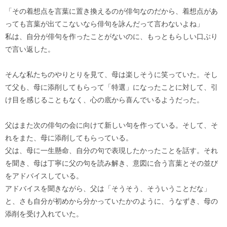
「その着想点を言葉に置き換えるのが俳句なのだから、着想点があ
っても言葉が出てこないなら俳句を詠んだって言わないよね」
私は、自分が俳句を作ったことがないのに、もっともらしい口ぶり
で言い返した。
そんな私たちのやりとりを見て、母は楽しそうに笑っていた。そし
て父も、母に添削してもらって「特選」になったことに対して、引
け目を感じることもなく、心の底から喜んでいるようだった。
父はまた次の俳句の会に向けて新しい句を作っている。そして、そ
れをまた、母に添削してもらっている。
父は、母に一生懸命、自分の句で表現したかったことを話す。それ
を聞き、母は丁寧に父の句を読み解き、意図に合う言葉とその並び
をアドバイスしている。
アドバイスを聞きながら、父は「そうそう、そういうことだな」
と、さも自分が初めから分かっていたかのように、うなずき、母の
添削を受け入れていた。