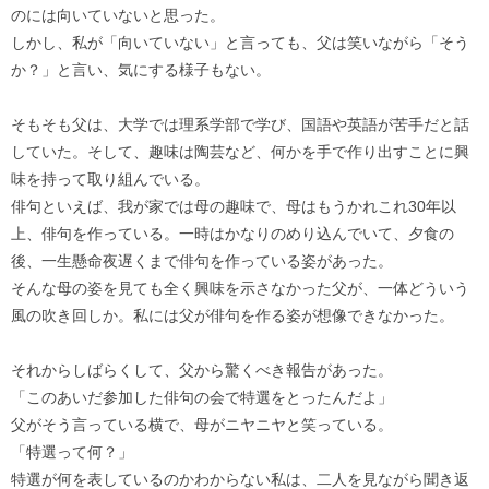
のには向いていないと思った。
しかし、私が「向いていない」と言っても、父は笑いながら「そう
か？」と言い、気にする様子もない。
そもそも父は、大学では理系学部で学び、国語や英語が苦手だと話
していた。そして、趣味は陶芸など、何かを手で作り出すことに興
味を持って取り組んでいる。
俳句といえば、我が家では母の趣味で、母はもうかれこれ30年以
上、俳句を作っている。一時はかなりのめり込んでいて、夕食の
後、一生懸命夜遅くまで俳句を作っている姿があった。
そんな母の姿を見ても全く興味を示さなかった父が、一体どういう
風の吹き回しか。私には父が俳句を作る姿が想像できなかった。
それからしばらくして、父から驚くべき報告があった。
「このあいだ参加した俳句の会で特選をとったんだよ」
父がそう言っている横で、母がニヤニヤと笑っている。
「特選って何？」
特選が何を表しているのかわからない私は、二人を見ながら聞き返