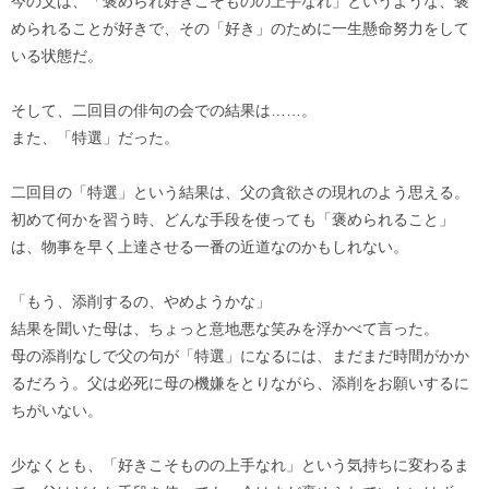
今の父は、「褒められ好きこそものの上手なれ」というような、褒
められることが好きで、その「好き」のために一生懸命努力をして
いる状態だ。
そして、二回目の俳句の会での結果は……。
また、「特選」だった。
二回目の「特選」という結果は、父の貪欲さの現れのよう思える。
初めて何かを習う時、どんな手段を使っても「褒められること」
は、物事を早く上達させる一番の近道なのかもしれない。
「もう、添削するの、やめようかな」
結果を聞いた母は、ちょっと意地悪な笑みを浮かべて言った。
母の添削なしで父の句が「特選」になるには、まだまだ時間がかか
るだろう。父は必死に母の機嫌をとりながら、添削をお願いするに
ちがいない。
少なくとも、「好きこそものの上手なれ」という気持ちに変わるま