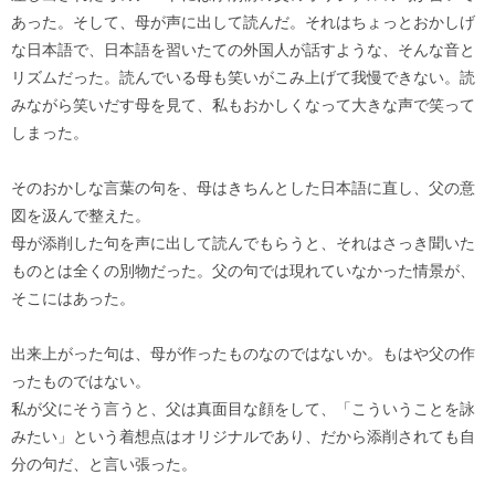
あった。そして、母が声に出して読んだ。それはちょっとおかしげ
な日本語で、日本語を習いたての外国人が話すような、そんな音と
リズムだった。読んでいる母も笑いがこみ上げて我慢できない。読
みながら笑いだす母を見て、私もおかしくなって大きな声で笑って
しまった。
そのおかしな言葉の句を、母はきちんとした日本語に直し、父の意
図を汲んで整えた。
母が添削した句を声に出して読んでもらうと、それはさっき聞いた
ものとは全くの別物だった。父の句では現れていなかった情景が、
そこにはあった。
出来上がった句は、母が作ったものなのではないか。もはや父の作
ったものではない。
私が父にそう言うと、父は真面目な顔をして、「こういうことを詠
みたい」という着想点はオリジナルであり、だから添削されても自
分の句だ、と言い張った。