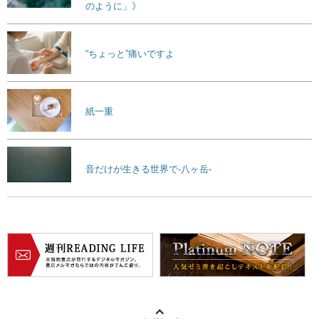
のように」》
“ちょっと”痛いですよ
紙一重
音だけが生きる世界で-八ヶ岳-