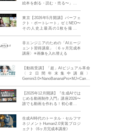
絵本を創る・読む・売る〜」イン
ディーズ対応版！あなたの作品を
天狼院書店で販売しよう！《各店
東京【2026年5月開講】パーフェ
20名限定》
クト・ポートレート」ゼミNEO〜
その人史上最高の1枚を撮る！
「撮り（モデル撮影）」「見せ
（講評）」「発表する（展示会開
非エンジニアのための「AIエージ
催）」《初参加大歓迎／12名限
ェント習得講座」〈６ヶ月完成本
定》
講座〉✳︎画像を入れ替える
【動画受講】「超」AIビジュアル革命
〈２日間年末集中講座〉
Gemini3.0×NanoBananaPro×MJ×Canva
＝「超」AIビジュアル革命《50席限
定》
【2025年12月開講】『生成AIでは
じめる動画制作入門』講座2026〜
誰でも動画を作れる！初心者から
始める3ヶ月動画制作プログラム
生成AI時代のトータル・セルフマ
ネジメントHuman2.0実装プロジ
ェクト《6ヶ月完成本講座》