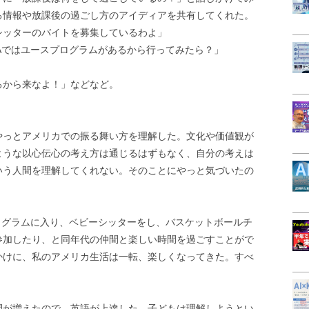
る情報や放課後の過ごし方のアイディアを共有してくれた。
シッターのバイトを募集しているわよ」
Aではユースプログラムがあるから行ってみたら？」
」
るから来なよ！」などなど。
。
やっとアメリカでの振る舞い方を理解した。文化や価値観が
ような以心伝心の考え方は通じるはずもなく、自分の考えは
いう人間を理解してくれない。そのことにやっと気づいたの
ログラムに入り、ベビーシッターをし、バスケットボールチ
参加したり、と同年代の仲間と楽しい時間を過ごすことがで
かけに、私のアメリカ生活は一転、楽しくなってきた。すべ
。
間が増えたので、英語が上達した。子どもは理解しようとい