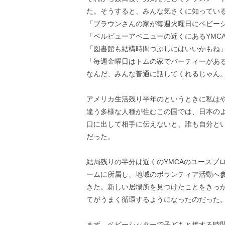
た。そうすると、みんな気さくに知ってい
「ブラウンさんの家が毎週火曜日にベビー
「ベルビューアベニューの近くにあるYMC
「図書館も結構時間つぶしにはいいかもね
「毎週金曜日はトムの家でパーティーがあ
なんだ、みんな普通に話してくれるじゃん
アメリカ生活残り半年のというときに私は
違う多様な人種が住むこの国では、日本の
口に出して相手に伝えないと、誰も自分と
だった。
結局残りの半分は近くのYMCAのユースプ
ームに所属し、地域のボランティア活動へ
きた。新しい居場所を見つけたことをきっ
てがうまく循環するようになったのだった
まず、ベビーシッターで子どもと接する時