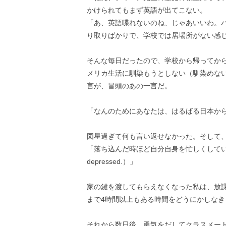
かけられてもまず英語が出てこない。
「あ、英語喋れないのね、じゃあいいわ。
り取りばかりで、学校では居場所がない感
そんな毎日だったので、学校から帰ってから
メリカ生活に馴染もうとしない（馴染めな
言が、冒頭のあの一言だ。
「なんのためにあなたは、はるばる日本か
図星過ぎて何も言い返せなかった。そして
「落ち込んだ時ほど自分自身を忙しくしていなさい（Mak
depressed.）」
家の鍵を渡してもらえなくなった私は、放
まで4時間以上もある時間をどうにかしなき
それから数日後、勇気をだしてクラスメー