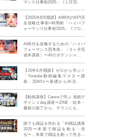
マンス仕事術2025」《１日完成特
別版》
【2025年8月開講】AI時代のKPI完
全攻略仕事術×時間術「ハイパフ
ォーマンス仕事術2025」《プロフ
ェッショナル版／６ヶ月完成本講
座》《50名限定》
AI時代を攻略するための「ハイパ
フォーマンス思考術」〔３ヶ月完
成本講座〕〜AIのポテンシャルを
最大限に引き出す必修メソッド〜
《50名様限定》
【25年6月開講】ゼロから学ぶ！
「Youtube動画編集マスター講
座」2DAYs〜基礎からAI活用ま
で！〈初心者大歓迎〉
【動画講座】Canvaで学ぶ 表紙デ
ザイン１day講座〜ZINE・絵本・
書籍の装丁から、チラシにも活か
せるレイアウト術まで！〜
誰でも雑誌を作れる「AI雑誌講座
2025〜本屋で雑誌を創る・売
る〜」本屋で雑誌を創って売る！