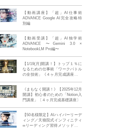
【動画講座】「超」AI仕事術
ADVANCE Google AI完全攻略特
別編
【動画受講】「超」AI独学術
ADVANCE 〜Gemini 3.0 ×
NotebookLM Pro編〜
【1/19(月)開講！】トップ１％に
なるための仕事術「ワークバトル
の全技術」《４ヶ月完成講座》ー
最強の時間術×脳科学×令和の武士
道ー 【50席限定】
《まもなく開講！》【2025年12月
開講】初心者のための「Notion入
門講座」〔４ヶ月完成基礎講座〕
【50名様限定】AIハイパーリーデ
ィング／天狼院式インフィニティ
∞リーディング習得メソッド《４
ヶ月完成本講座》