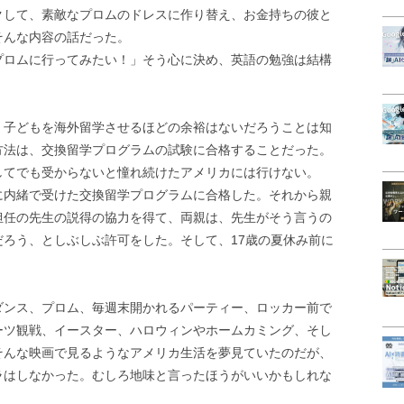
クして、素敵なプロムのドレスに作り替え、お金持ちの彼と
そんな内容の話だった。
プロムに行ってみたい！」そう心に決め、英語の勉強は結構
、子どもを海外留学させるほどの余裕はないだろうことは知
方法は、交換留学プログラムの試験に合格することだった。
してでも受からないと憧れ続けたアメリカには行けない。
に内緒で受けた交換留学プログラムに合格した。それから親
担任の先生の説得の協力を得て、両親は、先生がそう言うの
ろう、としぶしぶ許可をした。そして、17歳の夏休み前に
ダンス、プロム、毎週末開かれるパーティー、ロッカー前で
ーツ観戦、イースター、ハロウィンやホームカミング、そし
そんな映画で見るようなアメリカ生活を夢見ていたのだが、
ラはしなかった。むしろ地味と言ったほうがいいかもしれな