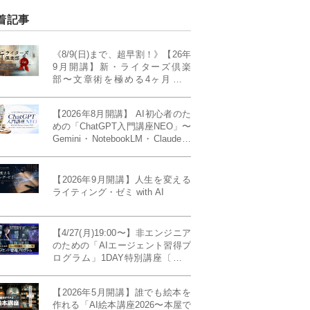
着記事
《8/9(日)まで、超早割！》【26年
9月開講】新・ライターズ倶楽
部〜文章術を極める4ヶ月講義
《「ライティング・ゼミ」の上級
コース／50席限定》
【2026年8月開講】 AI初心者のた
めの「ChatGPT入門講座NEO」〜
Gemini・NotebookLM・Claudeま
で、目的で使い分けられるように
なる4ヶ月〜〔４ヶ月完成基礎講
座〕
【2026年9月開講】人生を変える
ライティング・ゼミ with AI
【4/27(月)19:00〜】非エンジニア
のための「AIエージェント習得プ
ログラム」1DAY特別講座〔パワ
ーアップ版〕
【2026年5月開講】誰でも絵本を
作れる「AI絵本講座2026〜本屋で