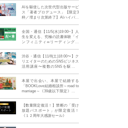
AIを駆使した次世代型出版サービ
ス「著者プロデュース」【限定3
枠／埋まり次第終了】AIハイパー
プレス・システム搭載
全国・通信【11/5(水)19:00~】人
生を変える、究極の読書体験「イ
ンフィニティ∞リーディング／
INFINITY ∞ READING」TYPE
W 11月課題本『THIRD
渋谷・通信【11/8(土)18:00〜】ク
MILLENNIUM THINKING アメリ
リエイターのためのSNSビジネス
カ最高峰大学の人気講義』
活用講座〜複数のSNSを駆使し
て“作品を仕事に変える”写真家・
青山裕企先生ご登壇！《発信力養
本屋で出会い、本屋で結婚する
成ラボPresents》
「BOOKLove結婚相談所～road to
marriage～《39歳以下限定》」全
国4拠点/関東/中部/関西/九州
【数量限定復活！】禁断の「受け
放題パスポート」が限定復活！
《１２周年大感謝セール》