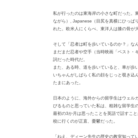
私が行ったのは東海岸の小さな町だった。東洋
ながら）, Japanese（目尻を真横にひっぱ
れた。欧米人にくらべ、東洋人は膝の骨が
そして「忍者は町を歩いているのか？」な
まだまだ忍者や空手（当時映画「ベスト・
詞だった時代だ。
また、ある時、道を歩いていると、車が歩
いちゃんがしばらく私の顔をじっと覗き込
たまにあった。
日本のように、海外からの留学生はウェル
びるものと思っていた私は、粗雑な留学生
最初の3か月は思ったことを英語で話すこ
校に行くのが正直、憂鬱だった。
「ねえ、ディーン先生の歴史の教室知って