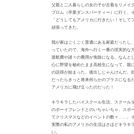
父親と二人暮らしの女の子が古着をリメイ
プロム（卒業ダンスパーティー）に行く、
「どうしてもアメリカに行きたい！そして
頑張ってきた。
我が家はごくごく普通にある家庭だったし
っていたので、海外へ行く一番の現実的な
渡航費や諸々の費用が免除になる。なんと
心に野望を秘めたまま高校生になって、親
の説得が始まった。後出しじゃんけんだ。
だったらきっと将来何らかのプラスになるだ
アメリカに飛び立ったのだった！
キラキラしたハイスクール生活。スクール
のボーイフレンドとのいちゃいちゃ、スポ
てクリスマスなどのイベントの数々……。
実際の私のアメリカの生活はさほどキラキ
い。