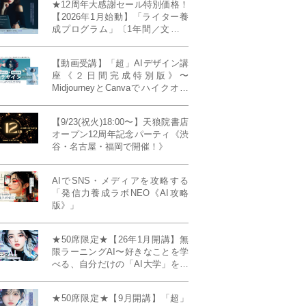
★12周年大感謝セール特別価格！
【2026年1月始動】「ライター養
成プログラム」〔1年間／文章講
座受け放題＋週1フィードバッ
ク〕〜“読む人を動かすライタ
【動画受講】「超」AIデザイン講
ー”へ、全国どこからでも。〜《全
座《２日間完成特別版》〜
店舗リアルタイム参加OK／録画
MidjourneyとCanvaでハイクオリ
視聴対応／限定4席》
ティ・デザインを自在に生成
【9/23(祝火)18:00〜】天狼院書店
オープン12周年記念パーティ《渋
谷・名古屋・福岡で開催！》
AIでSNS・メディアを攻略する
「発信力養成ラボNEO《AI攻略
版》」
★50席限定★【26年1月開講】無
限ラーニングAI〜好きなことを学
べる、自分だけの「AI大学」を作
る〜《4ヶ月完成本講座》
★50席限定★【9月開講】「超」