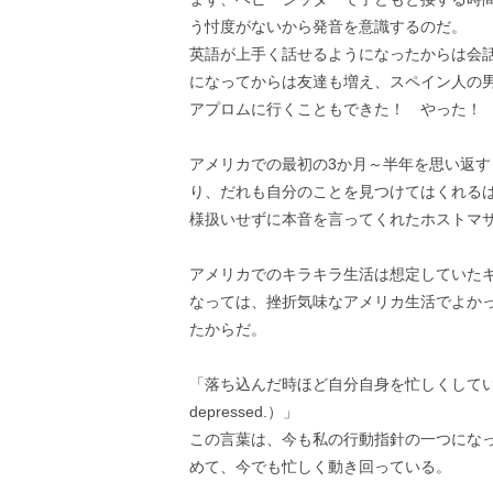
う忖度がないから発音を意識するのだ。
英語が上手く話せるようになったからは会
になってからは友達も増え、スペイン人の
アプロムに行くこともできた！ やった！
アメリカでの最初の3か月～半年を思い返
り、だれも自分のことを見つけてはくれる
様扱いせずに本音を言ってくれたホストマ
アメリカでのキラキラ生活は想定していた
なっては、挫折気味なアメリカ生活でよか
たからだ。
「落ち込んだ時ほど自分自身を忙しくしていなさい（Mak
depressed.）」
この言葉は、今も私の行動指針の一つにな
めて、今でも忙しく動き回っている。