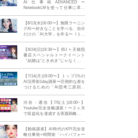
AI仕事術ADVANCEDー
NotebookLMを使って仕事に革命
を起こす！〔４ヶ月本講座〕
【8/13(水)16:00〜】無限ラーニン
グAI〜好きなことを学べる、自分
だけの「AI大学」を作る〜《１日
完成特別版》
【8/24(日)19:30〜】IBJ × 天狼院
書店スペシャルトークイベント
『結婚は“ときめき”じゃなくて、
マーケティングだ！？』〜データ
で読み解く、人生が変わる出会い
【7/14(月)19:00〜】トップ1%の
のカタチ〜《BOOKLove結婚相談
AI活用術1day講座〜圧倒的な差を
所presents》
つけるための「AI思考三原則」
《生成AIの教科書(35,000文字分)
プレゼント！》
渋谷・通信【7/5(土)18:00~】
Youtube完全攻略講座！〜２ヶ月
で収益化を達成する実践戦略！ゲ
スト：Norihikoさん(Youtube／映
像クリエイター)《Presented by
【動画講座】AI時代のKPI完全攻
発信力養成ラボNEO》
略仕事術×時間術「ハイパフォー