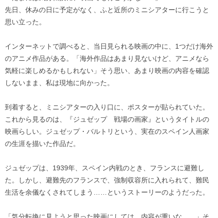
先日、休みの日に予定がなく、ふと近所のミニシアターに行こうと
思い立った。
インターネットで調べると、当日見られる映画の中に、1つだけ海外
のアニメ作品がある。「海外作品はあまり見ないけど、アニメなら
気軽に楽しめるかもしれない」そう思い、あまり映画の内容を確認
しないまま、私は現地に向かった。
到着すると、ミニシアターの入り口に、ポスターが貼られていた。
これから見るのは、『ジュゼップ 戦場の画家』というタイトルの
映画らしい。ジュゼップ・バルトリという、実在のスペイン人画家
の生涯を描いた作品だ。
ジュゼップは、1939年、スペイン内戦のとき、フランスに避難し
た。しかし、避難先のフランスで、強制収容所に入れられて、難民
生活を余儀なくされてしまう……というストーリーのようだった。
「気分転換に見ようと思った映画にしては、内容が重いな……」そ