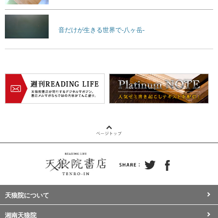
音だけが生きる世界で-八ヶ岳-
天狼院について
湘南天狼院