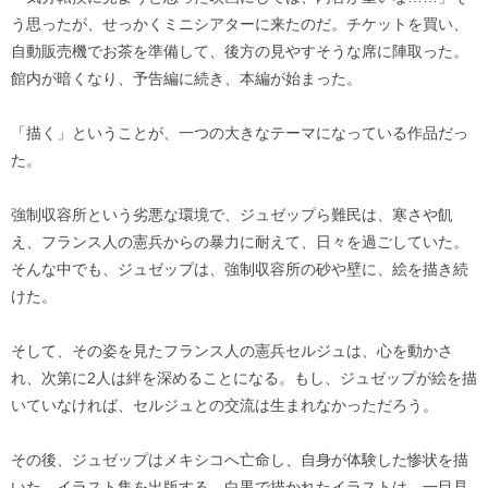
う思ったが、せっかくミニシアターに来たのだ。チケットを買い、
自動販売機でお茶を準備して、後方の見やすそうな席に陣取った。
館内が暗くなり、予告編に続き、本編が始まった。
「描く」ということが、一つの大きなテーマになっている作品だっ
た。
強制収容所という劣悪な環境で、ジュゼップら難民は、寒さや飢
え、フランス人の憲兵からの暴力に耐えて、日々を過ごしていた。
そんな中でも、ジュゼップは、強制収容所の砂や壁に、絵を描き続
けた。
そして、その姿を見たフランス人の憲兵セルジュは、心を動かさ
れ、次第に2人は絆を深めることになる。もし、ジュゼップが絵を描
いていなければ、セルジュとの交流は生まれなかっただろう。
その後、ジュゼップはメキシコへ亡命し、自身が体験した惨状を描
いた、イラスト集を出版する。白黒で描かれたイラストは、一目見