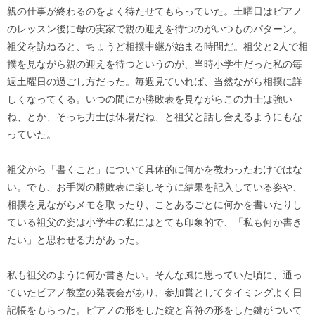
親の仕事が終わるのをよく待たせてもらっていた。土曜日はピアノ
のレッスン後に母の実家で親の迎えを待つのがいつものパターン。
祖父を訪ねると、ちょうど相撲中継が始まる時間だ。祖父と2人で相
撲を見ながら親の迎えを待つというのが、当時小学生だった私の毎
週土曜日の過ごし方だった。毎週見ていれば、当然ながら相撲に詳
しくなってくる。いつの間にか勝敗表を見ながらこの力士は強い
ね、とか、そっち力士は休場だね、と祖父と話し合えるようにもな
っていた。
祖父から「書くこと」について具体的に何かを教わったわけではな
い。でも、お手製の勝敗表に楽しそうに結果を記入している姿や、
相撲を見ながらメモを取ったり、ことあるごとに何かを書いたりし
ている祖父の姿は小学生の私にはとても印象的で、「私も何か書き
たい」と思わせる力があった。
私も祖父のように何か書きたい。そんな風に思っていた頃に、通っ
ていたピアノ教室の発表会があり、参加賞としてタイミングよく日
記帳をもらった。ピアノの形をした錠と音符の形をした鍵がついて