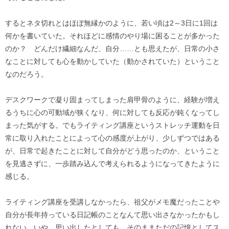
するとネタ切れとはほぼ無縁かのように、若い頃は2～3日に1回は
何かを書いていた。それほどに感情のやり場に困ることが多かった
のか？ どんだけ繊細なんだ、自分……とも思えたが、日常の小さ
なことに対しても心を動かしていた（動かされていた）ということ
なのだろう。
デスクワークで凝り固まってしまった肩甲骨のように、経験が増え
るうちに心の可動域が狭くなり、何に対しても反応が鈍くなってし
まった気がする。でもライティング講座というストレッチ運動を日
常に取り入れたことによって心の感度が上がり、少しずつではある
が、日常で起きたことに対して自分がどう思ったのか、ということ
を見逃さずに、一歩踏み込んで考えられるようになってきたように
感じる。
ライティング講座を受講しなかったら、祖父がメモ魔だったことや
自分が長年持っている日記帳のことなんて思い出さなかったかもし
れない。いや、思い出したとしても、そのままただの記憶としてス