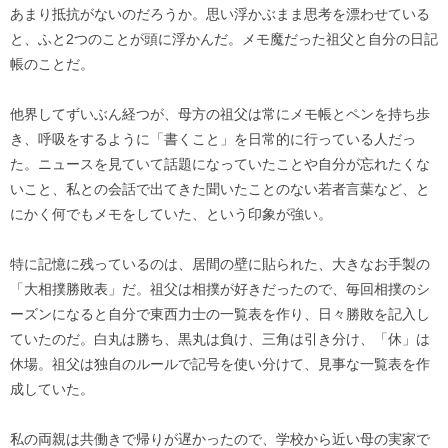
あまり抵抗がないのだろうか。思い浮かぶまま思考を漂わせている
と、ふと2つのことが頭に浮かんだ。メモ魔だった祖父と自分の日記
帳のことだ。
他界してずいぶん経つが、母方の祖父は常にメモ帳とペンを持ち歩
き、呼吸をするように「書くこと」を日常的に行っている人だっ
た。ニュースを見ていて話題になっていたことや自分が忘れたくな
いこと、私との会話で出てきた聞いたことのない若者言葉など、と
にかく何でもメモをしていた、という印象が強い。
特に記憶に残っているのは、居間の壁に貼られた、大きなお手製の
「大相撲勝敗表」だ。祖父は相撲が好きだったので、毎回相撲のシ
ーズンになると自分で東西力士の一覧表を作り、日々勝敗を記入し
ていたのだ。白丸は勝ち、黒丸は負け、三角は引き分け、「休」は
休場。祖父は独自のルールで記号を使い分けて、見事な一覧表を作
成していた。
私の両親は共働きで帰りが遅かったので、学校から近い母の実家で