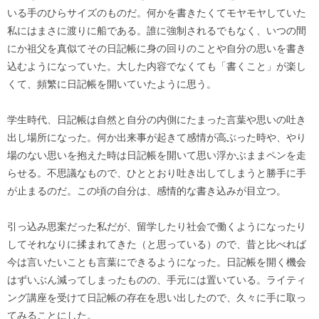
いる手のひらサイズのものだ。何かを書きたくてモヤモヤしていた
私にはまさに渡りに船である。誰に強制されるでもなく、いつの間
にか祖父を真似てその日記帳に身の回りのことや自分の思いを書き
込むようになっていた。大した内容でなくても「書くこと」が楽し
くて、頻繁に日記帳を開いていたように思う。
学生時代、日記帳は自然と自分の内側にたまった言葉や思いの吐き
出し場所になった。何か出来事が起きて感情が高ぶった時や、やり
場のない思いを抱えた時は日記帳を開いて思い浮かぶままペンを走
らせる。不思議なもので、ひととおり吐き出してしまうと勝手に手
が止まるのだ。この頃の自分は、感情的な書き込みが目立つ。
引っ込み思案だった私だが、留学したり社会で働くようになったり
してそれなりに揉まれてきた（と思っている）ので、昔と比べれば
今は言いたいことも言葉にできるようになった。日記帳を開く機会
はずいぶん減ってしまったものの、手元には置いている。ライティ
ング講座を受けて日記帳の存在を思い出したので、久々に手に取っ
てみることにした。