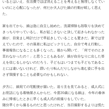
いるとはいえ、生活費でほぼ消えることを考えると無理しなくてい
いのにと心配になったが、何だか大人びた娘の行動が眩しく思え
た。
家を出てから、娘は急に自立し始めた。洗濯掃除も段取りを決めて
きっちりやっているし、私が起こさないと決して起きられなかった
娘が、目覚まし時計だけで早起きしていることも驚きだ。家では甘
えていたので、その落差に私はビックリした。自分で考え行動し、
事後報告になることも多くなった。後から聞いて、「何でそのとき
言わなかったの！」と思うこともあるが、娘が自分なりに出した答
えを信じるしかないのだろう。子どもはいつまでも子どもであるこ
とには違いないけれど、躓いたり転んだりしながら進む姿に手を出
さず我慢することも必要なのかもしれない。
夕方に、娘宛ての宅配便が届いた。送り主を見てみると、成人式に
お世話になる着物屋さんからだ。今度20歳になる娘は、今年の春休
みに帰省したときに早くも成人式の前撮りをしていた。
随分早くから撮るものだと思ったけれど、当日撮影するよりは慌た