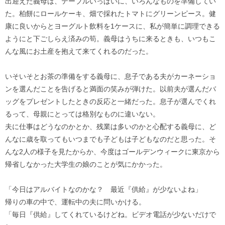
出迎えた義母は、テーブルいっぱいに、いろんなものを準備してい
た。柏餅にロールケーキ、畑で採れたトマトにグリーンピース。健
康に良いからとヨーグルト飲料を1ケースに、私が簡単に調理できる
ようにと下ごしらえ済みの筍。義母はうちに来るときも、いつもこ
んな風にお土産を抱えて来てくれるのだった。
いそいそとお茶の準備をする義母に、息子である夫がカーネーショ
ンを選んだことを告げると満面の笑みが弾けた。以前夫が選んだバ
ッグをプレゼントしたときの反応と一緒だった。息子が選んでくれ
るって、母親にとっては格別なものに違いない。
夫に仕事はどうなのかとか、残業は多いのかと心配する義母に、ど
んなに歳を取ってもいつまでも子どもは子どもなのだと思った。そ
んな2人の様子を見たからか、今度はゴールデンウィークに東京から
帰省しなかった大学生の娘のことが気にかかった。
「今日はアルバイトなのかな？ 最近『供給』が少ないよね」
帰りの車の中で、運転中の夫に問いかける。
「毎日『供給』してくれているけどね。ビデオ電話が少ないだけで