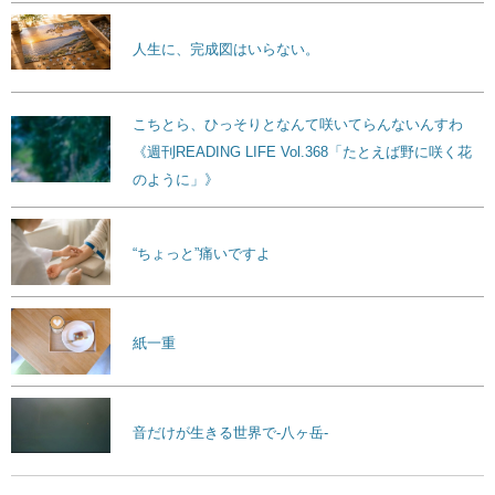
人生に、完成図はいらない。
こちとら、ひっそりとなんて咲いてらんないんすわ
《週刊READING LIFE Vol.368「たとえば野に咲く花
のように」》
“ちょっと”痛いですよ
紙一重
音だけが生きる世界で-八ヶ岳-