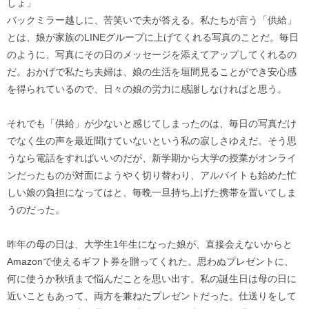
しょ」
バックミラー越しに、苦笑いで夫が答える。私たちが言う「供給」
とは、娘が家族のLINEグループに上げてくれる写真のことだ。毎日
のように、写真にその日のメッセージを添えてアップしてくれるの
だ。おかげで私たち夫婦は、娘の生活を垣間見ることができ安心感
を得られているので、日々の娘の労力に感謝しなければと思う。
それでも「供給」が少ないと感じてしまったのは、毎日の写真だけ
でなく生の声を最近聞けていないという私の寂しさゆえだ。そう思
うなら電話をすればいいのだが、新学期から大学の授業がオンライ
ンだったものが対面にようやく切り替わり、アルバイトも始めた忙
しい娘の負担になってはと、毎晩一旦持ち上げた携帯を置いてしま
うのだった。
昨年の母の日は、大学生1年生になった娘が、直接会えないからと
Amazonで使えるギフト券を贈ってくれた。思わぬプレゼントに、
何に使うか秋頃まで悩んだことを思い出す。私の誕生日は母の日に
近いこともあって、両方を兼ねたプレゼントだった。仕送りをして