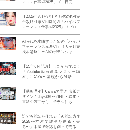
マンス仕事術2025」《１日完成特
別版》
【2025年8月開講】AI時代のKPI完
全攻略仕事術×時間術「ハイパフ
ォーマンス仕事術2025」《プロフ
ェッショナル版／６ヶ月完成本講
座》《50名限定》
AI時代を攻略するための「ハイパ
フォーマンス思考術」〔３ヶ月完
成本講座〕〜AIのポテンシャルを
最大限に引き出す必修メソッド〜
《50名様限定》
【25年6月開講】ゼロから学ぶ！
「Youtube動画編集マスター講
座」2DAYs〜基礎からAI活用ま
で！〈初心者大歓迎〉
【動画講座】Canvaで学ぶ 表紙デ
ザイン１day講座〜ZINE・絵本・
書籍の装丁から、チラシにも活か
せるレイアウト術まで！〜
誰でも雑誌を作れる「AI雑誌講座
2025〜本屋で雑誌を創る・売
る〜」本屋で雑誌を創って売る！