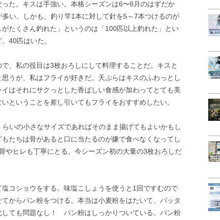
った。キスは手強い。本格シーズンは6〜8月のはずだか
が多い。しかも、釣り竿1本に対して針を5～7本つけるのが
がたくさん釣れた」というのは「100匹以上釣れた」とい
、40匹はいた。
ので、私の役目は3枚おろしにして料理することだ。キスと
と思うが、私はフライが好きだ。天ぷらはキスのふわっとし
ライはそれにサクっとした香ばしい食感が加わってとても美
ないということを差し引いてもフライをおすすめしたい。
mくらいの小さなサイズであればそのまま揚げてもよいかもし
どもたちは骨があると口に当たるのが嫌で食べなくなってし
骨やヒレも丁寧にとる。今シーズン初の大量の3枚おろしだ
て塩コショウをする。味塩こしょうを使うと1回ですむので
せてからパン粉をつける。本当は小麦粉をはたいて、バッタ
化しても問題なし！ パン粉はしっかりついている。パン粉