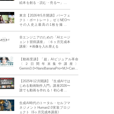
絵本を創る・読む・売る〜」イン
ディーズ対応版！あなたの作品を
天狼院書店で販売しよう！《各店
東京【2026年5月開講】パーフェ
20名限定》
クト・ポートレート」ゼミNEO〜
その人史上最高の1枚を撮る！
「撮り（モデル撮影）」「見せ
（講評）」「発表する（展示会開
非エンジニアのための「AIエージ
催）」《初参加大歓迎／12名限
ェント習得講座」〈６ヶ月完成本
定》
講座〉✳︎画像を入れ替える
【動画受講】「超」AIビジュアル革命
〈２日間年末集中講座〉
Gemini3.0×NanoBananaPro×MJ×Canva
＝「超」AIビジュアル革命《50席限
定》
【2025年12月開講】『生成AIでは
じめる動画制作入門』講座2026〜
誰でも動画を作れる！初心者から
始める3ヶ月動画制作プログラム
生成AI時代のトータル・セルフマ
ネジメントHuman2.0実装プロジ
ェクト《6ヶ月完成本講座》