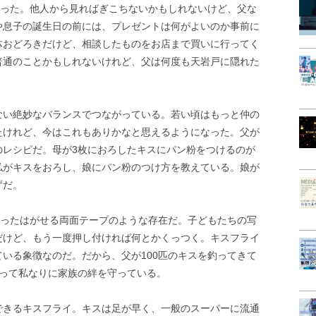
わった。他人から見ればぎこちないかもしれないけど、父な
や息子の誕生日の前には、プレゼントは何がよいのか事前に
体おどろきだけど、相談したものをお店まで買いに行ってく
普通のことかもしれないけれど、父は何度も天岩戸に隠れた
ない絶妙なバランスでつながっている。若い頃はもっと仲の
たけれど、今はこれもありかなと思えるようになった。父が
のレシピだ。母が3枚におろしたキスにパン粉をつけるのが
私がキスをおろし、娘にパン粉のつけ方を教えている。娘が
ずだ。
買ったはがせる両面テープのような存在だ。子どもたちの写
だけど、もう一度押し付ければ何とかくっつく。キスフライ
いる象徴なのだ。だから、父が100匹のキスを釣ってきて
やって私なりに家族の絆を守っている。
できるキスフライ。キスは足が早く、一般のスーパーに流通