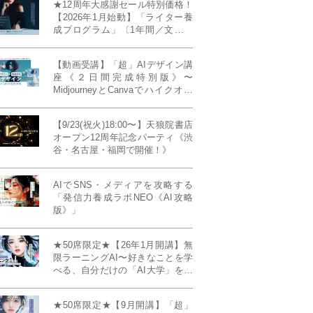
★12周年大感謝セール特別価格！
【2026年1月始動】「ライター養
成プログラム」〔1年間／文章講
座受け放題＋週1フィードバッ
ク〕〜“読む人を動かすライタ
【動画受講】「超」AIデザイン講
ー”へ、全国どこからでも。〜《全
座《２日間完成特別版》〜
店舗リアルタイム参加OK／録画
MidjourneyとCanvaでハイクオリ
視聴対応／限定4席》
ティ・デザインを自在に生成
【9/23(祝火)18:00〜】天狼院書店
オープン12周年記念パーティ《渋
谷・名古屋・福岡で開催！》
AIでSNS・メディアを攻略する
「発信力養成ラボNEO《AI攻略
版》」
★50席限定★【26年1月開講】無
限ラーニングAI〜好きなことを学
べる、自分だけの「AI大学」を作
る〜《4ヶ月完成本講座》
★50席限定★【9月開講】「超」