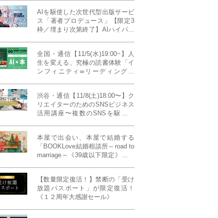
AIを駆使した次世代型出版サービ
ス「著者プロデュース」【限定3
枠／埋まり次第終了】AIハイパー
プレス・システム搭載
全国・通信【11/5(水)19:00~】人
生を変える、究極の読書体験「イ
ンフィニティ∞リーディング／
INFINITY ∞ READING」TYPE
W 11月課題本『THIRD
渋谷・通信【11/8(土)18:00〜】ク
MILLENNIUM THINKING アメリ
リエイターのためのSNSビジネス
カ最高峰大学の人気講義』
活用講座〜複数のSNSを駆使し
て“作品を仕事に変える”写真家・
青山裕企先生ご登壇！《発信力養
本屋で出会い、本屋で結婚する
成ラボPresents》
「BOOKLove結婚相談所～road to
marriage～《39歳以下限定》」全
国4拠点/関東/中部/関西/九州
【数量限定復活！】禁断の「受け
放題パスポート」が限定復活！
《１２周年大感謝セール》