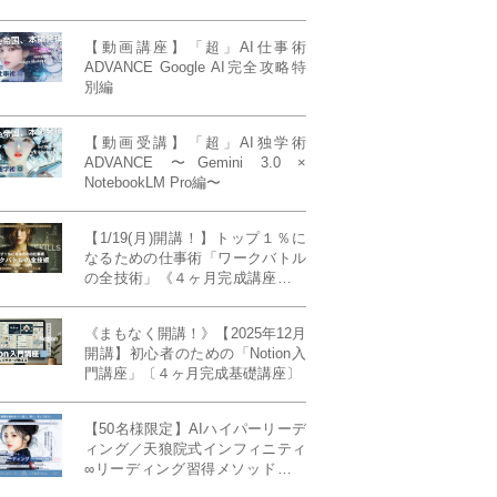
【動画講座】「超」AI仕事術
ADVANCE Google AI完全攻略特
別編
【動画受講】「超」AI独学術
ADVANCE 〜Gemini 3.0 ×
NotebookLM Pro編〜
【1/19(月)開講！】トップ１％に
なるための仕事術「ワークバトル
の全技術」《４ヶ月完成講座》ー
最強の時間術×脳科学×令和の武士
道ー 【50席限定】
《まもなく開講！》【2025年12月
開講】初心者のための「Notion入
門講座」〔４ヶ月完成基礎講座〕
【50名様限定】AIハイパーリーデ
ィング／天狼院式インフィニティ
∞リーディング習得メソッド《４
ヶ月完成本講座》