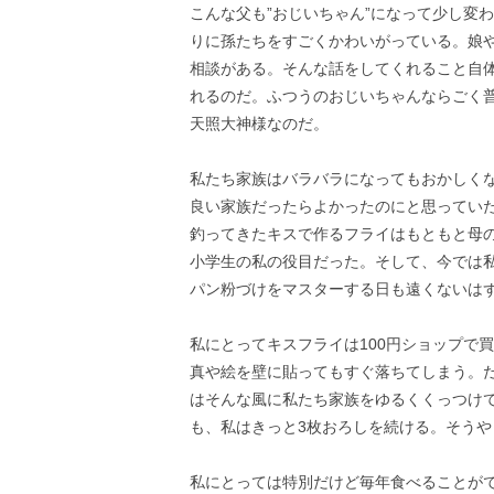
こんな父も”おじいちゃん”になって少し変
りに孫たちをすごくかわいがっている。娘
相談がある。そんな話をしてくれること自
れるのだ。ふつうのおじいちゃんならごく
天照大神様なのだ。
私たち家族はバラバラになってもおかしく
良い家族だったらよかったのにと思ってい
釣ってきたキスで作るフライはもともと母
小学生の私の役目だった。そして、今では
パン粉づけをマスターする日も遠くないは
私にとってキスフライは100円ショップで
真や絵を壁に貼ってもすぐ落ちてしまう。
はそんな風に私たち家族をゆるくくっつけて
も、私はきっと3枚おろしを続ける。そう
私にとっては特別だけど毎年食べることが