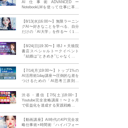
AI仕事術ADVANCEDー
NotebookLMを使って仕事に革命
を起こす！〔４ヶ月本講座〕
【8/13(水)16:00〜】無限ラーニン
グAI〜好きなことを学べる、自分
だけの「AI大学」を作る〜《１日
完成特別版》
【8/24(日)19:30〜】IBJ × 天狼院
書店スペシャルトークイベント
『結婚は“ときめき”じゃなくて、
マーケティングだ！？』〜データ
で読み解く、人生が変わる出会い
【7/14(月)19:00〜】トップ1%の
のカタチ〜《BOOKLove結婚相談
AI活用術1day講座〜圧倒的な差を
所presents》
つけるための「AI思考三原則」
《生成AIの教科書(35,000文字分)
プレゼント！》
渋谷・通信【7/5(土)18:00~】
Youtube完全攻略講座！〜２ヶ月
で収益化を達成する実践戦略！ゲ
スト：Norihikoさん(Youtube／映
像クリエイター)《Presented by
【動画講座】AI時代のKPI完全攻
発信力養成ラボNEO》
略仕事術×時間術「ハイパフォー