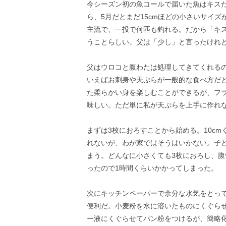
今シーズン初の魚コールで届いた魚はキスだ
ら、5月だとまだ15cmほどの小さいサイズ
主流で、一投で何匹も釣れる。だから「キス
うことらしい。父は「少し」と言ったけれど
父はウロコと腹わたは処理してきてくれる
いえばお刺身や天ぷらが一般的な食べ方だ
た柔らかい身を楽しむことができるが、フ
味しい。ただ単に私が天ぷらを上手に作れ
まずは3枚におろすことから始める。10c
れないが、わが家ではそうはいかない。子
まう。どんなに小さくても3枚におろし、腹
ったので1時間くらいかかってしまった。
次にキッチンペーパーで余分な水気をとっ
便利だ。小麦粉を水に溶いたものにくぐら
ー液にくぐらせてパン粉をつけるが、簡略