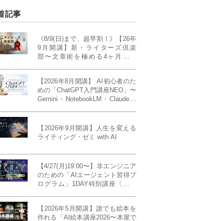
着記事
《8/9(日)まで、超早割！》【26年
9月開講】新・ライターズ倶楽
部〜文章術を極める4ヶ月講義
《「ライティング・ゼミ」の上級
コース／50席限定》
【2026年8月開講】 AI初心者のた
めの「ChatGPT入門講座NEO」〜
Gemini・NotebookLM・Claudeま
で、目的で使い分けられるように
なる4ヶ月〜〔４ヶ月完成基礎講
座〕
【2026年9月開講】人生を変える
ライティング・ゼミ with AI
【4/27(月)19:00〜】非エンジニア
のための「AIエージェント習得プ
ログラム」1DAY特別講座〔パワ
ーアップ版〕
【2026年5月開講】誰でも絵本を
作れる「AI絵本講座2026〜本屋で