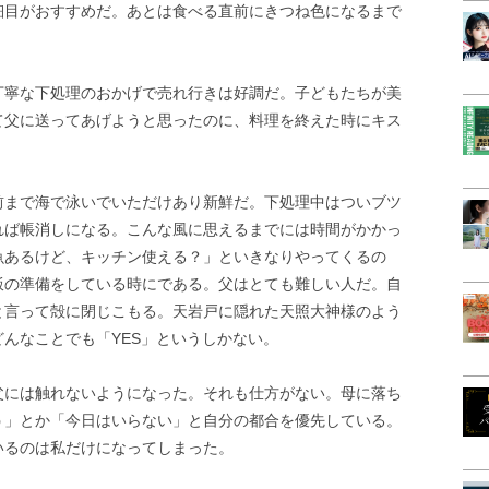
細目がおすすめだ。あとは食べる直前にきつね色になるまで
丁寧な下処理のおかげで売れ行きは好調だ。子どもたちが美
て父に送ってあげようと思ったのに、料理を終えた時にキス
前まで海で泳いでいただけあり新鮮だ。下処理中はついブツ
れば帳消しになる。こんな風に思えるまでには時間がかかっ
魚あるけど、キッチン使える？」といきなりやってくるの
飯の準備をしている時にである。父はとても難しい人だ。自
と言って殻に閉じこもる。天岩戸に隠れた天照大神様のよう
んなことでも「YES」というしかない。
父には触れないようになった。それも仕方がない。母に落ち
う」とか「今日はいらない」と自分の都合を優先している。
いるのは私だけになってしまった。