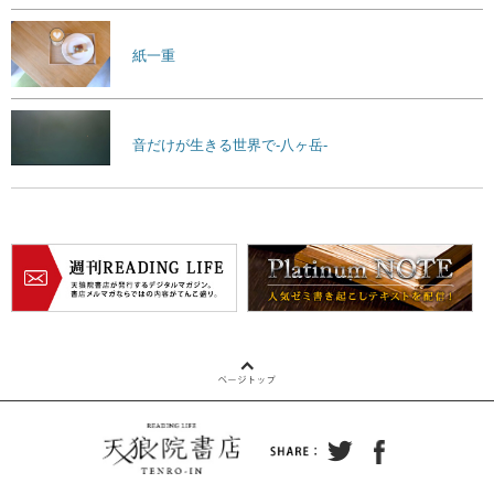
紙一重
音だけが生きる世界で-八ヶ岳-