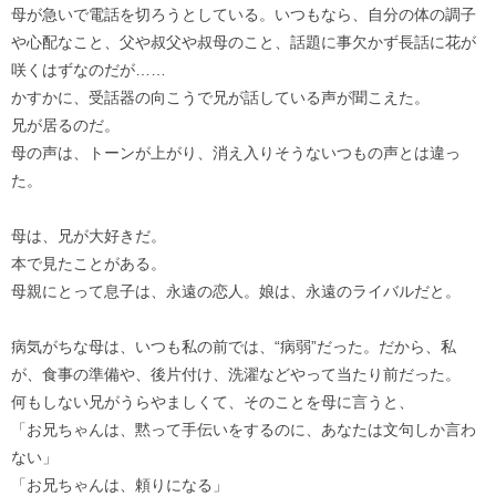
母が急いで電話を切ろうとしている。いつもなら、自分の体の調子
や心配なこと、父や叔父や叔母のこと、話題に事欠かず長話に花が
咲くはずなのだが……
かすかに、受話器の向こうで兄が話している声が聞こえた。
兄が居るのだ。
母の声は、トーンが上がり、消え入りそうないつもの声とは違っ
た。
母は、兄が大好きだ。
本で見たことがある。
母親にとって息子は、永遠の恋人。娘は、永遠のライバルだと。
病気がちな母は、いつも私の前では、“病弱”だった。だから、私
が、食事の準備や、後片付け、洗濯などやって当たり前だった。
何もしない兄がうらやましくて、そのことを母に言うと、
「お兄ちゃんは、黙って手伝いをするのに、あなたは文句しか言わ
ない」
「お兄ちゃんは、頼りになる」