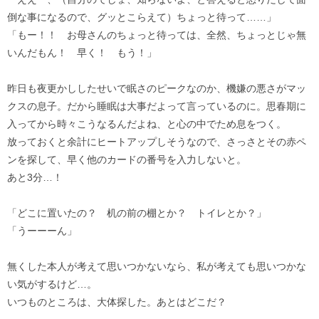
倒な事になるので、グッとこらえて）ちょっと待って……」
「もー！！ お母さんのちょっと待っては、全然、ちょっとじゃ無
いんだもん！ 早く！ もう！」
昨日も夜更かししたせいで眠さのピークなのか、機嫌の悪さがマッ
クスの息子。だから睡眠は大事だよって言っているのに。思春期に
入ってから時々こうなるんだよね、と心の中でため息をつく。
放っておくと余計にヒートアップしそうなので、さっさとその赤ペ
ンを探して、早く他のカードの番号を入力しないと。
あと3分…！
「どこに置いたの？ 机の前の棚とか？ トイレとか？」
「うーーーん」
無くした本人が考えて思いつかないなら、私が考えても思いつかな
い気がするけど…。
いつものところは、大体探した。あとはどこだ？