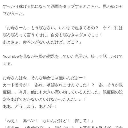
すっかり稼げる気になって画面をタップするところへ、思わぬジャ
マが入った。
「お母さーん、もう寝なさい。いつまで起きてるの？ ケイゴには
寝ろ寝ろって言うくせに。自分も寝なきゃダメでしょ！
あとさぁ、赤ペンがないんだけど。どこ？」
YouTubeを見ながら塾の宿題をしていた息子が、珍しく話しかけて
くる。
お母さんは今、そんな場合じゃ無いんだよー！
カード番号が！ あれ、承認されませんでした！？ あ、そうか限
度額…。今月、他にも大きい買い物しているんだった。限度額の設
定をあげておかないといけなかったんだ……！
ああ、どうしよう、あと7分！
「ねえ！ 赤ペン！ ないんだけど！ 探して！」
「ええー、（自分のでしょ、知らないよ、と答えると怒りだして面