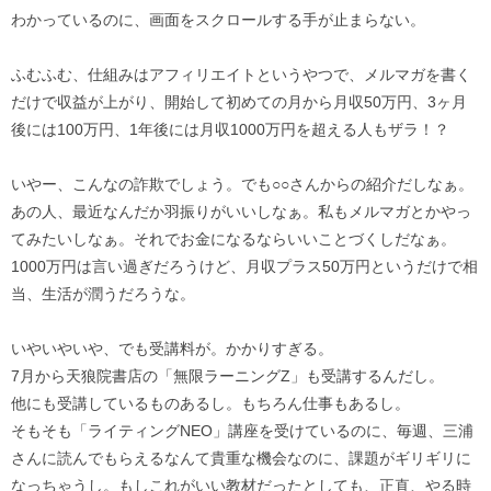
わかっているのに、画面をスクロールする手が止まらない。
ふむふむ、仕組みはアフィリエイトというやつで、メルマガを書く
だけで収益が上がり、開始して初めての月から月収50万円、3ヶ月
後には100万円、1年後には月収1000万円を超える人もザラ！？
いやー、こんなの詐欺でしょう。でも○○さんからの紹介だしなぁ。
あの人、最近なんだか羽振りがいいしなぁ。私もメルマガとかやっ
てみたいしなぁ。それでお金になるならいいことづくしだなぁ。
1000万円は言い過ぎだろうけど、月収プラス50万円というだけで相
当、生活が潤うだろうな。
いやいやいや、でも受講料が。かかりすぎる。
7月から天狼院書店の「無限ラーニングZ」も受講するんだし。
他にも受講しているものあるし。もちろん仕事もあるし。
そもそも「ライティングNEO」講座を受けているのに、毎週、三浦
さんに読んでもらえるなんて貴重な機会なのに、課題がギリギリに
なっちゃうし。もしこれがいい教材だったとしても、正直、やる時