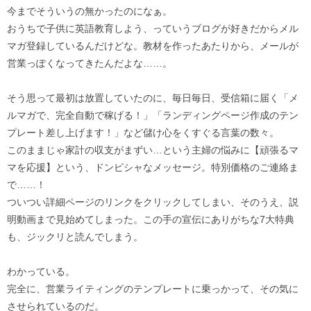
今までそういうの無かったのになぁ。
おうちで子供に英語教育しよう、っていうブログが好きだからメル
マガ登録しているんだけどな。教材を作ったあたりから、メールが
営業っぽくなってきたんだよな……。
そう思って最初は放置していたのに、毎日毎日、受信箱に届く「メ
ルマガで、完全自動で稼げる！」「ランディングページ作成のテン
プレート差し上げます！」など儲け心をくすぐる言葉の数々。
このままじゃ家計の収支がまずい…という主婦の悩みに【頑張るマ
マを応援】という、ドンピシャなメッセージ。特別価格のご連絡ま
で……！
ついつい詳細ページのリンクをクリックしてしまい、そのうえ、説
明動画まで見始めてしまった。この手の宣伝にありがちな7大特典
も、ジックリと読んでしまう。
わかっている。
完全に、営業ライティングのテンプレートに乗っかって、その気に
させられているのだ。