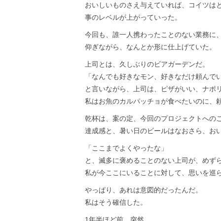
おいしいものさえ与えていれば、コイツは
事のレベルが上がっていった。
今回も、誰一人携わったことのない業務に
仰ぎながら、なんとか形に仕上げていた。
上司とは、久しぶりのビアガーデンだ。
「なんでも好きなモン、好きなだけ頼んでい
と言いながら、上司は、ピザがいい、ナポ
私はお魚のカルパッチョが食べたいのに、
乾杯は、案の定、今回のプロジェクトへの
達成感と、暑い日のビールはなおさら、お
「ここまでよくやったな」
と、滅多に褒めることのない上司が、めず
私が今ここにいることに対して、思いを巡
やっぱり、あれは意図的だったんだ。
私はそう確信した。
1年半ほど前、突然、