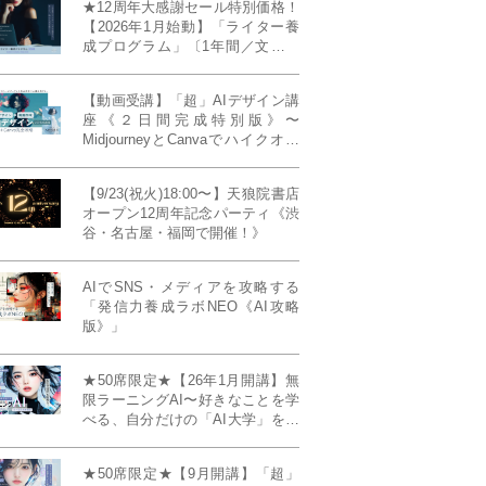
★12周年大感謝セール特別価格！
【2026年1月始動】「ライター養
成プログラム」〔1年間／文章講
座受け放題＋週1フィードバッ
ク〕〜“読む人を動かすライタ
【動画受講】「超」AIデザイン講
ー”へ、全国どこからでも。〜《全
座《２日間完成特別版》〜
店舗リアルタイム参加OK／録画
MidjourneyとCanvaでハイクオリ
視聴対応／限定4席》
ティ・デザインを自在に生成
【9/23(祝火)18:00〜】天狼院書店
オープン12周年記念パーティ《渋
谷・名古屋・福岡で開催！》
AIでSNS・メディアを攻略する
「発信力養成ラボNEO《AI攻略
版》」
★50席限定★【26年1月開講】無
限ラーニングAI〜好きなことを学
べる、自分だけの「AI大学」を作
る〜《4ヶ月完成本講座》
★50席限定★【9月開講】「超」