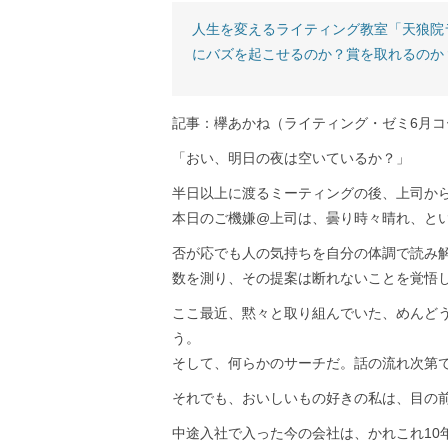
人生を変えるライティング教室「天狼院
にバズを起こせるのか？賞を取れるのか
記事：欅あかね（ライティング・ゼミ6月コ
「おい、明日の夜は空いているか？」
半日以上に渡るミーティングの後、上司か
本日のご機嫌@上司は、曇り時々晴れ、と
否が応でも人の気持ちを自分の体調で読み
数を測り、その提案は断れないことを覚悟
ここ最近、黙々と取り組んでいた、めんど
う。
そして、何らかのサーチだ。話の流れ次第
それでも、おいしいもの好きの私は、目の
中途入社で入った今の会社は、かれこれ10