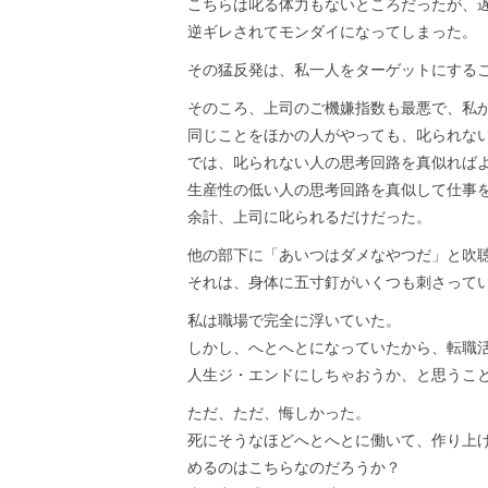
こちらは叱る体力もないところだったが、
逆ギレされてモンダイになってしまった。
その猛反発は、私一人をターゲットにする
そのころ、上司のご機嫌指数も最悪で、私
同じことをほかの人がやっても、叱られな
では、叱られない人の思考回路を真似れば
生産性の低い人の思考回路を真似して仕事
余計、上司に叱られるだけだった。
他の部下に「あいつはダメなやつだ」と吹
それは、身体に五寸釘がいくつも刺さって
私は職場で完全に浮いていた。
しかし、へとへとになっていたから、転職
人生ジ・エンドにしちゃおうか、と思うこ
ただ、ただ、悔しかった。
死にそうなほどへとへとに働いて、作り上
めるのはこちらなのだろうか？