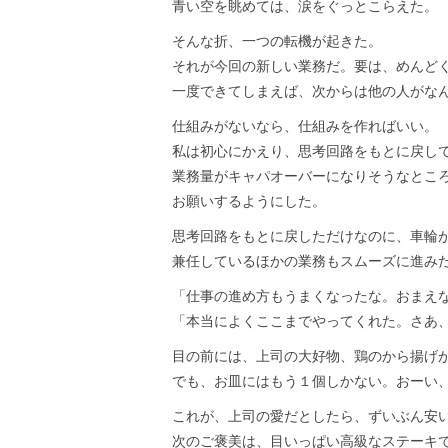
青い空を眺めては、涙をぐっとこらえた。
そんな折、一つの転機が起きた。
それが今回の新しい業務だ。要は、めんど
一度できてしまえば、次からは他の人がな
仕組みがないなら、仕組みを作ればいい。
私は初心にかえり、思考回路をもとに戻し
業務量がキャパオーバーになりそうなとこ
お願いするようにした。
思考回路をもとに戻しただけなのに、車輪
兼任しているほかの業務もスムーズに進み
「仕事の進め方もうまくなったな。おまえ
「本当によくここまでやってくれた。さあ
目の前には、上司の大好物、鶏のから揚げ
でも、お皿にはもう１個しかない。おーい
これが、上司の愛だとしたら、ずいぶん安
次のご褒美は、目いっぱい高級なステーキ