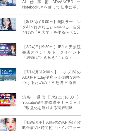
AI仕事術ADVANCEDー
NotebookLMを使って仕事に革命
を起こす！〔４ヶ月本講座〕
【8/13(水)16:00〜】無限ラーニン
グAI〜好きなことを学べる、自分
だけの「AI大学」を作る〜《１日
完成特別版》
【8/24(日)19:30〜】IBJ × 天狼院
書店スペシャルトークイベント
『結婚は“ときめき”じゃなくて、
マーケティングだ！？』〜データ
で読み解く、人生が変わる出会い
【7/14(月)19:00〜】トップ1%の
のカタチ〜《BOOKLove結婚相談
AI活用術1day講座〜圧倒的な差を
所presents》
つけるための「AI思考三原則」
《生成AIの教科書(35,000文字分)
プレゼント！》
渋谷・通信【7/5(土)18:00~】
Youtube完全攻略講座！〜２ヶ月
で収益化を達成する実践戦略！ゲ
スト：Norihikoさん(Youtube／映
像クリエイター)《Presented by
【動画講座】AI時代のKPI完全攻
発信力養成ラボNEO》
略仕事術×時間術「ハイパフォー