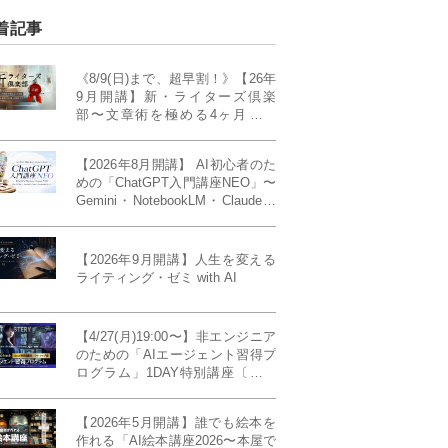
着記事
《8/9(日)まで、超早割！》【26年
9月開講】新・ライターズ倶楽
部〜文章術を極める4ヶ月講義
《「ライティング・ゼミ」の上級
コース／50席限定》
【2026年8月開講】 AI初心者のた
めの「ChatGPT入門講座NEO」〜
Gemini・NotebookLM・Claudeま
で、目的で使い分けられるように
なる4ヶ月〜〔４ヶ月完成基礎講
座〕
【2026年9月開講】人生を変える
ライティング・ゼミ with AI
【4/27(月)19:00〜】非エンジニア
のための「AIエージェント習得プ
ログラム」1DAY特別講座〔パワ
ーアップ版〕
【2026年5月開講】誰でも絵本を
作れる「AI絵本講座2026〜本屋で