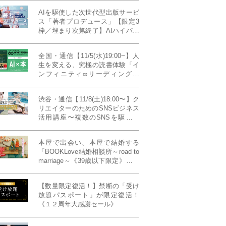
AIを駆使した次世代型出版サービ
ス「著者プロデュース」【限定3
枠／埋まり次第終了】AIハイパー
プレス・システム搭載
全国・通信【11/5(水)19:00~】人
生を変える、究極の読書体験「イ
ンフィニティ∞リーディング／
INFINITY ∞ READING」TYPE
W 11月課題本『THIRD
渋谷・通信【11/8(土)18:00〜】ク
MILLENNIUM THINKING アメリ
リエイターのためのSNSビジネス
カ最高峰大学の人気講義』
活用講座〜複数のSNSを駆使し
て“作品を仕事に変える”写真家・
青山裕企先生ご登壇！《発信力養
本屋で出会い、本屋で結婚する
成ラボPresents》
「BOOKLove結婚相談所～road to
marriage～《39歳以下限定》」全
国4拠点/関東/中部/関西/九州
【数量限定復活！】禁断の「受け
放題パスポート」が限定復活！
《１２周年大感謝セール》