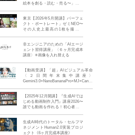
絵本を創る・読む・売る〜」イン
ディーズ対応版！あなたの作品を
天狼院書店で販売しよう！《各店
東京【2026年5月開講】パーフェ
20名限定》
クト・ポートレート」ゼミNEO〜
その人史上最高の1枚を撮る！
「撮り（モデル撮影）」「見せ
（講評）」「発表する（展示会開
非エンジニアのための「AIエージ
催）」《初参加大歓迎／12名限
ェント習得講座」〈６ヶ月完成本
定》
講座〉✳︎画像を入れ替える
【動画受講】「超」AIビジュアル革命
〈２日間年末集中講座〉
Gemini3.0×NanoBananaPro×MJ×Canva
＝「超」AIビジュアル革命《50席限
定》
【2025年12月開講】『生成AIでは
じめる動画制作入門』講座2026〜
誰でも動画を作れる！初心者から
始める3ヶ月動画制作プログラム
生成AI時代のトータル・セルフマ
ネジメントHuman2.0実装プロジ
ェクト《6ヶ月完成本講座》