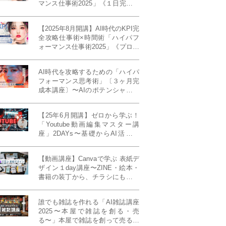
マンス仕事術2025」《１日完成特
別版》
【2025年8月開講】AI時代のKPI完
全攻略仕事術×時間術「ハイパフ
ォーマンス仕事術2025」《プロフ
ェッショナル版／６ヶ月完成本講
座》《50名限定》
AI時代を攻略するための「ハイパ
フォーマンス思考術」〔３ヶ月完
成本講座〕〜AIのポテンシャルを
最大限に引き出す必修メソッド〜
《50名様限定》
【25年6月開講】ゼロから学ぶ！
「Youtube動画編集マスター講
座」2DAYs〜基礎からAI活用ま
で！〈初心者大歓迎〉
【動画講座】Canvaで学ぶ 表紙デ
ザイン１day講座〜ZINE・絵本・
書籍の装丁から、チラシにも活か
せるレイアウト術まで！〜
誰でも雑誌を作れる「AI雑誌講座
2025〜本屋で雑誌を創る・売
る〜」本屋で雑誌を創って売る！