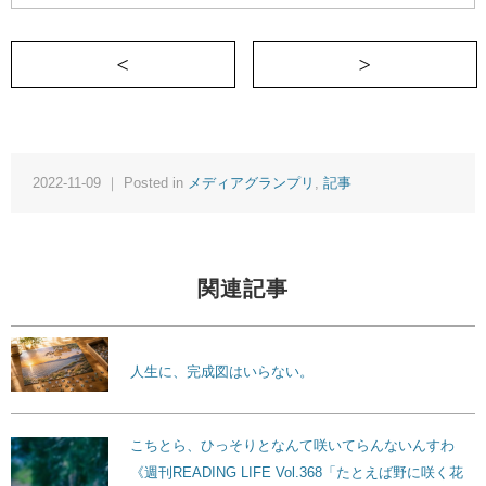
＜ 二人と一匹で、これからも
2022-11-09 ｜ Posted in
メディアグランプリ
,
記事
関連記事
人生に、完成図はいらない。
こちとら、ひっそりとなんて咲いてらんないんすわ
《週刊READING LIFE Vol.368「たとえば野に咲く花