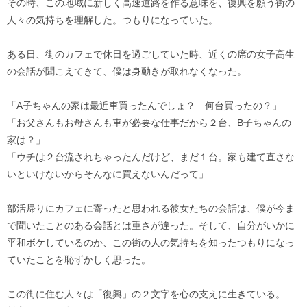
その時、この地域に新しく高速道路を作る意味を、復興を願う街の
人々の気持ちを理解した。つもりになっていた。
ある日、街のカフェで休日を過ごしていた時、近くの席の女子高生
の会話が聞こえてきて、僕は身動きが取れなくなった。
「A子ちゃんの家は最近車買ったんでしょ？ 何台買ったの？」
「お父さんもお母さんも車が必要な仕事だから２台、B子ちゃんの
家は？」
「ウチは２台流されちゃったんだけど、まだ１台。家も建て直さな
いといけないからそんなに買えないんだって」
部活帰りにカフェに寄ったと思われる彼女たちの会話は、僕が今ま
で聞いたことのある会話とは重さが違った。そして、自分がいかに
平和ボケしているのか、この街の人の気持ちを知ったつもりになっ
ていたことを恥ずかしく思った。
この街に住む人々は「復興」の２文字を心の支えに生きている。