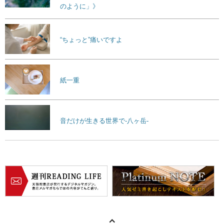
のように」》
“ちょっと”痛いですよ
紙一重
音だけが生きる世界で-八ヶ岳-