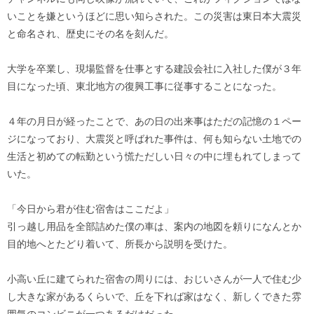
いことを嫌というほどに思い知らされた。この災害は東日本大震災
と命名され、歴史にその名を刻んだ。
大学を卒業し、現場監督を仕事とする建設会社に入社した僕が３年
目になった頃、東北地方の復興工事に従事することになった。
４年の月日が経ったことで、あの日の出来事はただの記憶の１ペー
ジになっており、大震災と呼ばれた事件は、何も知らない土地での
生活と初めての転勤という慌ただしい日々の中に埋もれてしまって
いた。
「今日から君が住む宿舎はここだよ」
引っ越し用品を全部詰めた僕の車は、案内の地図を頼りになんとか
目的地へとたどり着いて、所長から説明を受けた。
小高い丘に建てられた宿舎の周りには、おじいさんが一人で住む少
し大きな家があるくらいで、丘を下れば家はなく、新しくできた雰
囲気のコンビニが一つあるだけだった。