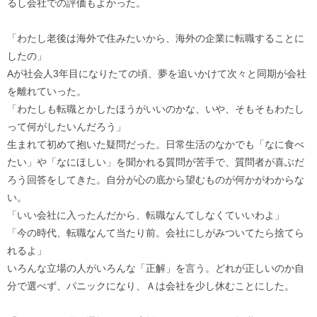
るし会社での評価もよかった。
「わたし老後は海外で住みたいから、海外の企業に転職することに
したの」
Aが社会人3年目になりたての頃、夢を追いかけて次々と同期が会社
を離れていった。
「わたしも転職とかしたほうがいいのかな、いや、そもそもわたし
って何がしたいんだろう」
生まれて初めて抱いた疑問だった。日常生活のなかでも「なに食べ
たい」や「なにほしい」を聞かれる質問が苦手で、質問者が喜ぶだ
ろう回答をしてきた。自分が心の底から望むものが何かがわからな
い。
「いい会社に入ったんだから、転職なんてしなくていいわよ」
「今の時代、転職なんて当たり前。会社にしがみついてたら捨てら
れるよ」
いろんな立場の人がいろんな「正解」を言う。どれが正しいのか自
分で選べず、パニックになり、Ａは会社を少し休むことにした。