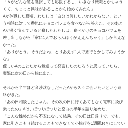
「Ａがどんな道を選択しても応援するし、いきなり転職とかちゃう
くて、ちょっと興味があることから始めてみたら」
Aが休職した夏頃、わたしは「自分は何したいかわからない」とい
う相談に対して呑気にチョコパフェを食べながら答えた。そのあと
Aが深く悩んでいると察したわたしは、食べかけのチョコパフェを
差し出しながら「家に1人でおらんほうがええんちゃう」しか言えな
かった。
「ありがとう。そうだよね、とりあえず1人で旅行とかしてみようか
な」
優しいAのことだから気遣って発言したのだろうと思っていたら、
実際に次の日から旅に出た。
それから半年ほど音沙汰なしだったAから久々に会いたいという連
絡がきた。
「あの日相談したじゃん。その次の日に行くあてもなく電車に飛び
乗ったの」Aは、ぽつりぽつりと空白の半年を語り始めた。
「こんな性格だから不安になって結局、その日は日帰りで。でも、
家に引きこもり続けることもできなくて小旅行を1週間おきにしてい