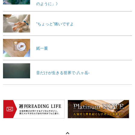
のように」》
“ちょっと”痛いですよ
紙一重
音だけが生きる世界で-八ヶ岳-