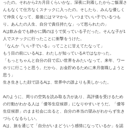
ったの。それから2カ月目くらいかな。深夜に到着したからご飯屋さ
んもなくて仕方なくスナックに入ったの。そしたら、みんな優しく
て仲良くなって、最後にはママから『いつまでいい子でいるつも
り。あんたの人生、自分で責任持たな」って怒られたの」
Aは飲み会でも静かに隅のほうで笑っている子だった。そんな子が1
人でスナックに行ったことに衝撃をうけた。
「なんか『いい子でいる』ってことに甘えてたなって」
もう目の前にいるAは、わたしが知っているAではなかった。
「もっとちゃんと自分の目で広い世界をみたいなって。来年、ワー
ホリに行こうと思う。だから、お金貯めるために来月復職しようと
思う」
生き生きした顔で語るAは、世界中の誰よりも美しかった。
Aのように、周りの空気を読み取る力があり、高評価を受けるため
の行動がわかる人は「優等生症候群」になりやすいそうだ。「優等
生症候群」のまま社会に出ると、自分の本当の望みがわからず生き
づらくなるらしい。
Aは、旅を通じて「自分がいまどういう感情になっているか」を認