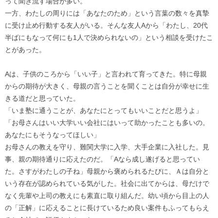
って聞き流す場合が多い。
一方、わたしの周りには「あなたのため」という言葉の数々を真摯
に受け止め行動する友人がいる。そんな友人Aから「わたし、20代
半ばにもなって何にも1人で決められないの」という相談を受けたこ
とがあった。
Aは、子供のころから「いい子」と言われて育ってきた。特に母親
からの期待が大きく、母親の言うことを聞くことは自分が幸せに生
きる道だと思っていた。
「いま塾に通うことが、あなたにとってもいいことだと思うよ」
「お母さんはいい大学いい会社にはいって助かったことも多いの。
あなたにもそうなってほしい」
お母さんの教えを守り、難関大学に入学、大手企業に入社した。見
事、親の期待通りに応えたのだ。「Aなら成し遂げると思ってい
た。さすがわたしの子ね」母親から褒められるたびに、Ａは自分と
いう存在が認められている気がした。社会に出てからは、母だけで
なく先輩や上司の教えにも素直に取り組んだ。幼い頃から目上の人
の「正解」に応えることに長けているため良い案件もふってもらえ