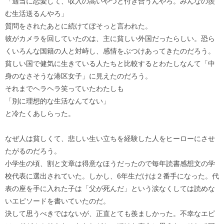
「適当に恋愛して、収入の高いやつと付き合うんやろ。みんなの羨
む生活送るんやろ」
質問をされたあとに続けてぼそっと言われた。
彼がカメラを回していたのは、主に貧しい外国だったらしい。恐ら
くいろんな国籍の人と対峙し、感情をぶつけあってきたのだろう。
貧しい国で健気に生きている人たちと比較するとわたしなんて「中
身のなさそうな港区女子」に見えたのだろう。
それまでヘラヘラ笑っていたわたしも
「別に理想的な生活なんてない」
と冷たくあしらった。
なぜ人は貧しくて、悲しい生い立ちを経験した人をヒーローにさせ
たがるのだろう。
小学生の頃、割と文章は得意なほうだったので毎年読書感想文の学
校代表に選出されていた。しかし、6年生だけは２番手になった。代
表の座を手に入れた子は「父が死んだ」という涙なくしては読めな
いエピソードを書いていたのだ。
決して思うべきではないが、正直とても羨ましかった。不幸なエピ