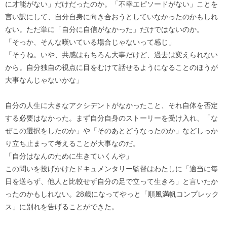
に才能がない」だけだったのか。「不幸エピソードがない」ことを
言い訳にして、自分自身に向き合おうとしていなかったのかもしれ
ない。ただ単に「自分に自信がなかった」だけではないのか。
「そっか、そんな嘆いている場合じゃないって感じ」
「そうね。いや、共感はもちろん大事だけど、過去は変えられない
から。自分独自の視点に目をむけて話せるようになることのほうが
大事なんじゃないかな」
自分の人生に大きなアクシデントがなかったこと、それ自体を否定
する必要はなかった。まず自分自身のストーリーを受け入れ、「な
ぜこの選択をしたのか」や「そのあとどうなったのか」などしっか
り立ち止まって考えることが大事なのだ。
「自分はなんのために生きていくんや」
この問いを投げかけたドキュメンタリー監督はわたしに「適当に毎
日を送らず、他人と比較せず自分の足で立って生きろ」と言いたか
ったのかもしれない。28歳になってやっと「順風満帆コンプレック
ス」に別れを告げることができた。