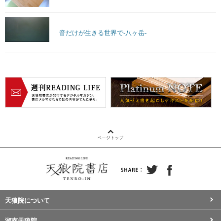
音だけが生きる世界で-八ヶ岳-
天狼院について
湘南天狼院