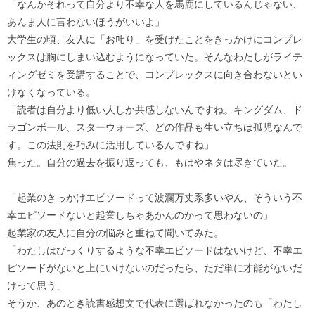
「なんかそれって自分より不幸な人を馬鹿にしているんじゃない、
あんま人に言わないほうがいいよ」
大学生の頃、友人に「お𠮟り」を受けたことをきっかけにコンプレ
ックスは胸にしまい込むようになっていた。そんなわたしがライテ
ィングゼミを受講することで、コンプレックスに向き合わないとい
けなくなっている。
「読者は自分より低い人しか共感しないんですね。キングダム、ド
ラゴンボール、スターウォーズ、どの作品も生い立ちは孤児なんで
す。この法則を巧みに活用しているんですね」
焦った。自分の過去を振り返っても、もはやネタは尽きていた。
「起業のきっかけエピソードって波瀾万丈系多いやん、そういう不
幸エピソードないと起業しちゃあかんのかって思わないの」
起業家の友人に自分の悩みと重ねて聞いてみた。
「わたしはびっくりするような不幸エピソードはないけど、不幸エ
ピソードがないと上にいけないのだったら、ただ単に才能がないだ
けって思う」
そうか、あのとき読書感想文で代表に選ばれなかったのも「わたし