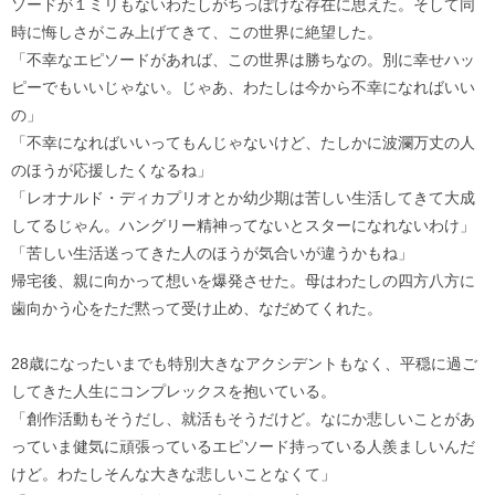
ソードが１ミリもないわたしがちっぽけな存在に思えた。そして同
時に悔しさがこみ上げてきて、この世界に絶望した。
「不幸なエピソードがあれば、この世界は勝ちなの。別に幸せハッ
ピーでもいいじゃない。じゃあ、わたしは今から不幸になればいい
の」
「不幸になればいいってもんじゃないけど、たしかに波瀾万丈の人
のほうが応援したくなるね」
「レオナルド・ディカプリオとか幼少期は苦しい生活してきて大成
してるじゃん。ハングリー精神ってないとスターになれないわけ」
「苦しい生活送ってきた人のほうが気合いが違うかもね」
帰宅後、親に向かって想いを爆発させた。母はわたしの四方八方に
歯向かう心をただ黙って受け止め、なだめてくれた。
28歳になったいまでも特別大きなアクシデントもなく、平穏に過ご
してきた人生にコンプレックスを抱いている。
「創作活動もそうだし、就活もそうだけど。なにか悲しいことがあ
っていま健気に頑張っているエピソード持っている人羨ましいんだ
けど。わたしそんな大きな悲しいことなくて」