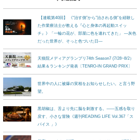
【連載第40回】 《“治す側”から”治される側”を経験し
た作業療法士が教える『心と身体の再起動スイッ
チ』》「一輪の花が、部屋に色を連れてきた」 ―灰色
だった世界が、そっと色づいた日―
天狼院メディアグランプリ74th Season7 (7/28~8/2）
結果＆ランキング発表〔TENRO-IN GRAND PRIX〕
世界中の人に被爆の実相をお知らせしたい。と言う野
望。
黒胡椒は、舌より先に脳を刺激する。——五感を取り
戻す、小さな冒険《週刊READING LIFE Vol.367「ス
パイス 」》