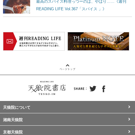
最高のスパイス料理っつーのは、やはり……《週刊
READING LIFE Vol.367「スパイス 」》
天狼院について
湘南天狼院
京都天狼院