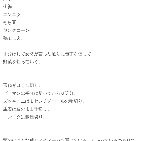
生姜
ニンニク
そら豆
ヤングコーン
鶏モモ肉。
手分けして女将が言った通りに包丁を使って
野菜を切っていく。
玉ねぎはくし切り。
ピーマンは半分に切ってから６等分。
ズッキーニは１センチメートルの輪切り。
生姜は皮のまま千切り。
ニンニクは微塵切り。
頭ではこんな感じとイメージも湧いているしわかっているつもりで