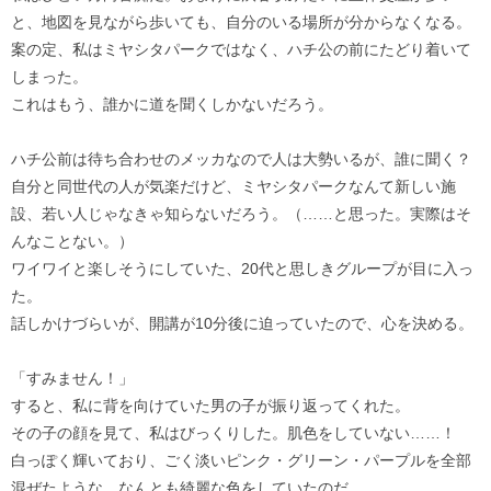
と、地図を見ながら歩いても、自分のいる場所が分からなくなる。
案の定、私はミヤシタパークではなく、ハチ公の前にたどり着いて
しまった。
これはもう、誰かに道を聞くしかないだろう。
ハチ公前は待ち合わせのメッカなので人は大勢いるが、誰に聞く？
自分と同世代の人が気楽だけど、ミヤシタパークなんて新しい施
設、若い人じゃなきゃ知らないだろう。（……と思った。実際はそ
んなことない。）
ワイワイと楽しそうにしていた、20代と思しきグループが目に入っ
た。
話しかけづらいが、開講が10分後に迫っていたので、心を決める。
「すみません！」
すると、私に背を向けていた男の子が振り返ってくれた。
その子の顔を見て、私はびっくりした。肌色をしていない……！
白っぽく輝いており、ごく淡いピンク・グリーン・パープルを全部
混ぜたような、なんとも綺麗な色をしていたのだ。