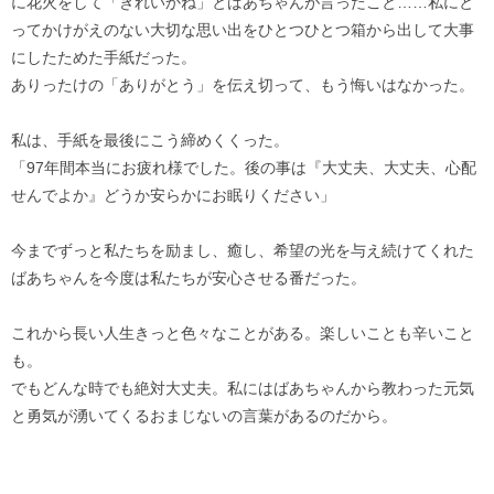
に花火をして「きれいかね」とばあちゃんが言ったこと……私にと
ってかけがえのない大切な思い出をひとつひとつ箱から出して大事
にしたためた手紙だった。
ありったけの「ありがとう」を伝え切って、もう悔いはなかった。
私は、手紙を最後にこう締めくくった。
「97年間本当にお疲れ様でした。後の事は『大丈夫、大丈夫、心配
せんでよか』どうか安らかにお眠りください」
今までずっと私たちを励まし、癒し、希望の光を与え続けてくれた
ばあちゃんを今度は私たちが安心させる番だった。
これから長い人生きっと色々なことがある。楽しいことも辛いこと
も。
でもどんな時でも絶対大丈夫。私にはばあちゃんから教わった元気
と勇気が湧いてくるおまじないの言葉があるのだから。