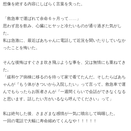
想像を絶する内容にしばらく言葉を失った。
「救急車で運ばれて余命６ヶ月って……」
思わず息を飲み、心臓にヒヤッと冷たいものが通り過ぎた気がし
た。
私は急激に、最近ばあちゃんに電話して近況を聞いたりしていなか
ったことを悔いた。
そんな後悔はすぐさま吹き飛ぶような事を、父は無情にも重ねてき
た。
「緩和ケア病棟に移るのを待って家で看てたんだ。そしたらばあち
ゃんが『もう体がきついから入院したい』って言って。救急車で運
んでもらったらお医者さんが『一週間くらいで会話ができなくなる
と思います。話したい方がいるなら呼んでください』って」
私は絶句した後、さまざまな感情が一気に噴出して嗚咽した。
一回の電話で大幅に寿命縮めてくんなや！！！！！