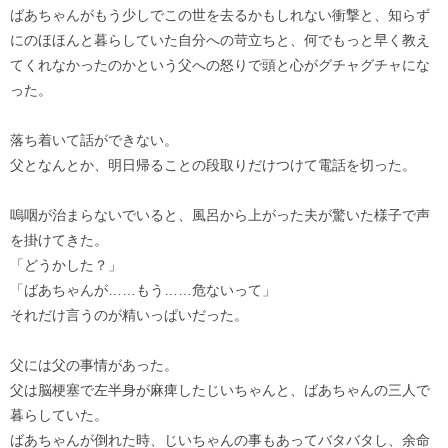
ばあちゃんがもう少しでこの世を去るかもしれない衝撃と、知らず
にのほほんと暮らしていた自分への苛立ちと、何でもっと早く教え
てくれなかったのかという父への怒りで頭と心がグチャグチャにな
った。
落ち着いて話ができない。
父となんとか、明日帰ることの段取りだけつけて電話を切った。
嗚咽が治まらないでいると、風呂から上がった夫が驚いた様子で声
を掛けてきた。
「どうかした？」
「ばあちゃんが……もう……危ないって」
それだけ言うのが精いっぱいだった。
父には父の事情があった。
父は脳梗塞で左半身が麻痺したじいちゃんと、ばあちゃんの三人で
暮らしていた。
ばあちゃんが倒れた時、じいちゃんの事もあってバタバタし、余命