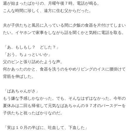
週が始まったばかりの、月曜午後７時。電話が鳴る。
こんな時間に珍しく、遠方に住む父からだった。
夫が子供たちと風呂に入っている間に夕飯の食器を片付けてしまい
たい。イヤホンで家事をしながら話を聞くかと気軽に電話を取る。
「あ、もしもし？ どした？」
「おう。ちょっといいか」
父のピンと張り詰めたような声。
何かあったのかと、食器を洗うのをやめリビングのイスに腰掛けて
背筋を伸ばした。
「ばあちゃんがさ」
もう嫌な予感しかなかった。でも、そんなはずはなかった。今年の
夏休みは二回も帰省して元気なばあちゃんの９７才のバースデーを
子供たちと祝ったばかりなのだ。
「実は１０月の半ばに、吐血して、下血した」