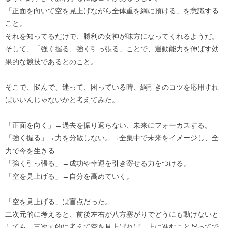
「正面を向いて空を見上げながら全体重を綱に預ける」を意識する
こと。
それを知ってるだけで、勝利の女神が味方になってくれるようだ。
そして、「強く握る、強く引っ張る」ことで、運動能力を伸ばす効
果的な競技であるとのこと。
そこで、悩んで、迷って、困っている時、綱引きのコツを応用すれ
ばいいんじゃないかと考えてみた。
「正面を向く」→過去を振り返らない、未来にフォーカスする。
「強く握る」→力を分散しない。→全集中で未来をイメージし、全
力で今を生きる
「強く引っ張る」→成功や幸運を引き寄せる力をつける。
「空を見上げる」→自分を高めていく。
「空を見上げる」は盲点だった。
二次元的に考えると、前後左右が八方塞がりでどうにも動けないと
しても、三次元的に考えて空を見上げれば、上に進むことだってで