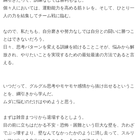
個々人においては、運動能力を高める筋トレを。そして、ひとり一
人の力を結集してチーム戦に臨む。
なので、私たちも、自分磨きや努力なしでは自分との闘いに勝つこ
とはできないだろう。
日々、思考パターンを変える訓練を続けることこそが、悩みから解
放され、やりたいことを実現するための最短最速の方法であると言
える。
いつだって、グルグル思考やモヤモヤ感情から抜け出せるというこ
とを、綱引きから学んだ。
ムダに悩むのだけはやめようと思う。
まずは雑音まつりから退場するとしよう。
目の前に立ちはだかる不安・恐怖・困難という巨大な壁を、力わざ
でぶっ壊すより、壁なんてなかったかのように消し去って、スルリ