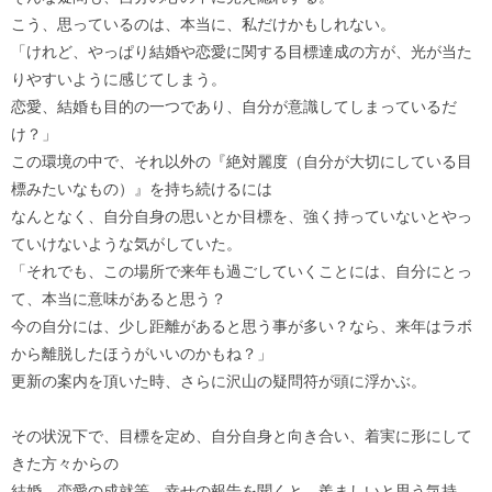
こう、思っているのは、本当に、私だけかもしれない。
「けれど、やっぱり結婚や恋愛に関する目標達成の方が、光が当た
りやすいように感じてしまう。
恋愛、結婚も目的の一つであり、自分が意識してしまっているだ
け？」
この環境の中で、それ以外の『絶対麗度（自分が大切にしている目
標みたいなもの）』を持ち続けるには
なんとなく、自分自身の思いとか目標を、強く持っていないとやっ
ていけないような気がしていた。
「それでも、この場所で来年も過ごしていくことには、自分にとっ
て、本当に意味があると思う？
今の自分には、少し距離があると思う事が多い？なら、来年はラボ
から離脱したほうがいいのかもね？」
更新の案内を頂いた時、さらに沢山の疑問符が頭に浮かぶ。
その状況下で、目標を定め、自分自身と向き合い、着実に形にして
きた方々からの
結婚、恋愛の成就等、幸せの報告を聞くと、羨ましいと思う気持