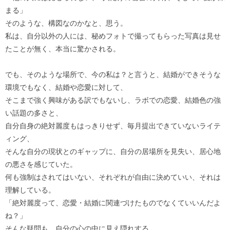
まる」
そのような、構図なのかなと、思う。
私は、自分以外の人には、秘めフォトで撮ってもらった写真は見せ
たことが無く、本当に驚かされる。
でも、そのような場所で、今の私は？と言うと、結婚ができそうな
環境でもなく、結婚や恋愛に対して、
そこまで強く興味がある訳でもないし、ラボでの恋愛、結婚色の強
い話題の多さと、
自分自身の絶対麗度もはっきりせず、毎月提出できていないライテ
ィング、
そんな自分の現状とのギャップに、自分の居場所を見失い、居心地
の悪さを感じていた。
何も強制はされてはいない、それぞれが自由に決めていい、それは
理解している。
「絶対麗度って、恋愛・結婚に関連づけたものでなくていいんだよ
ね？」
そんな疑問も、自分の心の中に見え隠れする。