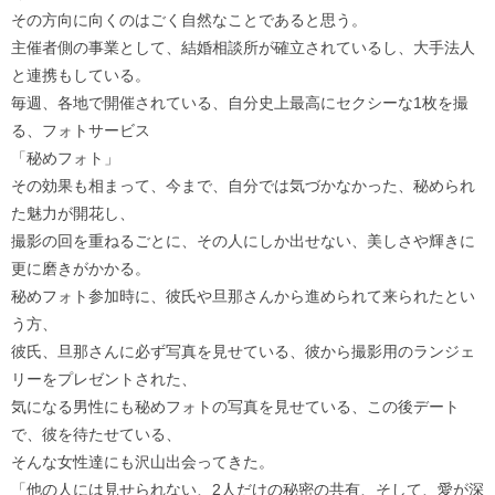
その方向に向くのはごく自然なことであると思う。
主催者側の事業として、結婚相談所が確立されているし、大手法人
と連携もしている。
毎週、各地で開催されている、自分史上最高にセクシーな1枚を撮
る、フォトサービス
「秘めフォト」
その効果も相まって、今まで、自分では気づかなかった、秘められ
た魅力が開花し、
撮影の回を重ねるごとに、その人にしか出せない、美しさや輝きに
更に磨きがかかる。
秘めフォト参加時に、彼氏や旦那さんから進められて来られたとい
う方、
彼氏、旦那さんに必ず写真を見せている、彼から撮影用のランジェ
リーをプレゼントされた、
気になる男性にも秘めフォトの写真を見せている、この後デート
で、彼を待たせている、
そんな女性達にも沢山出会ってきた。
「他の人には見せられない、2人だけの秘密の共有、そして、愛が深