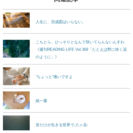
人生に、完成図はいらない。
こちとら、ひっそりとなんて咲いてらんないんすわ
《週刊READING LIFE Vol.368「たとえば野に咲く花
のように」》
“ちょっと”痛いですよ
紙一重
音だけが生きる世界で-八ヶ岳-