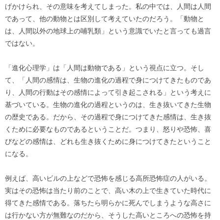
げかけられ、その意味を考えてしまった。私の中では、人間は人間
であって、他の動物とは区別して考えていたのだろう。「動物と
は、人間以外の地球上の哺乳類」という意識でいたと言っても過言
ではない。
「進化心理学」は「人間は動物である」という視点に立つ。そし
て、「人間の感情は、生物の進化の過程で身につけてきたものであ
り、人間の行動はその感情によって引き起こされる」という考えに
基づいている。生物の進化の過程というのは、生き抜いてきた生物
の歴史である。だから、その過程で身につけてきた感情は、生き抜
くために必要なものであるということだ。つまり、怒りや恐怖、喜
びなどの感情は、どれも生き抜くために身につけてきたということ
になる。
例えば、高いビルの上などで恐怖を感じる高所恐怖症の人がいる。
実はその恐怖は当たり前のことで、高い木の上で生きていた時代に
得てきた感情である。落ちたら明らかに死んでしまうような高さに
は行かない方が無難なのだから、そうした高いところへの恐怖を持