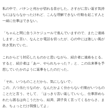
私の中で、パチンと何かが切れる音がした。さすがに言い返す気持
ちにはならなかったけれど、こんな理解できない行動を起こす人と
一緒に仕事はできない。
「ちゃんと間に合うスケジュールで進んでいますので、またご連絡
します」と言い、なんとか電話を切ったが、心の中には激しい風が
吹き荒れていた。
これからどう対応したものかと思いながら、紹介者に連絡をとる。
すると、紹介者は「あー、やられちゃった？」と、この出来事を予
想していたかのように返事をしたのだった。
「それ、いつものことだから。気にしないで」
この、八つ当たりなのか、なんだかよく分からない行動がいつもの
ことだと言う。そして、「はっきり言い返していいし、仕事辞めら
れたら困るは向こうだから、結局、調子良く言ってくるからさ。ま
あ、ちょっとだけ我慢してよ」