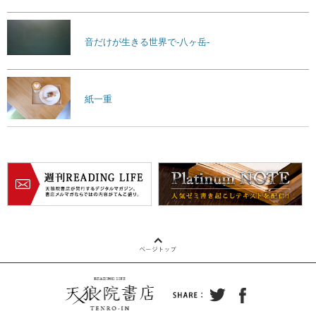
音だけが生きる世界で-八ヶ岳-
紙一重