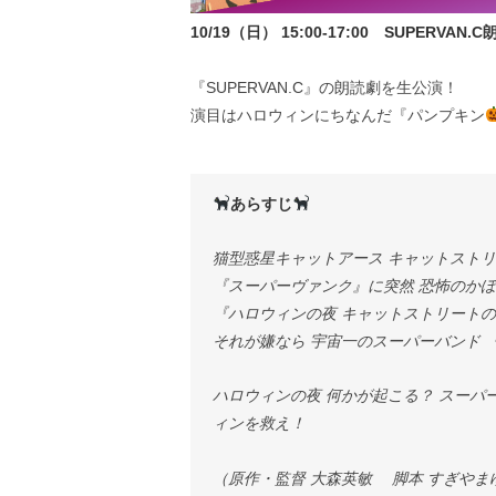
10/19（日） 15:00-17:00 SUPERVAN
『SUPERVAN.C』の朗読劇を生公演！
演目はハロウィンにちなんだ『パンプキン
あらすじ
猫型惑星キャットアース キャットストリ
『スーパーヴァンク』に突然 恐怖のかぼ
『ハロウィンの夜 キャットストリートの
それが嫌なら 宇宙一のスーパーバンド 
​​​ハロウィンの夜 何かが起こる？ スー
ィンを救え！
（原作・監督 大森英敏 脚本 すぎやま