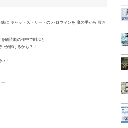
一緒に キャットストリートの ハロウィンを 魔の手から 救お
ドを朗読劇の作中で叫ぶと、
呪いが解けるかも？！
定中！
ョー