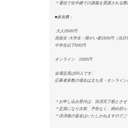
＊通信で生中継での講義を受講される際
■参加費：
​ 大人2500円
高校生･大学生・障がい者1500円（当
中学生以下500円
​オンライン 1500円
​会場定員は50人です。
応募者多数の場合は立ち見・オンライン
＊お申し込み受付は、決済完了順とさせ
＊定員になり次第、予告なく、締め切ら
＊決済後の返金はいたしかねますのでご