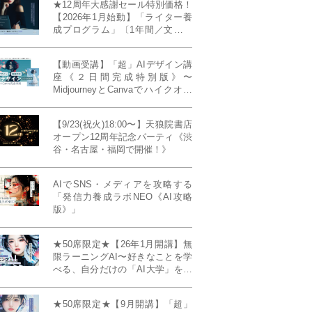
★12周年大感謝セール特別価格！
【2026年1月始動】「ライター養
成プログラム」〔1年間／文章講
座受け放題＋週1フィードバッ
ク〕〜“読む人を動かすライタ
【動画受講】「超」AIデザイン講
ー”へ、全国どこからでも。〜《全
座《２日間完成特別版》〜
店舗リアルタイム参加OK／録画
MidjourneyとCanvaでハイクオリ
視聴対応／限定4席》
ティ・デザインを自在に生成
【9/23(祝火)18:00〜】天狼院書店
オープン12周年記念パーティ《渋
谷・名古屋・福岡で開催！》
AIでSNS・メディアを攻略する
「発信力養成ラボNEO《AI攻略
版》」
★50席限定★【26年1月開講】無
限ラーニングAI〜好きなことを学
べる、自分だけの「AI大学」を作
る〜《4ヶ月完成本講座》
★50席限定★【9月開講】「超」