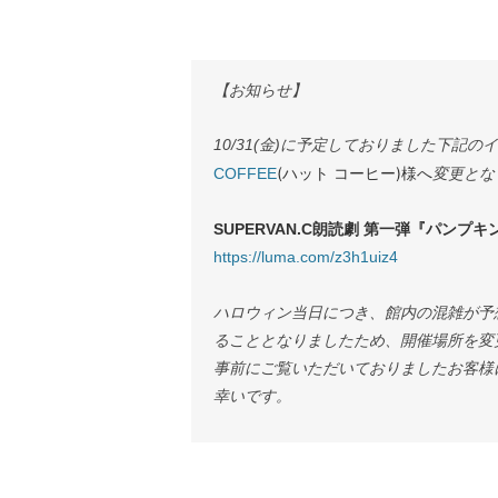
【お知らせ】
10/31(金)に予定しておりました下記
(ハット コーヒー)様へ
COFFEE
変更とな
SUPERVAN.C朗読劇 第一弾『パンプキ
https://luma.com/z3h1uiz4
ハロウィン当日につき、館内の混雑が予想され
ることとなりましたため、開催場所を変
事前にご覧いただいておりましたお客様
幸いです。