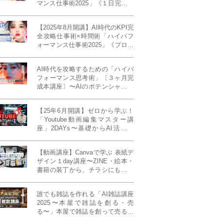
マンス仕事術2025」《１日完成特
別版》
【2025年8月開講】AI時代のKPI完
全攻略仕事術×時間術「ハイパフ
ォーマンス仕事術2025」《プロフ
ェッショナル版／６ヶ月完成本講
座》《50名限定》
AI時代を攻略するための「ハイパ
フォーマンス思考術」〔３ヶ月完
成本講座〕〜AIのポテンシャルを
最大限に引き出す必修メソッド〜
《50名様限定》
【25年6月開講】ゼロから学ぶ！
「Youtube動画編集マスター講
座」2DAYs〜基礎からAI活用ま
で！〈初心者大歓迎〉
【動画講座】Canvaで学ぶ 表紙デ
ザイン１day講座〜ZINE・絵本・
書籍の装丁から、チラシにも活か
せるレイアウト術まで！〜
誰でも雑誌を作れる「AI雑誌講座
2025〜本屋で雑誌を創る・売
る〜」本屋で雑誌を創って売る！