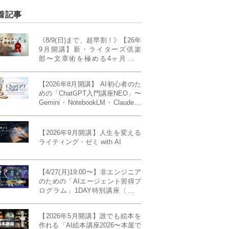
着記事
《8/9(日)まで、超早割！》【26年
9月開講】新・ライターズ倶楽
部〜文章術を極める4ヶ月講義
《「ライティング・ゼミ」の上級
コース／50席限定》
【2026年8月開講】 AI初心者のた
めの「ChatGPT入門講座NEO」〜
Gemini・NotebookLM・Claudeま
で、目的で使い分けられるように
なる4ヶ月〜〔４ヶ月完成基礎講
座〕
【2026年9月開講】人生を変える
ライティング・ゼミ with AI
【4/27(月)19:00〜】非エンジニア
のための「AIエージェント習得プ
ログラム」1DAY特別講座〔パワ
ーアップ版〕
【2026年5月開講】誰でも絵本を
作れる「AI絵本講座2026〜本屋で