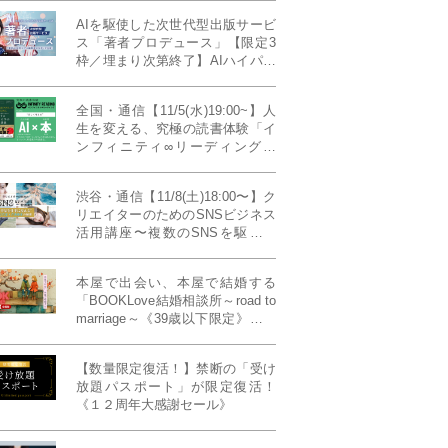
AIを駆使した次世代型出版サービ
ス「著者プロデュース」【限定3
枠／埋まり次第終了】AIハイパー
プレス・システム搭載
全国・通信【11/5(水)19:00~】人
生を変える、究極の読書体験「イ
ンフィニティ∞リーディング／
INFINITY ∞ READING」TYPE
W 11月課題本『THIRD
渋谷・通信【11/8(土)18:00〜】ク
MILLENNIUM THINKING アメリ
リエイターのためのSNSビジネス
カ最高峰大学の人気講義』
活用講座〜複数のSNSを駆使し
て“作品を仕事に変える”写真家・
青山裕企先生ご登壇！《発信力養
本屋で出会い、本屋で結婚する
成ラボPresents》
「BOOKLove結婚相談所～road to
marriage～《39歳以下限定》」全
国4拠点/関東/中部/関西/九州
【数量限定復活！】禁断の「受け
放題パスポート」が限定復活！
《１２周年大感謝セール》