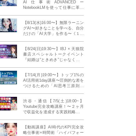
AI仕事術ADVANCEDー
NotebookLMを使って仕事に革命
を起こす！〔４ヶ月本講座〕
【8/13(水)16:00〜】無限ラーニン
グAI〜好きなことを学べる、自分
だけの「AI大学」を作る〜《１日
完成特別版》
【8/24(日)19:30〜】IBJ × 天狼院
書店スペシャルトークイベント
『結婚は“ときめき”じゃなくて、
マーケティングだ！？』〜データ
で読み解く、人生が変わる出会い
【7/14(月)19:00〜】トップ1%の
のカタチ〜《BOOKLove結婚相談
AI活用術1day講座〜圧倒的な差を
所presents》
つけるための「AI思考三原則」
《生成AIの教科書(35,000文字分)
プレゼント！》
渋谷・通信【7/5(土)18:00~】
Youtube完全攻略講座！〜２ヶ月
で収益化を達成する実践戦略！ゲ
スト：Norihikoさん(Youtube／映
像クリエイター)《Presented by
【動画講座】AI時代のKPI完全攻
発信力養成ラボNEO》
略仕事術×時間術「ハイパフォー