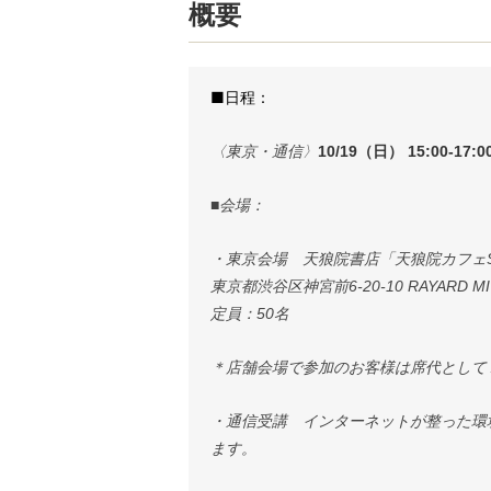
概要
■日程：
〈東京・通信〉
10/19（日） 15:00-17:0
■会場：
・東京会場 天狼院書店「天狼院カフェSH
東京都渋谷区神宮前6-20-10 RAYARD MIY
定員：50名
＊店舗会場で参加のお客様は席代として
・通信受講 インターネットが整った環
ます。