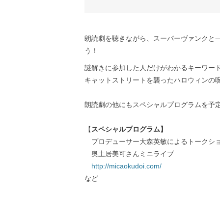
朗読劇を聴きながら、​​​スーパーヴァンクと
う！
​謎解きに参加した人だけがわかるキーワー
キャットストリートを襲ったハロウィンの
朗読劇の他にもスペシャルプログラムを予
​【
スペシャルプログラム】
プロデューサー大森英敏によるトークシ
奥土居美可さんミニライブ
http://micaokudoi.com/
など