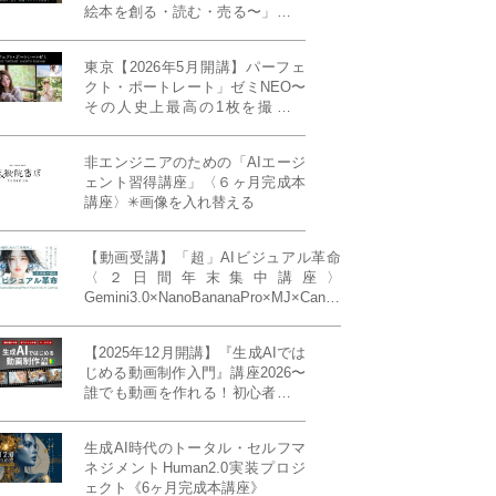
絵本を創る・読む・売る〜」イン
ディーズ対応版！あなたの作品を
天狼院書店で販売しよう！《各店
東京【2026年5月開講】パーフェ
20名限定》
クト・ポートレート」ゼミNEO〜
その人史上最高の1枚を撮る！
「撮り（モデル撮影）」「見せ
（講評）」「発表する（展示会開
非エンジニアのための「AIエージ
催）」《初参加大歓迎／12名限
ェント習得講座」〈６ヶ月完成本
定》
講座〉✳︎画像を入れ替える
【動画受講】「超」AIビジュアル革命
〈２日間年末集中講座〉
Gemini3.0×NanoBananaPro×MJ×Canva
＝「超」AIビジュアル革命《50席限
定》
【2025年12月開講】『生成AIでは
じめる動画制作入門』講座2026〜
誰でも動画を作れる！初心者から
始める3ヶ月動画制作プログラム
生成AI時代のトータル・セルフマ
ネジメントHuman2.0実装プロジ
ェクト《6ヶ月完成本講座》