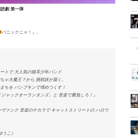
.C朗読劇 第一弾
パニックニャ！』。
ートで 大人気の猫耳少年バンド
ちゃ大魔王？から 挑戦状が届く。
まちを パンプキンで埋めつくす！
「ジャックオーランタンズ」と 音楽で勝負しろ！』
パーヴァンク 音楽のチカラで キャットストリートの ハロウ
ゆうこ）