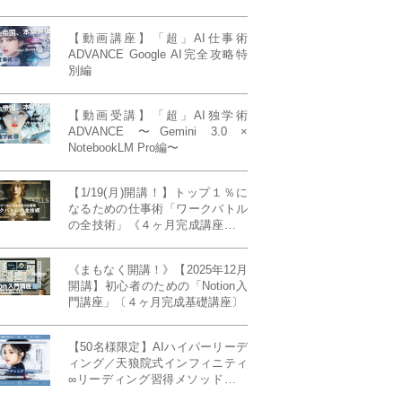
【動画講座】「超」AI仕事術
ADVANCE Google AI完全攻略特
別編
【動画受講】「超」AI独学術
ADVANCE 〜Gemini 3.0 ×
NotebookLM Pro編〜
【1/19(月)開講！】トップ１％に
なるための仕事術「ワークバトル
の全技術」《４ヶ月完成講座》ー
最強の時間術×脳科学×令和の武士
道ー 【50席限定】
《まもなく開講！》【2025年12月
開講】初心者のための「Notion入
門講座」〔４ヶ月完成基礎講座〕
【50名様限定】AIハイパーリーデ
ィング／天狼院式インフィニティ
∞リーディング習得メソッド《４
ヶ月完成本講座》