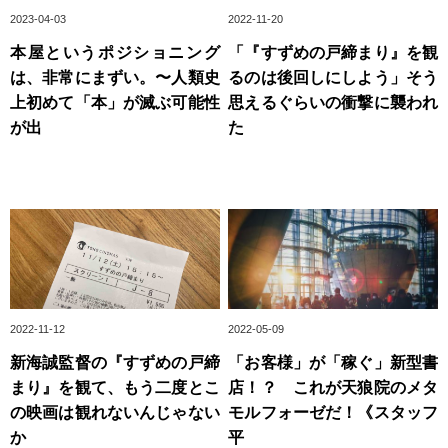
2023-04-03
2022-11-20
本屋というポジショニング
「『すずめの戸締まり』を観
は、非常にまずい。〜人類史
るのは後回しにしよう」そう
上初めて「本」が滅ぶ可能性
思えるぐらいの衝撃に襲われ
が出
た
2022-11-12
2022-05-09
新海誠監督の『すずめの戸締
「お客様」が「稼ぐ」新型書
まり』を観て、もう二度とこ
店！？ これが天狼院のメタ
の映画は観れないんじゃない
モルフォーゼだ！《スタッフ
か
平