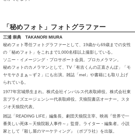
「秘めフォト」フォトグラファー
三浦 崇典 TAKANORI MIURA
秘めフォト専任フォトグラファーとして、19歳から69歳までの女性
の「秘めフォト」をこれまで1,000名様以上撮影している。
ソニー・イメージング・プロサポート会員。プロカメラマン。
秘めフォトのカメラマンとして、TV「有吉くんの正直さんぽ」「モ
ヤモヤさまぁ～ず２」にも出演。雑誌「mel」や書籍にも取り上げ
られている。
1977年宮城県生まれ。株式会社インパルス代表取締役。株式会社東
京プライズエージェンシー代表取締役。天狼院書店オーナー。スタ
ジオ天狼院代表。
雑誌「READING LIFE」編集長。劇団天狼院主宰。映画『世界で一
番美しい死体～天狼院殺人事件～』監督。ライター・編集者。小説
家として『殺し屋のマーケティング』（ポプラ社）を出版。