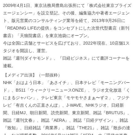
2009年4月1日、東京法務局豊島出張所にて「株式会社東京プライズ
エージェンシー」を設立登記。その後、編集協力や著者エージェン
ト、版元営業のコンサルティング業等を経て、2013年9月26日に
「READING LIFEの提供」をコンセプトにした次世代型書店（新刊
書店）「天狼院書店」を東京池袋にオープン。
今は全国に店舗とサービスを広げており、2022年現在、10店舗1ス
タジオを開設し、運営。
雑誌『週刊ダイヤモンド』、『日経ビジネス』にて書評コーナーを
連載。
【メディア出演】（一部抜粋）
NHK「おはよう日本」「あさイチ」、日本テレビ「モーニングバー
ド」、BS11「ウィークリーニュースONZE」、ラジオ文化放送「く
にまるジャパン」、テレビ東京「モヤモヤさまぁ〜ず２」、フジテ
レビ「有吉くんの正直さんぽ」、J-WAVE、NHKラジオ、日経新
聞、日経MJ、朝日新聞、読売新聞、東京新聞、雑誌『BRUTUS』、
雑誌『週刊文春』、雑誌『AERA』、雑誌『日経デザイン』、雑誌
『致知』、日経雑誌『商業界』、雑誌『THE21』、雑誌『散歩の達