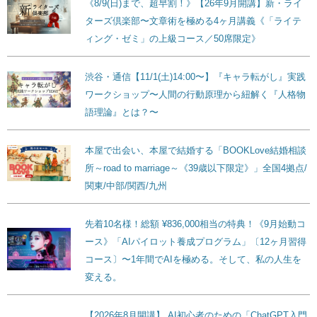
《8/9(日)まで、超早割！》【26年9月開講】新・ライ
ターズ倶楽部〜文章術を極める4ヶ月講義《「ライテ
ィング・ゼミ」の上級コース／50席限定》
渋谷・通信【11/1(土)14:00〜】『キャラ転がし』実践
ワークショップ〜人間の行動原理から紐解く『人格物
語理論』とは？〜
本屋で出会い、本屋で結婚する「BOOKLove結婚相談
所～road to marriage～《39歳以下限定》」全国4拠点/
関東/中部/関西/九州
先着10名様！総額 ¥836,000相当の特典！《9月始動コ
ース》「AIパイロット養成プログラム」〔12ヶ月習得
コース〕〜1年間でAIを極める。そして、私の人生を
変える。
【2026年8月開講】 AI初心者のための「ChatGPT入門