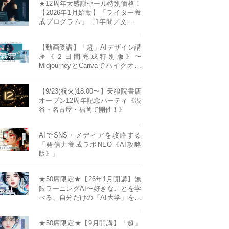
★12周年大感謝セール特別価格！
【2026年1月始動】「ライター養
成プログラム」〔1年間／文章講
座受け放題＋週1フィードバッ
ク〕〜“読む人を動かすライタ
【動画受講】「超」AIデザイン講
ー”へ、全国どこからでも。〜《全
座《２日間完成特別版》〜
店舗リアルタイム参加OK／録画
MidjourneyとCanvaでハイクオリ
視聴対応／限定4席》
ティ・デザインを自在に生成
【9/23(祝火)18:00〜】天狼院書店
オープン12周年記念パーティ《渋
谷・名古屋・福岡で開催！》
AIでSNS・メディアを攻略する
「発信力養成ラボNEO《AI攻略
版》」
★50席限定★【26年1月開講】無
限ラーニングAI〜好きなことを学
べる、自分だけの「AI大学」を作
る〜《4ヶ月完成本講座》
★50席限定★【9月開講】「超」