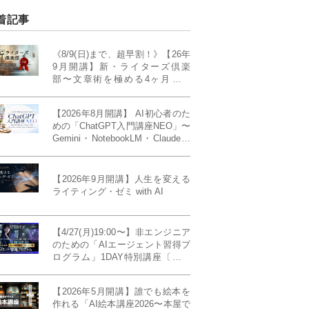
着記事
《8/9(日)まで、超早割！》【26年
9月開講】新・ライターズ倶楽
部〜文章術を極める4ヶ月講義
《「ライティング・ゼミ」の上級
コース／50席限定》
【2026年8月開講】 AI初心者のた
めの「ChatGPT入門講座NEO」〜
Gemini・NotebookLM・Claudeま
で、目的で使い分けられるように
なる4ヶ月〜〔４ヶ月完成基礎講
座〕
【2026年9月開講】人生を変える
ライティング・ゼミ with AI
【4/27(月)19:00〜】非エンジニア
のための「AIエージェント習得プ
ログラム」1DAY特別講座〔パワ
ーアップ版〕
【2026年5月開講】誰でも絵本を
作れる「AI絵本講座2026〜本屋で