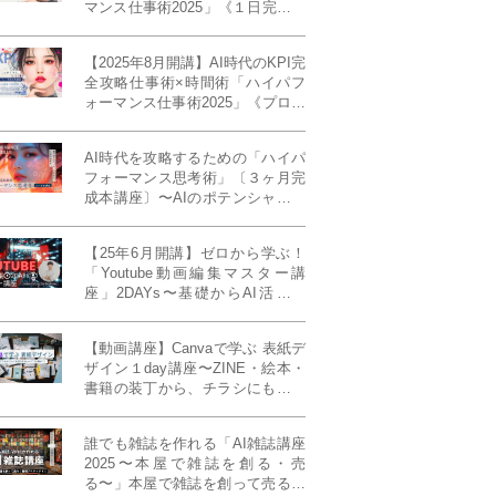
マンス仕事術2025」《１日完成特
別版》
【2025年8月開講】AI時代のKPI完
全攻略仕事術×時間術「ハイパフ
ォーマンス仕事術2025」《プロフ
ェッショナル版／６ヶ月完成本講
座》《50名限定》
AI時代を攻略するための「ハイパ
フォーマンス思考術」〔３ヶ月完
成本講座〕〜AIのポテンシャルを
最大限に引き出す必修メソッド〜
《50名様限定》
【25年6月開講】ゼロから学ぶ！
「Youtube動画編集マスター講
座」2DAYs〜基礎からAI活用ま
で！〈初心者大歓迎〉
【動画講座】Canvaで学ぶ 表紙デ
ザイン１day講座〜ZINE・絵本・
書籍の装丁から、チラシにも活か
せるレイアウト術まで！〜
誰でも雑誌を作れる「AI雑誌講座
2025〜本屋で雑誌を創る・売
る〜」本屋で雑誌を創って売る！