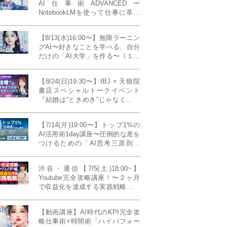
AI仕事術ADVANCEDー
NotebookLMを使って仕事に革命
を起こす！〔４ヶ月本講座〕
【8/13(水)16:00〜】無限ラーニン
グAI〜好きなことを学べる、自分
だけの「AI大学」を作る〜《１日
完成特別版》
【8/24(日)19:30〜】IBJ × 天狼院
書店スペシャルトークイベント
『結婚は“ときめき”じゃなくて、
マーケティングだ！？』〜データ
で読み解く、人生が変わる出会い
【7/14(月)19:00〜】トップ1%の
のカタチ〜《BOOKLove結婚相談
AI活用術1day講座〜圧倒的な差を
所presents》
つけるための「AI思考三原則」
《生成AIの教科書(35,000文字分)
プレゼント！》
渋谷・通信【7/5(土)18:00~】
Youtube完全攻略講座！〜２ヶ月
で収益化を達成する実践戦略！ゲ
スト：Norihikoさん(Youtube／映
像クリエイター)《Presented by
【動画講座】AI時代のKPI完全攻
発信力養成ラボNEO》
略仕事術×時間術「ハイパフォー