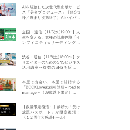
AIを駆使した次世代型出版サービ
ス「著者プロデュース」【限定3
枠／埋まり次第終了】AIハイパー
プレス・システム搭載
全国・通信【11/5(水)19:00~】人
生を変える、究極の読書体験「イ
ンフィニティ∞リーディング／
INFINITY ∞ READING」TYPE
W 11月課題本『THIRD
渋谷・通信【11/8(土)18:00〜】ク
MILLENNIUM THINKING アメリ
リエイターのためのSNSビジネス
カ最高峰大学の人気講義』
活用講座〜複数のSNSを駆使し
て“作品を仕事に変える”写真家・
青山裕企先生ご登壇！《発信力養
本屋で出会い、本屋で結婚する
成ラボPresents》
「BOOKLove結婚相談所～road to
marriage～《39歳以下限定》」全
国4拠点/関東/中部/関西/九州
【数量限定復活！】禁断の「受け
放題パスポート」が限定復活！
《１２周年大感謝セール》