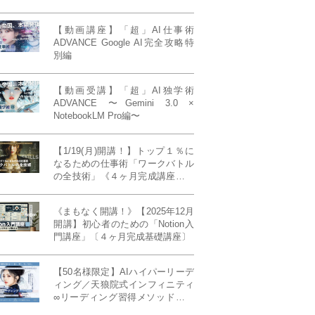
【動画講座】「超」AI仕事術
ADVANCE Google AI完全攻略特
別編
【動画受講】「超」AI独学術
ADVANCE 〜Gemini 3.0 ×
NotebookLM Pro編〜
【1/19(月)開講！】トップ１％に
なるための仕事術「ワークバトル
の全技術」《４ヶ月完成講座》ー
最強の時間術×脳科学×令和の武士
道ー 【50席限定】
《まもなく開講！》【2025年12月
開講】初心者のための「Notion入
門講座」〔４ヶ月完成基礎講座〕
【50名様限定】AIハイパーリーデ
ィング／天狼院式インフィニティ
∞リーディング習得メソッド《４
ヶ月完成本講座》