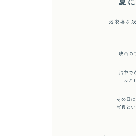
夏
浴衣姿を
映画の
浴衣で
ふと
その日
写真と