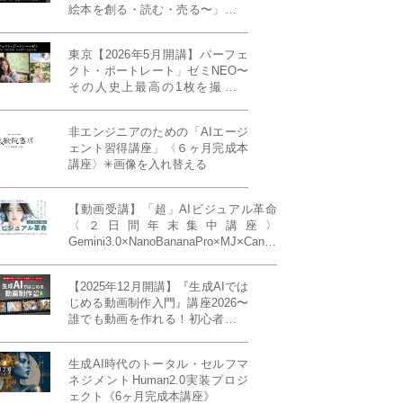
絵本を創る・読む・売る〜」イン
ディーズ対応版！あなたの作品を
天狼院書店で販売しよう！《各店
東京【2026年5月開講】パーフェ
20名限定》
クト・ポートレート」ゼミNEO〜
その人史上最高の1枚を撮る！
「撮り（モデル撮影）」「見せ
（講評）」「発表する（展示会開
非エンジニアのための「AIエージ
催）」《初参加大歓迎／12名限
ェント習得講座」〈６ヶ月完成本
定》
講座〉✳︎画像を入れ替える
【動画受講】「超」AIビジュアル革命
〈２日間年末集中講座〉
Gemini3.0×NanoBananaPro×MJ×Canva
＝「超」AIビジュアル革命《50席限
定》
【2025年12月開講】『生成AIでは
じめる動画制作入門』講座2026〜
誰でも動画を作れる！初心者から
始める3ヶ月動画制作プログラム
生成AI時代のトータル・セルフマ
ネジメントHuman2.0実装プロジ
ェクト《6ヶ月完成本講座》