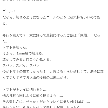
ゴール！
だから、切れるようになったゴールのときは超気持ちいいのであ
る。
修行を積んで？ 家に帰って最初に作ったご飯は「冷麺」 だっ
た。
トマトを切った。
うふっ、１mm幅で切れる。
透かしてみると向こうが見える。
スパッ、スパッ、スパッ
今がトマトの旬でよかった！ と思えるくらい嬉しくて、調子に乗
って切りすぎて具沢山の冷麺の出来上がり。
トマトがキレイに切れると……
他の具材も同じように薄く揃えよう……
その美しさに、せっかくだからキレイに盛り付けねば……
それならば、食卓も片付けて美しく配膳しちゃおう……