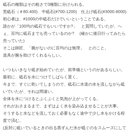
砥石の種類はその粗さで3種類に分けられる。
荒砥石（＃80-400) 中砥石(#700-1200) 仕上げ砥石(#3000-8000)
初心者は、#1000の中砥石だけでいいということである。
誰かが「100均の砥石でもいいですか?」 と質問していたが、へ
ぇ、百均に砥石までも売っているのか? (確かに後日行ってみたら
売っていた)
そこは師匠、「腕がないのに百均のは無理」 とのこと。
道具が腕を助けてくれるらしい。
いつもいきなり砥ぎ始めていたが、前準備というのがあるらしい。
最初に、砥石を水につけてしばらく置く。
今まで、すぐに乾いてしまうので、砥石に水道の水を流しながら砥
いでいたが、それは間違い。
全体を水につけるとぶくぶくと気泡が上がってくる。
それがおさまるまで、まずはよく水を染み込ませることが大事。
そうすると水などを流しておく必要もなく途中で少し水をかける程
度で済む。
(反対に砥いでいるときの出る黒ずんだ水が砥ぐのをスムーズにして