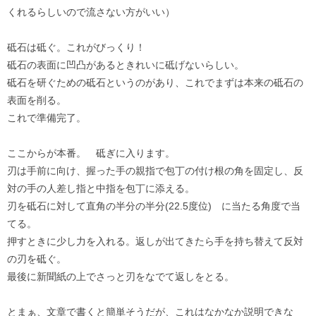
くれるらしいので流さない方がいい）
砥石は砥ぐ。これがびっくり！
砥石の表面に凹凸があるときれいに砥げないらしい。
砥石を研ぐための砥石というのがあり、これでまずは本来の砥石の
表面を削る。
これで準備完了。
ここからが本番。 砥ぎに入ります。
刃は手前に向け、握った手の親指で包丁の付け根の角を固定し、反
対の手の人差し指と中指を包丁に添える。
刃を砥石に対して直角の半分の半分(22.5度位) に当たる角度で当
てる。
押すときに少し力を入れる。返しが出てきたら手を持ち替えて反対
の刃を砥ぐ。
最後に新聞紙の上でさっと刃をなでて返しをとる。
とまぁ、文章で書くと簡単そうだが、これはなかなか説明できな