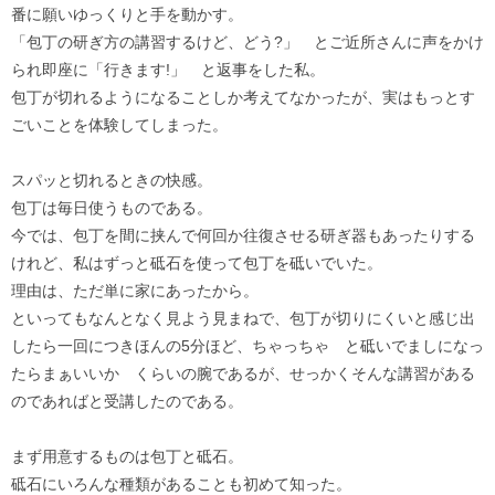
番に願いゆっくりと手を動かす。
「包丁の研ぎ方の講習するけど、どう?」 とご近所さんに声をかけ
られ即座に「行きます!」 と返事をした私。
包丁が切れるようになることしか考えてなかったが、実はもっとす
ごいことを体験してしまった。
スパッと切れるときの快感。
包丁は毎日使うものである。
今では、包丁を間に挟んで何回か往復させる研ぎ器もあったりする
けれど、私はずっと砥石を使って包丁を砥いでいた。
理由は、ただ単に家にあったから。
といってもなんとなく見よう見まねで、包丁が切りにくいと感じ出
したら一回につきほんの5分ほど、ちゃっちゃ と砥いでましになっ
たらまぁいいか くらいの腕であるが、せっかくそんな講習がある
のであればと受講したのである。
まず用意するものは包丁と砥石。
砥石にいろんな種類があることも初めて知った。