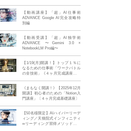
【動画講座】「超」AI仕事術
ADVANCE Google AI完全攻略特
別編
【動画受講】「超」AI独学術
ADVANCE 〜Gemini 3.0 ×
NotebookLM Pro編〜
【1/19(月)開講！】トップ１％に
なるための仕事術「ワークバトル
の全技術」《４ヶ月完成講座》ー
最強の時間術×脳科学×令和の武士
道ー 【50席限定】
《まもなく開講！》【2025年12月
開講】初心者のための「Notion入
門講座」〔４ヶ月完成基礎講座〕
【50名様限定】AIハイパーリーデ
ィング／天狼院式インフィニティ
∞リーディング習得メソッド《４
ヶ月完成本講座》