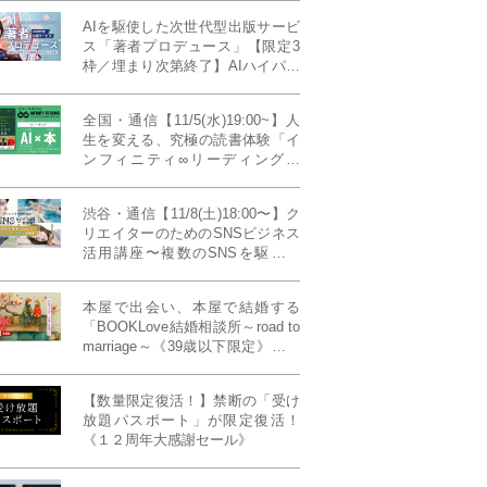
AIを駆使した次世代型出版サービ
ス「著者プロデュース」【限定3
枠／埋まり次第終了】AIハイパー
プレス・システム搭載
全国・通信【11/5(水)19:00~】人
生を変える、究極の読書体験「イ
ンフィニティ∞リーディング／
INFINITY ∞ READING」TYPE
W 11月課題本『THIRD
渋谷・通信【11/8(土)18:00〜】ク
MILLENNIUM THINKING アメリ
リエイターのためのSNSビジネス
カ最高峰大学の人気講義』
活用講座〜複数のSNSを駆使し
て“作品を仕事に変える”写真家・
青山裕企先生ご登壇！《発信力養
本屋で出会い、本屋で結婚する
成ラボPresents》
「BOOKLove結婚相談所～road to
marriage～《39歳以下限定》」全
国4拠点/関東/中部/関西/九州
【数量限定復活！】禁断の「受け
放題パスポート」が限定復活！
《１２周年大感謝セール》