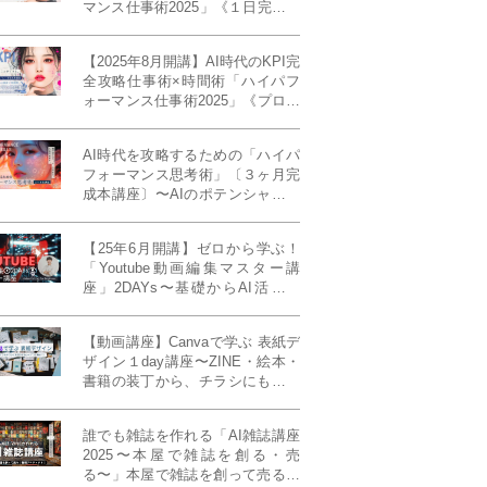
マンス仕事術2025」《１日完成特
別版》
【2025年8月開講】AI時代のKPI完
全攻略仕事術×時間術「ハイパフ
ォーマンス仕事術2025」《プロフ
ェッショナル版／６ヶ月完成本講
座》《50名限定》
AI時代を攻略するための「ハイパ
フォーマンス思考術」〔３ヶ月完
成本講座〕〜AIのポテンシャルを
最大限に引き出す必修メソッド〜
《50名様限定》
【25年6月開講】ゼロから学ぶ！
「Youtube動画編集マスター講
座」2DAYs〜基礎からAI活用ま
で！〈初心者大歓迎〉
【動画講座】Canvaで学ぶ 表紙デ
ザイン１day講座〜ZINE・絵本・
書籍の装丁から、チラシにも活か
せるレイアウト術まで！〜
誰でも雑誌を作れる「AI雑誌講座
2025〜本屋で雑誌を創る・売
る〜」本屋で雑誌を創って売る！