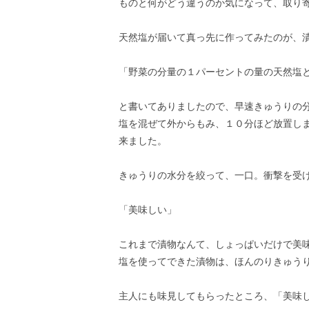
ものと何がどう違うのか気になって、取り
天然塩が届いて真っ先に作ってみたのが、
「野菜の分量の１パーセントの量の天然塩
と書いてありましたので、早速きゅうりの
塩を混ぜて外からもみ、１０分ほど放置し
来ました。
きゅうりの水分を絞って、一口。衝撃を受
「美味しい」
これまで漬物なんて、しょっぱいだけで美
塩を使ってできた漬物は、ほんのりきゅう
主人にも味見してもらったところ、「美味