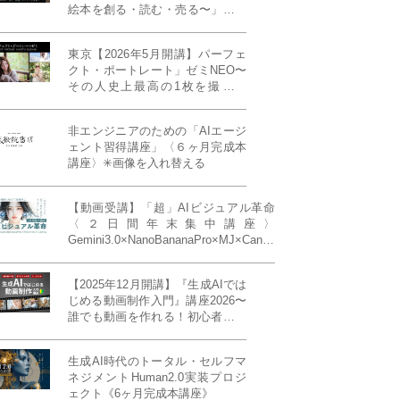
絵本を創る・読む・売る〜」イン
ディーズ対応版！あなたの作品を
天狼院書店で販売しよう！《各店
東京【2026年5月開講】パーフェ
20名限定》
クト・ポートレート」ゼミNEO〜
その人史上最高の1枚を撮る！
「撮り（モデル撮影）」「見せ
（講評）」「発表する（展示会開
非エンジニアのための「AIエージ
催）」《初参加大歓迎／12名限
ェント習得講座」〈６ヶ月完成本
定》
講座〉✳︎画像を入れ替える
【動画受講】「超」AIビジュアル革命
〈２日間年末集中講座〉
Gemini3.0×NanoBananaPro×MJ×Canva
＝「超」AIビジュアル革命《50席限
定》
【2025年12月開講】『生成AIでは
じめる動画制作入門』講座2026〜
誰でも動画を作れる！初心者から
始める3ヶ月動画制作プログラム
生成AI時代のトータル・セルフマ
ネジメントHuman2.0実装プロジ
ェクト《6ヶ月完成本講座》