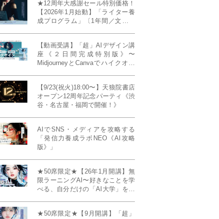
★12周年大感謝セール特別価格！
【2026年1月始動】「ライター養
成プログラム」〔1年間／文章講
座受け放題＋週1フィードバッ
ク〕〜“読む人を動かすライタ
【動画受講】「超」AIデザイン講
ー”へ、全国どこからでも。〜《全
座《２日間完成特別版》〜
店舗リアルタイム参加OK／録画
MidjourneyとCanvaでハイクオリ
視聴対応／限定4席》
ティ・デザインを自在に生成
【9/23(祝火)18:00〜】天狼院書店
オープン12周年記念パーティ《渋
谷・名古屋・福岡で開催！》
AIでSNS・メディアを攻略する
「発信力養成ラボNEO《AI攻略
版》」
★50席限定★【26年1月開講】無
限ラーニングAI〜好きなことを学
べる、自分だけの「AI大学」を作
る〜《4ヶ月完成本講座》
★50席限定★【9月開講】「超」