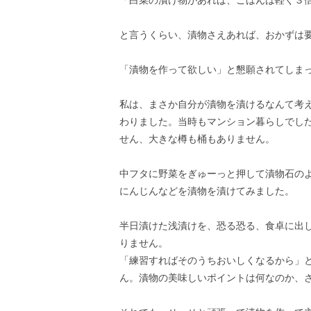
「白菜の漬け物があれば、ごはんは軽く３
と言うくらい、漬物さえあれば、おかずは
「漬物を作って欲しい」と懇願されてしま
私は、まさか自分が漬物を漬けるなんて考
わりました。当時もマンション暮らしでし
せん、大きな樽も桶もありません。
中フタに野菜をぎゅーっと押して漬物石の
にんじんなどを漬物を漬けてみました。
半日漬けた浅漬けを、恐る恐る、食卓に出
りません。
「練習すればそのうちおいしくなるから」
ん。漬物の美味しいポイントは何なのか、