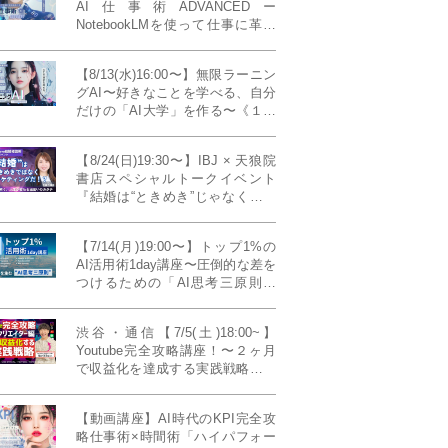
AI仕事術ADVANCEDー
NotebookLMを使って仕事に革命
を起こす！〔４ヶ月本講座〕
【8/13(水)16:00〜】無限ラーニン
グAI〜好きなことを学べる、自分
だけの「AI大学」を作る〜《１日
完成特別版》
【8/24(日)19:30〜】IBJ × 天狼院
書店スペシャルトークイベント
『結婚は“ときめき”じゃなくて、
マーケティングだ！？』〜データ
で読み解く、人生が変わる出会い
【7/14(月)19:00〜】トップ1%の
のカタチ〜《BOOKLove結婚相談
AI活用術1day講座〜圧倒的な差を
所presents》
つけるための「AI思考三原則」
《生成AIの教科書(35,000文字分)
プレゼント！》
渋谷・通信【7/5(土)18:00~】
Youtube完全攻略講座！〜２ヶ月
で収益化を達成する実践戦略！ゲ
スト：Norihikoさん(Youtube／映
像クリエイター)《Presented by
【動画講座】AI時代のKPI完全攻
発信力養成ラボNEO》
略仕事術×時間術「ハイパフォー