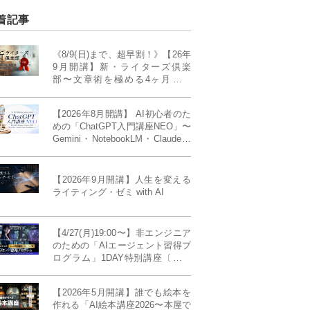
着記事
《8/9(日)まで、超早割！》【26年
9月開講】新・ライターズ倶楽
部〜文章術を極める4ヶ月講義
《「ライティング・ゼミ」の上級
コース／50席限定》
【2026年8月開講】 AI初心者のた
めの「ChatGPT入門講座NEO」〜
Gemini・NotebookLM・Claudeま
で、目的で使い分けられるように
なる4ヶ月〜〔４ヶ月完成基礎講
座〕
【2026年9月開講】人生を変える
ライティング・ゼミ with AI
【4/27(月)19:00〜】非エンジニア
のための「AIエージェント習得プ
ログラム」1DAY特別講座〔パワ
ーアップ版〕
【2026年5月開講】誰でも絵本を
作れる「AI絵本講座2026〜本屋で