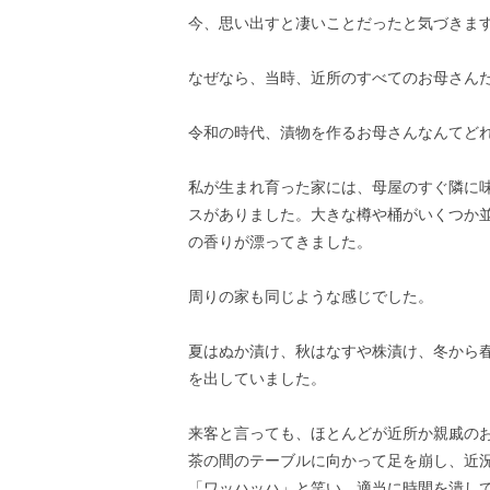
今、思い出すと凄いことだったと気づきま
なぜなら、当時、近所のすべてのお母さん
令和の時代、漬物を作るお母さんなんてど
私が生まれ育った家には、母屋のすぐ隣に
スがありました。大きな樽や桶がいくつか
の香りが漂ってきました。
周りの家も同じような感じでした。
夏はぬか漬け、秋はなすや株漬け、冬から
を出していました。
来客と言っても、ほとんどが近所か親戚の
茶の間のテーブルに向かって足を崩し、近
「ワッハッハ」と笑い、適当に時間を潰し