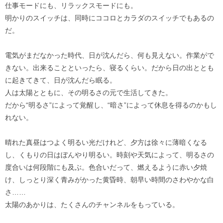
仕事モードにも、リラックスモードにも。
明かりのスイッチは、同時にココロとカラダのスイッチでもあるの
だ。
電気がまだなかった時代、日が沈んだら、何も見えない。作業がで
きない。出来ることといったら、寝るくらい。だから日の出ととも
に起きてきて、日が沈んだら眠る。
人は太陽とともに、その明るさの元で生活してきた。
だから“明るさ”によって覚醒し、“暗さ”によって休息を得るのかもし
れない。
晴れた真昼はつよく明るい光だけれど、夕方は徐々に薄暗くなる
し、くもりの日はぼんやり明るい。時刻や天気によって、明るさの
度合いは何段階にも及ぶ。色合いだって、燃えるように赤い夕焼
け、しっとり深く青みがかった黄昏時、朝早い時間のさわやかな白
さ……
太陽のあかりは、たくさんのチャンネルをもっている。