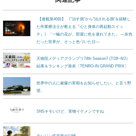
【連載第40回】 《“治す側”から”治される側”を経験し
た作業療法士が教える『心と身体の再起動スイッ
チ』》「一輪の花が、部屋に色を連れてきた」 ―灰色
だった世界が、そっと色づいた日―
天狼院メディアグランプリ74th Season7 (7/28~8/2）
結果＆ランキング発表〔TENRO-IN GRAND PRIX〕
世界中の人に被爆の実相をお知らせしたい。と言う野
望。
SNSキモいけど、実物イケメンですね
テレジン収容所の記憶