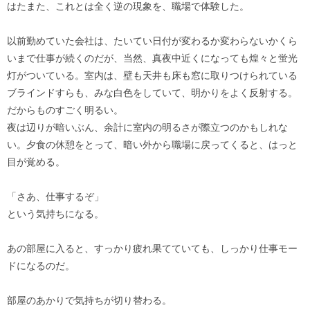
はたまた、これとは全く逆の現象を、職場で体験した。
以前勤めていた会社は、たいてい日付が変わるか変わらないかくら
いまで仕事が続くのだが、当然、真夜中近くになっても煌々と蛍光
灯がついている。室内は、壁も天井も床も窓に取りつけられている
ブラインドすらも、みな白色をしていて、明かりをよく反射する。
だからものすごく明るい。
夜は辺りが暗いぶん、余計に室内の明るさが際立つのかもしれな
い。夕食の休憩をとって、暗い外から職場に戻ってくると、はっと
目が覚める。
「さあ、仕事するぞ」
という気持ちになる。
あの部屋に入ると、すっかり疲れ果てていても、しっかり仕事モー
ドになるのだ。
部屋のあかりで気持ちが切り替わる。