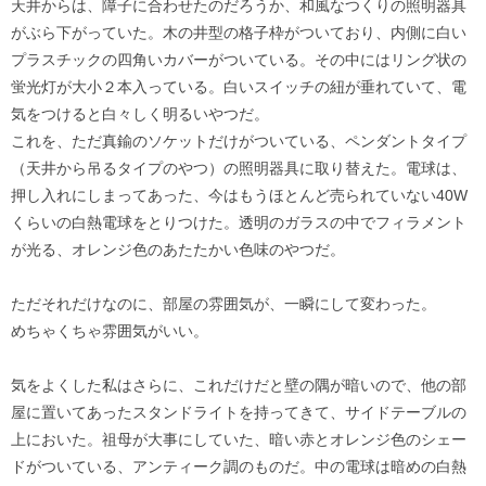
天井からは、障子に合わせたのだろうか、和風なつくりの照明器具
がぶら下がっていた。木の井型の格子枠がついており、内側に白い
プラスチックの四角いカバーがついている。その中にはリング状の
蛍光灯が大小２本入っている。白いスイッチの紐が垂れていて、電
気をつけると白々しく明るいやつだ。
これを、ただ真鍮のソケットだけがついている、ペンダントタイプ
（天井から吊るタイプのやつ）の照明器具に取り替えた。電球は、
押し入れにしまってあった、今はもうほとんど売られていない40W
くらいの白熱電球をとりつけた。透明のガラスの中でフィラメント
が光る、オレンジ色のあたたかい色味のやつだ。
ただそれだけなのに、部屋の雰囲気が、一瞬にして変わった。
めちゃくちゃ雰囲気がいい。
気をよくした私はさらに、これだけだと壁の隅が暗いので、他の部
屋に置いてあったスタンドライトを持ってきて、サイドテーブルの
上においた。祖母が大事にしていた、暗い赤とオレンジ色のシェー
ドがついている、アンティーク調のものだ。中の電球は暗めの白熱