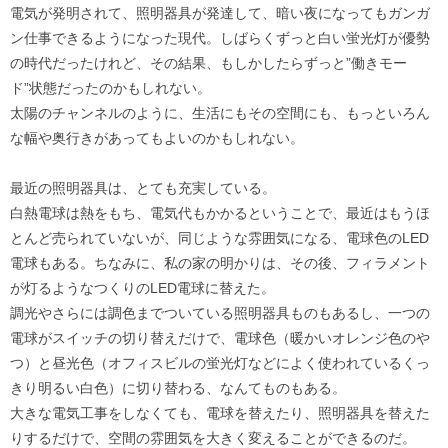
電気が発明されて、照明器具が発達して、暗い夜になってもガンガ
ン仕事できるようになった現代。しばらくずっと白い蛍光灯が優勢
の時代だったけれど、その結果、もしかしたらずっと”働きモー
ド”状態だったのかもしれない。
太陽のチャンネルのように、生活にもその空間にも、もっといろん
な幅や奥行きがあってもよいのかもしれない。
最近の照明器具は、とても充実している。
白熱電球は熱をもち、電気代もかかるということで、最近はもうほ
とんど売られていないが、同じような雰囲気になる、電球色のLED
電球もある。ちなみに、私の家の明かりは、その後、フィラメント
が灯るようなつくりのLED電球に替えた。
調光やさらには調色までついている照明器具ものもあるし、一つの
電球がスイッチの切り替えだけで、電球色（暖かいオレンジ色のや
つ）と昼光色（オフィスビルの蛍光灯などによく使われているくっ
きり明るい白色）に切り替わる、なんてものもある。
大きな電気工事をしなくても、電球を替えたり、照明器具を替えた
りするだけで、空間の雰囲気を大きく変えることができるのだ。