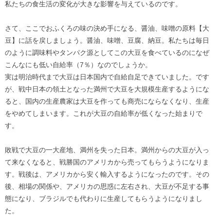
私たちの食生活の変化が大きな影響を与えているのです。
さて、ここでおふくろの味の決め手になる、醤油、味噌の原料【大
豆】に話を戻しましょう。醤油、味噌、豆腐、納豆。私たちは毎日
のように調味料やタンパク源としてこの大豆を食べているのになぜ
こんなにも低い自給率（7％）なのでしょうか。
実は明治時代まで大豆は日本国内で自給自足できていました。です
が、戦中日本の領土となった満州で大豆を大規模生産するようにな
ると、国内の生産農家は大豆を作っても商売にならなくなり、生産
をやめてしまいます。これが大豆の自給率が低くなった始まりで
す。
敗戦で大豆の一大産地、満州を失った日本。満州からの大豆が入っ
て来なくなると、戦勝国のアメリカから売ってもらうようになりま
す。戦後は、アメリカから安く輸入するようになったのです。その
後、相場の関係や、アメリカの思惑に左右され、大豆が不足する事
態になり、ブラジルでも代わりに生産してもらうようになりまし
た。