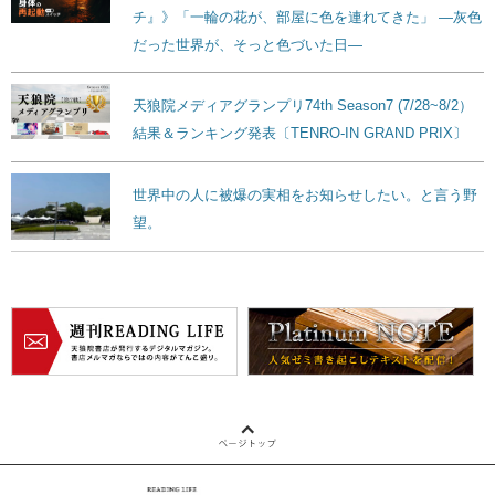
チ』》「一輪の花が、部屋に色を連れてきた」 ―灰色
だった世界が、そっと色づいた日―
天狼院メディアグランプリ74th Season7 (7/28~8/2）
結果＆ランキング発表〔TENRO-IN GRAND PRIX〕
世界中の人に被爆の実相をお知らせしたい。と言う野
望。