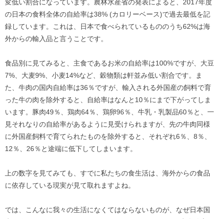
変低い割合になっています。農林水産省の発表によると、2017年度
の日本の食料全体の自給率は38% (カロリーベース)で過去最低を記
録しています。これは、日本で食べられているもののうち62%は海
外からの輸入品と言うことです。
食品別に見てみると、主食であるお米の自給率は100%ですが、大豆
7%、大麦9%、小麦14%など、穀物類は軒並み低い割合です。ま
た、牛肉の国内自給率は36％ですが、輸入される外国産の飼料で育
った牛の肉を除外すると、自給率はなんと10％にまで下がってしま
います。豚肉49％、鶏肉64％、鶏卵96％、牛乳・乳製品60％と、一
見それなりの自給率があるように見受けられますが、先の牛肉同様
に外国産飼料で育てられたものを除外すると、それぞれ6％、8％、
12％、26％と途端に低下してしまいます。
上の数字を見てみても、すでに私たちの食生活は、海外からの食品
に依存している現実が見て取れますよね。
では、こんなに我々の生活になくてはならないものが、なぜ日本国