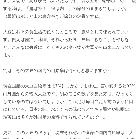
す。大切で、ありがたい大豆たちです。皆さんが1番身近に大豆に接
する時は、「鬼は外！ 福は内！」の節分の豆まきでしょうか。
（最近はポッと出の恵方巻きが節分の定番ですね）
大豆は我々の食生活の色々なところで、原料として使われていま
す。例えば醤油、味噌、それから納豆、豆腐、きなこ、もやしな
ど。こんなに身近に、たくさんの食べ物が大豆から出来上がってい
ます。
では、その大豆の国内の自給率は何%だと思いますか?
現在国産の大豆自給率は【7%】しかありません。言い変えると93%
は外国からの輸入大豆です。初めてこの数字を見た方は、びっくり
しているのではないでしょうか。これだけ毎日当たり前のように口
にしている、日本の味、おふくろの味のもとである醤油や味噌は、
現実には多くが外国産の原料で作られているのです。
更に、この大豆の限らず、現在それぞれの食品の国内自給率は、大