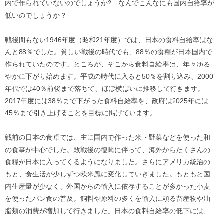
内で作られていないのでしょうか? なんでこんなにも国内自給率が
低いのでしょうか？
戦後間もない1946年度（昭和21年度）では、日本の食料自給率はな
んと88％でした。貧しい戦後の時代でも、88％の食糧が日本国内で
作られていたのです。ところが、そこから食料自給率は、年々ゆる
やかに下がり始めます。平成の時代に入ると50％を割り込み、2000
年代では40％前後まで落ちて、ほぼ横ばいに推移して行きます。
2017年度には38％まで下がった食料自給率を、政府は2025年には
45％まで引き上げることを目標に掲げています。
戦前の日本の食卓では、主に国内で作った米・野菜などを使った和
の食事が中心でした。敗戦後の復興に伴って、海外からたくさんの
食糧が日本に入ってくるようになりました。さらにアメリカ統治の
もと、食生活が少しずつ欧米風に変化していきました。もともと国
内生産量が少なく、外国からの輸入に依存することが多かった小麦
を使ったパン食の普及。飼料や原料の多くを輸入に頼る畜産物や油
脂類の消費が増加して行きました。日本の食料自給率の低下には、