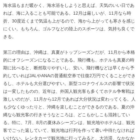
海水温もまだ暖かく、海水浴をしようと思えば、天気のいい日であ
れば、海に入ることも可能である。12月は厳しいが、11月なら時
折、30度近くまで気温も上がるので、海から上がっても寒さを感じ
にくい。もちろん、ゴルフなどの陸上のスポーツは、気持ち良くで
きる。
第三の理由は、沖縄は、真夏がトップシーズンだが、11月から本格
的にオフシーズンになることである。飛行機も、ホテルも真夏の時
期に比べると、断然取りやすいし、安い。飛行機などは早くから予
約していればJALやANAの普通航空券で往復2万円でくることができ
るし、ホテルも大分選びやすい。新型コロナウイルスの影響で状況
は一変したものの、近年は、外国人観光客も多くてホテル争奪戦は
激しいのだが、11月から12月であれば大分状況は変わってくる。人
も少なくゆったりと、沖縄を楽しむことができるのである。夏の沖
縄なら観光客の行きそうなところは、どこもかしこも混雑してい
る。特に、7月、8月の夏休みシーズンは、観光地やホテルは、観光
客でごった返していて、観光地は行列を作って暑い中待たなければ
いけない。レンタカーで観光地に行ってみると、大渋滞、なかなか