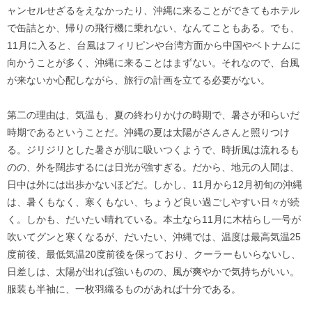
ャンセルせざるをえなかったり、沖縄に来ることができてもホテル
で缶詰とか、帰りの飛行機に乗れない、なんてこともある。でも、
11月に入ると、台風はフィリピンや台湾方面から中国やベトナムに
向かうことが多く、沖縄に来ることはまずない。それなので、台風
が来ないか心配しながら、旅行の計画を立てる必要がない。
第二の理由は、気温も、夏の終わりかけの時期で、暑さが和らいだ
時期であるということだ。沖縄の夏は太陽がさんさんと照りつけ
る。ジリジリとした暑さが肌に吸いつくようで、時折風は流れるも
のの、外を闊歩するには日光が強すぎる。だから、地元の人間は、
日中は外には出歩かないほどだ。しかし、11月から12月初旬の沖縄
は、暑くもなく、寒くもない、ちょうど良い過ごしやすい日々が続
く。しかも、だいたい晴れている。本土なら11月に木枯らし一号が
吹いてグンと寒くなるが、だいたい、沖縄では、温度は最高気温25
度前後、最低気温20度前後を保っており、クーラーもいらないし、
日差しは、太陽が出れば強いものの、風が爽やかで気持ちがいい。
服装も半袖に、一枚羽織るものがあれば十分である。