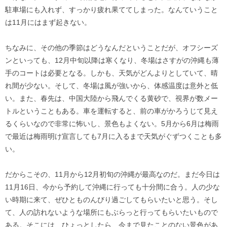
駐車場にも入れず、すっかり疲れ果ててしまった。なんていうこと
は11月にはまず起きない。
ちなみに、その他の季節はどうなんだということだが、オフシーズ
ンといっても、12月中旬以降は寒くなり、冬場はさすがの沖縄も薄
手のコートは必要となる。しかも、天気がどんよりとしていて、晴
れ間が少ない。そして、冬場は風が強いから、体感温度は意外と低
い。また、春先は、中国大陸から飛んでくる黄砂で、視界が数メー
トルということもある。車を運転すると、前の車がかろうじて見え
るくらいなので非常に怖いし、景色もよくない。5月から6月は梅雨
で最近は梅雨明け宣言しても7月に入るまで天気がぐずつくことも多
い。
だからこその、11月から12月初旬の沖縄が最高なのだ。まだ今日は
11月16日、今から予約して沖縄に行っても十分間に合う。人の少な
い時期に来て、ぜひとものんびり過ごしてもらいたいと思う。そし
て、人の訪れないような場所にもぶらっと行ってもらいたいもので
ある。そこには、ひょっとしたら、今まで見たことのない景色があ