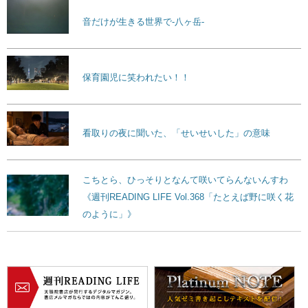
音だけが生きる世界で-八ヶ岳-
保育園児に笑われたい！！
看取りの夜に聞いた、「せいせいした」の意味
こちとら、ひっそりとなんて咲いてらんないんすわ
《週刊READING LIFE Vol.368「たとえば野に咲く花
のように」》