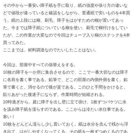
その中から一番安い障子紙を手に取り、紙の強度や張り方の違いな
どで値段が違っていると確認をしながら、普通紙で安いものを4本買
う。紙の上段には糊、刷毛、障子をはがすための糊が置いてあっ
た。今までは障子紙についている糊を使い、刷毛で糊付けをしてい
たが、この作業が大変なので今回はチューブ入り糊のステックを4本
買ってみた。
ここまでは、材料調達なのでたいしたことはない。
今回は、部屋中すべての張替えをする。
10枚の障子を一か所に集合させるので、ここで一番大切なのは障子
に名前を書く事である。鉛筆で、どこの部屋の内側外側を書く。鉛
筆で書くと、消せるので後が楽である。このひと手間をかけると、
貼りあがった後迷子にならず、作業時間が短縮される。
10時過ぎから、庭に障子を出し壁に立て掛け、1枚ずつバケツに水
を汲み障子紙を濡らすのである。ここからは冷たい水仕事である。
寒い！
10枚をどんどん濡らし少し置いておく。紙は水分を含んで桟から浮
き出て、はがしやすくなってくる。その紙を一枚ずつめくるのであ