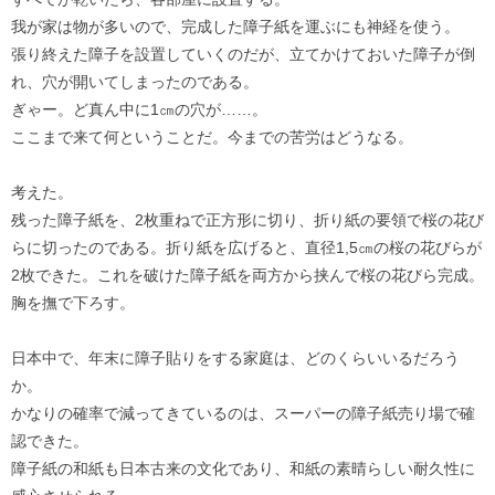
我が家は物が多いので、完成した障子紙を運ぶにも神経を使う。
張り終えた障子を設置していくのだが、立てかけておいた障子が倒
れ、穴が開いてしまったのである。
ぎゃー。ど真ん中に1㎝の穴が……。
ここまで来て何ということだ。今までの苦労はどうなる。
考えた。
残った障子紙を、2枚重ねで正方形に切り、折り紙の要領で桜の花び
らに切ったのである。折り紙を広げると、直径1,5㎝の桜の花びらが
2枚できた。これを破けた障子紙を両方から挟んで桜の花びら完成。
胸を撫で下ろす。
日本中で、年末に障子貼りをする家庭は、どのくらいいるだろう
か。
かなりの確率で減ってきているのは、スーパーの障子紙売り場で確
認できた。
障子紙の和紙も日本古来の文化であり、和紙の素晴らしい耐久性に