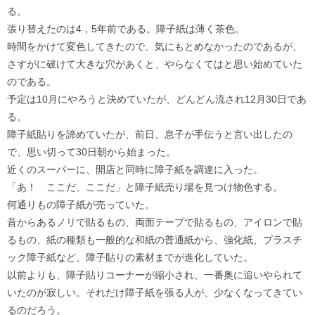
る。
張り替えたのは4，5年前である。障子紙は薄く茶色。
時間をかけて変色してきたので、気にもとめなかったのであるが、
さすがに破けて大きな穴があくと、やらなくてはと思い始めていた
のである。
予定は10月にやろうと決めていたが、どんどん流され12月30日であ
る。
障子紙貼りを諦めていたが、前日、息子が手伝うと言い出したの
で、思い切って30日朝から始まった。
近くのスーパーに、開店と同時に障子紙を調達に入った。
「あ！ ここだ、ここだ」と障子紙売り場を見つけ物色する。
何通りもの障子紙が売っていた。
昔からあるノリで貼るもの、両面テープで貼るもの、アイロンで貼
るもの、紙の種類も一般的な和紙の普通紙から、強化紙、プラスチ
ック障子紙など、障子貼りの素材までが進化していた。
以前よりも、障子貼りコーナーが縮小され、一番奥に追いやられて
いたのが寂しい。それだけ障子紙を張る人が、少なくなってきてい
るのだろう。