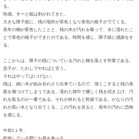
る。
快感。すーと紙は剥がれてきた。
大きな障子紙に、桟の場所が茶色くなり茶色の格子がでてくる。
長年の糊が変色したことと、桟の木が汚れを吸って、水に濡れたこ
とで茶色の格子ができたのである。時間を感じ、障子紙に感謝をす
る。
ここからは、障子の桟についている汚れと糊を落とす作業である。
息子が、たわしでやればと言う。
それはやってはいけない。
桟は、細い木が組み合わさり出来ているので、強くこすると桟の表
面を傷つけてしまうである。濡れた雑巾で優しく桟を拭き上げ、汚
れを取るのが一番である。それが終わると乾燥である。かなりの汚
れが黒い水となり出てくる。この汚れを見ると、長年の汚れに恐怖
を感じる。
午前1１半。
乾燥している間にお昼を食べる。