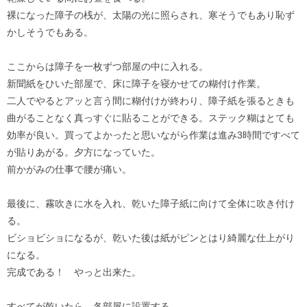
裸になった障子の桟が、太陽の光に照らされ、寒そうでもあり恥ず
かしそうでもある。
ここからは障子を一枚ずつ部屋の中に入れる。
新聞紙をひいた部屋で、床に障子を寝かせての糊付け作業。
二人でやるとアッと言う間に糊付けが終わり、障子紙を張るときも
曲がることなく真っすぐに貼ることができる。ステック糊はとても
効率が良い。買ってよかったと思いながら作業は進み3時間ですべて
が貼りあがる。夕方になっていた。
前かがみの仕事で腰が痛い。
最後に、霧吹きに水を入れ、乾いた障子紙に向けて全体に吹き付け
る。
ビショビショになるが、乾いた後は紙がピンとはり綺麗な仕上がり
になる。
完成である！ やっと出来た。
すべてが乾いたら、各部屋に設置する。