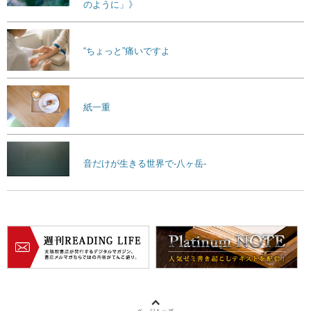
のように」》
“ちょっと”痛いですよ
紙一重
音だけが生きる世界で-八ヶ岳-