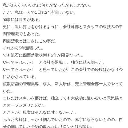
私が3人くらいいれば何とかなったかもしれない。
ただ、私は一人で1日も24時間しかない。
物事には限界がある。
更に、追い打ちをかけるように、会社幹部とスタッフの板挟みの中
間管理職でもあった。
四面楚歌とはまさにこの事だ。
それから5年頑張った。
でも流石に四面楚歌状態も5年が限界だった。
やってられっか！ と会社を退職し、独立に踏み切った。
やってられっか！ と思っていたが、この会社での経験はかなり今
に活かされている。
複数店舗の管理集客、求人、新人研修、売上管理全部一人でやって
いた。
コレだけスキルを磨けば、独立しても大成功に違いないと意気揚々
とオープンさせたのだ。
ところが、現実はそんなに甘くなかった。
元々お客様はしっかり掴んでいたので、赤字にならないものの、自
分の描いていた予約の取れないサロンとは程遠い。