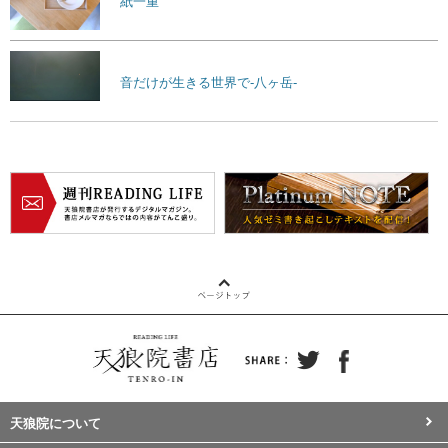
紙一重
音だけが生きる世界で-八ヶ岳-
天狼院について