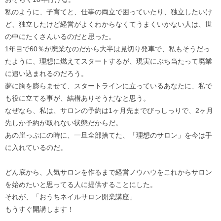
私のように、子育てと、仕事の両立で困っていたり、独立したいけ
ど、独立したけど経営がよくわからなくてうまくいかない人は、世
の中にたくさんいるのだと思った。
1年目で60％が廃業なのだから大半は見切り発車で、私もそうだっ
たように、理想に燃えてスタートするが、現実にぶち当たって廃業
に追い込まれるのだろう。
夢に胸を膨らませて、スタートラインに立っているあなたに、私で
も役に立てる事が、結構ありそうだなと思う。
なぜなら、私は、サロンの予約は1ヶ月先までびっしっりで、2ヶ月
先しか予約が取れない状態だからだ。
あの崖っぷにの時に、一旦全部捨てた、「理想のサロン」を今は手
に入れているのだ。
どん底から、人気サロンを作るまで経営ノウハウをこれからサロン
を始めたいと思ってる人に提供することにした。
それが、「おうちネイルサロン開業講座」
もうすぐ開講します！