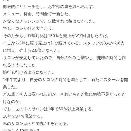
徹底的にリサーチをし、お客様の事を調べ尽くす。
メニュー、料金、時間全て一新した。
かなりなチャレンジで、失敗すれば後はなかった。
でも、コレが何と大当たり。
その月から、昨年対比は150％と売上がV字回復したのだ。
そこから3年に渡り売上は伸び続けている。スタッフの3人から8人
に増え、売上も2.5倍となった。
サロンが安定していたので、自分の休みも増やし、趣味の時間も作
れるようになった。
旅行も行けるようになった。
1年半前より、自分のサロンの時間を減らして、新たにスクールを開
業した。
どん底こそ人は変われるのか、それともただ単に勉強不足だっただ
けなのか。
でも、世の中のサロンは1年で60％以上廃業する。
10年で97％廃業する。
私のサロンは今年で丸7年を迎える。
おそらく10年行ける。