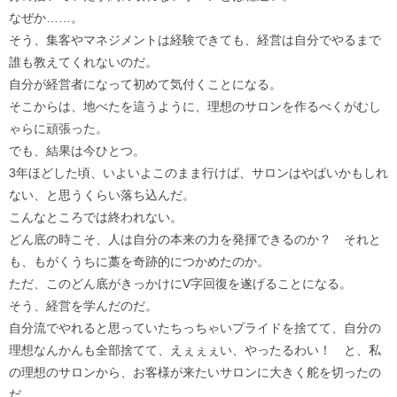
なぜか……。
そう、集客やマネジメントは経験できても、経営は自分でやるまで
誰も教えてくれないのだ。
自分が経営者になって初めて気付くことになる。
そこからは、地べたを這うように、理想のサロンを作るべくがむし
ゃらに頑張った。
でも、結果は今ひとつ。
3年ほどした頃、いよいよこのまま行けば、サロンはやばいかもしれ
ない、と思うくらい落ち込んだ。
こんなところでは終われない。
どん底の時こそ、人は自分の本来の力を発揮できるのか？ それと
も、もがくうちに藁を奇跡的につかめたのか。
ただ、このどん底がきっかけにV字回復を遂げることになる。
そう、経営を学んだのだ。
自分流でやれると思っていたちっちゃいプライドを捨てて、自分の
理想なんかんも全部捨てて、えぇぇぇい、やったるわい！ と、私
の理想のサロンから、お客様が来たいサロンに大きく舵を切ったの
だ。