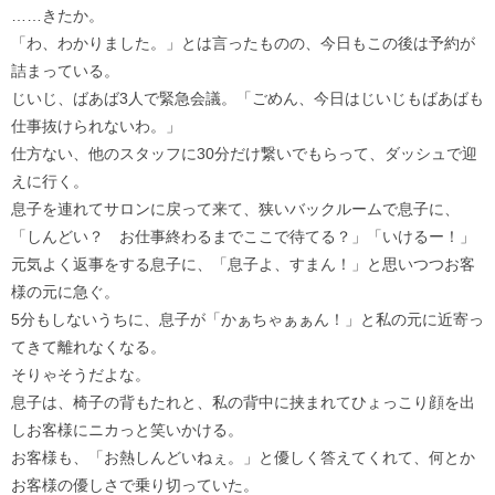
……きたか。
「わ、わかりました。」とは言ったものの、今日もこの後は予約が
詰まっている。
じいじ、ばあば3人で緊急会議。「ごめん、今日はじいじもばあばも
仕事抜けられないわ。」
仕方ない、他のスタッフに30分だけ繋いでもらって、ダッシュで迎
えに行く。
息子を連れてサロンに戻って来て、狭いバックルームで息子に、
「しんどい？ お仕事終わるまでここで待てる？」「いけるー！」
元気よく返事をする息子に、「息子よ、すまん！」と思いつつお客
様の元に急ぐ。
5分もしないうちに、息子が「かぁちゃぁぁん！」と私の元に近寄っ
てきて離れなくなる。
そりゃそうだよな。
息子は、椅子の背もたれと、私の背中に挟まれてひょっこり顔を出
しお客様にニカっと笑いかける。
お客様も、「お熱しんどいねぇ。」と優しく答えてくれて、何とか
お客様の優しさで乗り切っていた。