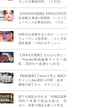
マンス仕事術2025」《１日完成特
別版》
【2025年8月開講】AI時代のKPI完
全攻略仕事術×時間術「ハイパフ
ォーマンス仕事術2025」《プロフ
ェッショナル版／６ヶ月完成本講
座》《50名限定》
AI時代を攻略するための「ハイパ
フォーマンス思考術」〔３ヶ月完
成本講座〕〜AIのポテンシャルを
最大限に引き出す必修メソッド〜
《50名様限定》
【25年6月開講】ゼロから学ぶ！
「Youtube動画編集マスター講
座」2DAYs〜基礎からAI活用ま
で！〈初心者大歓迎〉
【動画講座】Canvaで学ぶ 表紙デ
ザイン１day講座〜ZINE・絵本・
書籍の装丁から、チラシにも活か
せるレイアウト術まで！〜
誰でも雑誌を作れる「AI雑誌講座
2025〜本屋で雑誌を創る・売
る〜」本屋で雑誌を創って売る！