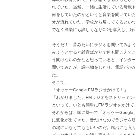
れていた。当然、一緒に生活している母親
何をしていたのかというと音楽を聞いてい
オが流れていた。学校から帰ってくるとい
でなく洋楽にも詳しくなりCDを購入し、
そうだ！ 昔みたいにラジオを聞いてみよ
みようとすると雑音ばかりで何も聞こえて
う聞けないのかなと思っていると、インター
聞いてみたが、調べ物をしたり、電話がか
た。
そこで、
「オッケーGoogle FMラジオかけて！」
「わかりました。FMラジオをストリーミン
といって、いとも簡単にFMラジオをかけ
それからは、家に帰って「オッケーGoogl
に変化が出てきた。音だけなのでラジオを
の場にいなくてももいいのだ。風呂にも入