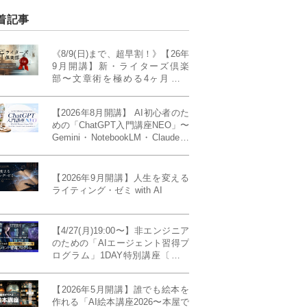
着記事
《8/9(日)まで、超早割！》【26年
9月開講】新・ライターズ倶楽
部〜文章術を極める4ヶ月講義
《「ライティング・ゼミ」の上級
コース／50席限定》
【2026年8月開講】 AI初心者のた
めの「ChatGPT入門講座NEO」〜
Gemini・NotebookLM・Claudeま
で、目的で使い分けられるように
なる4ヶ月〜〔４ヶ月完成基礎講
座〕
【2026年9月開講】人生を変える
ライティング・ゼミ with AI
【4/27(月)19:00〜】非エンジニア
のための「AIエージェント習得プ
ログラム」1DAY特別講座〔パワ
ーアップ版〕
【2026年5月開講】誰でも絵本を
作れる「AI絵本講座2026〜本屋で