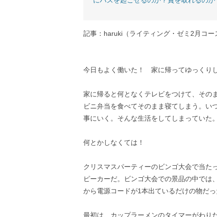
にバズを起こせるのか？賞を取れるのか
記事：haruki（ライティング・ゼミ2月コー
今日もよく働いた！ 家に帰ってゆっくり
家に帰ると何となくテレビをつけて、その
ビニ弁当を食べてそのまま寝てしまう。い
事にいく。そんな生活をしてしまっていた
何とかしなくては！
クリスマスパーティーのビンゴ大会で当た
ピーカーだ。ビンゴ大会での景品の中では
から電源コードが1本出ているだけの物だっ
最初は、カップラーメンのタイマーがわり