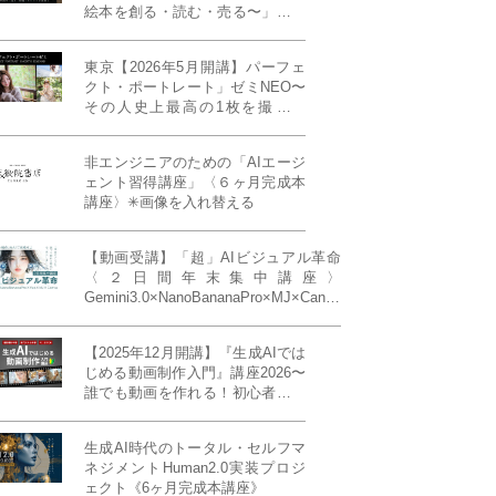
絵本を創る・読む・売る〜」イン
ディーズ対応版！あなたの作品を
天狼院書店で販売しよう！《各店
東京【2026年5月開講】パーフェ
20名限定》
クト・ポートレート」ゼミNEO〜
その人史上最高の1枚を撮る！
「撮り（モデル撮影）」「見せ
（講評）」「発表する（展示会開
非エンジニアのための「AIエージ
催）」《初参加大歓迎／12名限
ェント習得講座」〈６ヶ月完成本
定》
講座〉✳︎画像を入れ替える
【動画受講】「超」AIビジュアル革命
〈２日間年末集中講座〉
Gemini3.0×NanoBananaPro×MJ×Canva
＝「超」AIビジュアル革命《50席限
定》
【2025年12月開講】『生成AIでは
じめる動画制作入門』講座2026〜
誰でも動画を作れる！初心者から
始める3ヶ月動画制作プログラム
生成AI時代のトータル・セルフマ
ネジメントHuman2.0実装プロジ
ェクト《6ヶ月完成本講座》