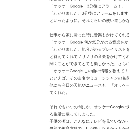
「オッケーGoogle 3分後にアラーム！」
「わかりました。3分後にアラームをします
といったように。それぐらいの使い道しか
仕事から家に帰った時に音楽もかけてくれ
「オッケーGoogle 何か気分がのる音楽を
「わかりました。気分がのるプレイリスト
と答えてくれてノリノリの音楽をかけてく
聞くことができてとても楽しかった。さら
「オッケーGoogle この曲の情報を教えて！
といえば、その曲名やミュージシャンの名
他にも今日の天気やニュースも 「オッケーG
てくれた。
それでもいつの間にか、オッケーGoogl
る生活に戻ってしまった。
子供の頃は、こんなにテレビを見ていなか
母親の教育方針で、目が悪くなるからとか