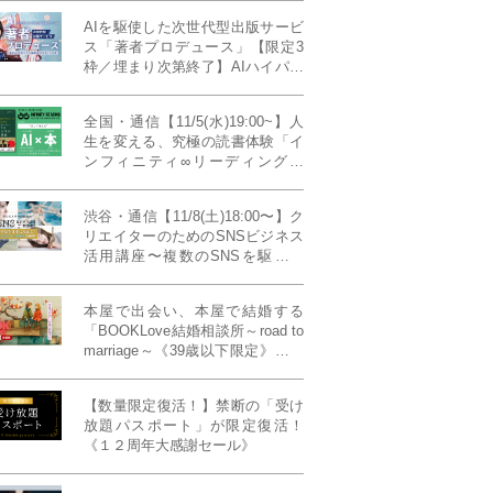
AIを駆使した次世代型出版サービ
ス「著者プロデュース」【限定3
枠／埋まり次第終了】AIハイパー
プレス・システム搭載
全国・通信【11/5(水)19:00~】人
生を変える、究極の読書体験「イ
ンフィニティ∞リーディング／
INFINITY ∞ READING」TYPE
W 11月課題本『THIRD
渋谷・通信【11/8(土)18:00〜】ク
MILLENNIUM THINKING アメリ
リエイターのためのSNSビジネス
カ最高峰大学の人気講義』
活用講座〜複数のSNSを駆使し
て“作品を仕事に変える”写真家・
青山裕企先生ご登壇！《発信力養
本屋で出会い、本屋で結婚する
成ラボPresents》
「BOOKLove結婚相談所～road to
marriage～《39歳以下限定》」全
国4拠点/関東/中部/関西/九州
【数量限定復活！】禁断の「受け
放題パスポート」が限定復活！
《１２周年大感謝セール》