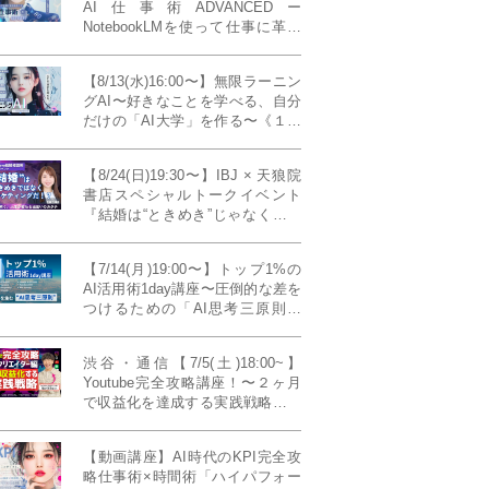
AI仕事術ADVANCEDー
NotebookLMを使って仕事に革命
を起こす！〔４ヶ月本講座〕
【8/13(水)16:00〜】無限ラーニン
グAI〜好きなことを学べる、自分
だけの「AI大学」を作る〜《１日
完成特別版》
【8/24(日)19:30〜】IBJ × 天狼院
書店スペシャルトークイベント
『結婚は“ときめき”じゃなくて、
マーケティングだ！？』〜データ
で読み解く、人生が変わる出会い
【7/14(月)19:00〜】トップ1%の
のカタチ〜《BOOKLove結婚相談
AI活用術1day講座〜圧倒的な差を
所presents》
つけるための「AI思考三原則」
《生成AIの教科書(35,000文字分)
プレゼント！》
渋谷・通信【7/5(土)18:00~】
Youtube完全攻略講座！〜２ヶ月
で収益化を達成する実践戦略！ゲ
スト：Norihikoさん(Youtube／映
像クリエイター)《Presented by
【動画講座】AI時代のKPI完全攻
発信力養成ラボNEO》
略仕事術×時間術「ハイパフォー