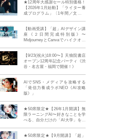
★12周年大感謝セール特別価格！
【2026年1月始動】「ライター養
成プログラム」〔1年間／文章講
座受け放題＋週1フィードバッ
ク〕〜“読む人を動かすライタ
【動画受講】「超」AIデザイン講
ー”へ、全国どこからでも。〜《全
座《２日間完成特別版》〜
店舗リアルタイム参加OK／録画
MidjourneyとCanvaでハイクオリ
視聴対応／限定4席》
ティ・デザインを自在に生成
【9/23(祝火)18:00〜】天狼院書店
オープン12周年記念パーティ《渋
谷・名古屋・福岡で開催！》
AIでSNS・メディアを攻略する
「発信力養成ラボNEO《AI攻略
版》」
★50席限定★【26年1月開講】無
限ラーニングAI〜好きなことを学
べる、自分だけの「AI大学」を作
る〜《4ヶ月完成本講座》
★50席限定★【9月開講】「超」