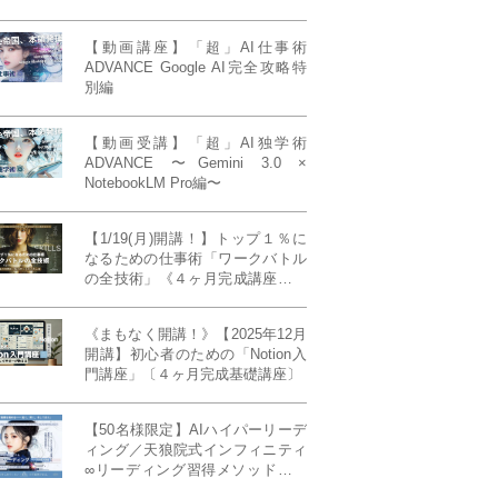
【動画講座】「超」AI仕事術
ADVANCE Google AI完全攻略特
別編
【動画受講】「超」AI独学術
ADVANCE 〜Gemini 3.0 ×
NotebookLM Pro編〜
【1/19(月)開講！】トップ１％に
なるための仕事術「ワークバトル
の全技術」《４ヶ月完成講座》ー
最強の時間術×脳科学×令和の武士
道ー 【50席限定】
《まもなく開講！》【2025年12月
開講】初心者のための「Notion入
門講座」〔４ヶ月完成基礎講座〕
【50名様限定】AIハイパーリーデ
ィング／天狼院式インフィニティ
∞リーディング習得メソッド《４
ヶ月完成本講座》