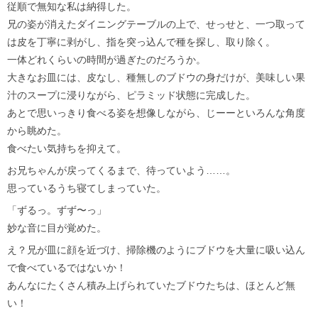
従順で無知な私は納得した。
兄の姿が消えたダイニングテーブルの上で、せっせと、一つ取って
は皮を丁寧に剥がし、指を突っ込んで種を探し、取り除く。
一体どれくらいの時間が過ぎたのだろうか。
大きなお皿には、皮なし、種無しのブドウの身だけが、美味しい果
汁のスープに浸りながら、ピラミッド状態に完成した。
あとで思いっきり食べる姿を想像しながら、じーーといろんな角度
から眺めた。
食べたい気持ちを抑えて。
お兄ちゃんが戻ってくるまで、待っていよう……。
思っているうち寝てしまっていた。
「ずるっ。ずず〜っ」
妙な音に目が覚めた。
え？兄が皿に顔を近づけ、掃除機のようにブドウを大量に吸い込ん
で食べているではないか！
あんなにたくさん積み上げられていたブドウたちは、ほとんど無
い！