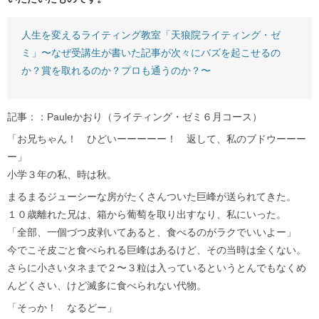
人生を変えるライティング教室「天狼院ライティング・ゼ
ミ」〜なぜ受講生が書いた記事が次々にバズを起こせるの
か？賞を取れるのか？プロも通うのか？〜
記事：：Pauleかおり（ライティング・ゼミ６月コース）
「お兄ちゃん！ ひどいーーーーー！ 返して、私のブドウーーー
ー」
小学３年の私、時は秋。
まるまるジューシーな房がたくさんついた巨峰が送られてきた。
１０歳離れた兄は、箱から葡萄を取り出すなり、私にいった。
「全部、一個づつ皮剥いてあると、食べるのがラクでいいよー」
今でこそ皮ごと食べられる巨峰はあるけど、その当時は全くない。
さらに小さいタネまで２〜３粒は入っているというとんでもなくめ
んどくさい、けど滅多に食べられない代物。
「そっか！ なるどー」