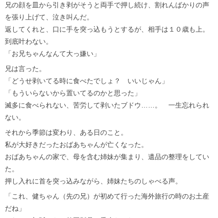
兄の顔を皿から引き剥がそうと両手で押し続け、割れんばかりの声
を張り上げて、泣き叫んだ。
返してくれと、口に手を突っ込もうとするが、相手は１０歳も上。
到底叶わない。
「お兄ちゃんなんて大っ嫌い」
兄は言った。
「どうせ剥いてる時に食べたでしょ？ いいじゃん」
「もういらないから置いてるのかと思った」
滅多に食べられない、苦労して剥いたブドウ……。 一生忘れられ
ない。
それから季節は変わり、ある日のこと。
私が大好きだったおばあちゃんが亡くなった。
おばあちゃんの家で、母を含む姉妹が集まり、遺品の整理をしてい
た。
押し入れに首を突っ込みながら、姉妹たちのしゃべる声。
「これ、健ちゃん（先の兄）が初めて行った海外旅行の時のお土産
だね」