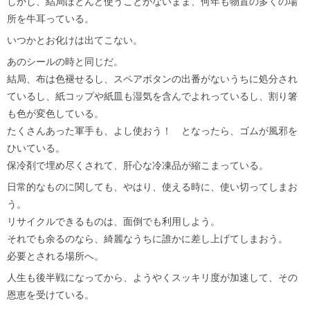
しかし、結局ほとんど使うことがないまま、何年も物置の多くの場
所を牛耳っている。
いつかとお化けは出てこない。
あのシールの時と同じだ。
結局、布は色褪せるし、スペアボタンの出番がないうちに処分され
ているし、紙コップや紙皿も湿気を含んでよれっているし、割り箸
も色が変色している。
たくさんあった軍手も、よし使おう！ となったら、ゴムが風邪を
ひいている。
保冷剤で埋め尽くされて、肝心な冷凍品が縮こまっている。
日常的なものに関しても、やはり、使える時に、使い切ってしまお
う。
リサイクルできるものは、面倒でも利用しよう。
それでも余るのなら、綺麗なうちに誰かに差し上げてしまおう。
必要とされる場所へ。
人生も後半戦になってから、ようやくスッキリ度が加速して、その
恩恵を受けている。