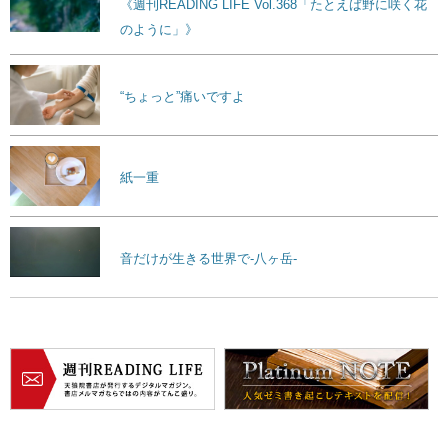
《週刊READING LIFE Vol.368「たとえば野に咲く花
のように」》
“ちょっと”痛いですよ
紙一重
音だけが生きる世界で-八ヶ岳-