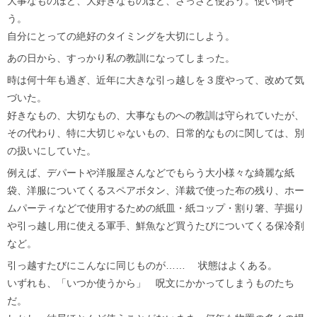
大事なものほど、大好きなものほど、さっさと使おう。使い倒そ
う。
自分にとっての絶好のタイミングを大切にしよう。
あの日から、すっかり私の教訓になってしまった。
時は何十年も過ぎ、近年に大きな引っ越しを３度やって、改めて気
づいた。
好きなもの、大切なもの、大事なものへの教訓は守られていたが、
その代わり、特に大切じゃないもの、日常的なものに関しては、別
の扱いにしていた。
例えば、デパートや洋服屋さんなどでもらう大小様々な綺麗な紙
袋、洋服についてくるスペアボタン、洋裁で使った布の残り、ホー
ムパーティなどで使用するための紙皿・紙コップ・割り箸、芋掘り
や引っ越し用に使える軍手、鮮魚など買うたびについてくる保冷剤
など。
引っ越すたびにこんなに同じものが…… 状態はよくある。
いずれも、「いつか使うから」 呪文にかかってしまうものたち
だ。