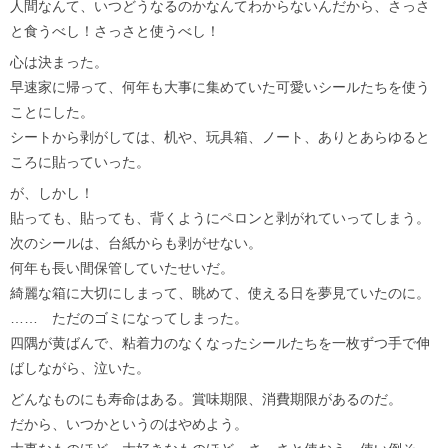
人間なんて、いつどうなるのかなんてわからないんだから、さっさ
と食うべし！さっさと使うべし！
心は決まった。
早速家に帰って、何年も大事に集めていた可愛いシールたちを使う
ことにした。
シートから剥がしては、机や、玩具箱、ノート、ありとあらゆると
ころに貼っていった。
が、しかし！
貼っても、貼っても、背くようにペロンと剥がれていってしまう。
次のシールは、台紙からも剥がせない。
何年も長い間保管していたせいだ。
綺麗な箱に大切にしまって、眺めて、使える日を夢見ていたのに。
…… ただのゴミになってしまった。
四隅が黄ばんで、粘着力のなくなったシールたちを一枚ずつ手で伸
ばしながら、泣いた。
どんなものにも寿命はある。賞味期限、消費期限があるのだ。
だから、いつかというのはやめよう。